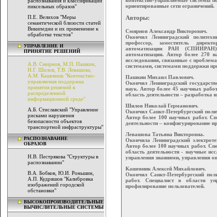
распознавания и классификации
ориентированные сети ограничений.
пиксельных образов"
П.Е. Велихов "Меры
Авторы:
семантической близости статей
Википедии и их применение к
Cмирнов Александр Викторович.
обработке текстов"
Окончил Ленинградский политехн
профессор, заместитель директ
УПРАВЛЕНИЕ И
автоматизации РАН (СПИИРАН),
ПРИНЯТИЕ РЕШЕНИЙ
автоматизации. Автор более 270 н
исследования, связанные с проблем
А.В. Смирнов, М.П. Пашкин,
системами, системами поддержки пр
Н.Г. Шилов, Т.В. Левашова,
А.М. Кашевник "Контекстно-
Пашкин Михаил Павлович.
управляемая поддержка
Окончил Ленинградский государств
принятия решений в
наук. Автор более 45 научных рабо
распределенной
область деятельности – разработка
информационной среде"
Шилов Николай Германович.
А.Б. Стиславский "Управление
Окончил Санкт-Петербургский полит
рисками нарушения
Автор более 100 научных работ. Сп
безопасности объектов
деятельности – конфигурирование пр
транспортной инфраструктуры"
Левашова Татьяна Викторовна.
РАСПОЗНАВАНИЕ
Окончила Ленинградский электротех
ОБРАЗОВ
Автор более 100 научных работ. Сп
область деятельности - научные ис
Н.В. Пестрякова "Структуры в
управления знаниями, управления о
распознавании"
Кашевник Алексей Михайлович.
В.А. Бобков, Ю.И. Роньшин,
Окончил Санкт-Петербургский поли
А.П. Кудряшов "Калибровка
работ. Специалист в области уп
изображений городской
профилирование пользователей.
обстановки"
ВЫСОКОПРОИЗВОДИТЕЛЬНЫЕ
ВЫЧИСЛИТЕЛЬНЫЕ СИСТЕМЫ