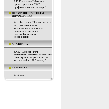
Б.Е. Евлампиев "Методика
проектирования СБИС
графического контроллера"
ПРИКЛАДНЫЕ АСПЕКТЫ
ИНФОРМАТИКИ
А.В. Торчигин "О возможности
использования новых
технических средств для
формирования ярких
широкоформатных
изображений"
АНАЛИТИКА
Ю.П. Аммосов "Роль
венчурного капитала в создании
индустрии информационных
технологий в 1980–е годы"
ABSTRACTS
Abstracts