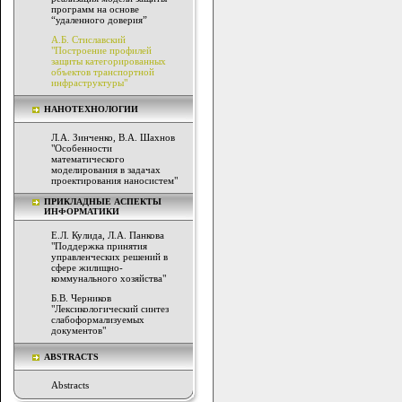
программ на основе
“удаленного доверия”
А.Б. Стиславский
"Построение профилей
защиты категорированных
объектов транспортной
инфраструктуры"
НАНОТЕХНОЛОГИИ
Л.А. Зинченко, В.А. Шахнов
"Особенности
математического
моделирования в задачах
проектирования наносистем"
ПРИКЛАДНЫЕ АСПЕКТЫ
ИНФОРМАТИКИ
Е.Л. Кулида, Л.А. Панкова
"Поддержка принятия
управленческих решений в
сфере жилищно-
коммунального хозяйства"
Б.В. Черников
"Лексикологический синтез
слабоформализуемых
документов"
ABSTRACTS
Abstracts