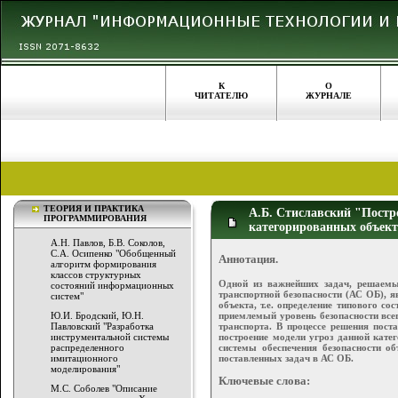
К
О
ЧИТАТЕЛЮ
ЖУРНАЛЕ
ТЕОРИЯ И ПРАКТИКА
А.Б. Стиславский "Пост
ПРОГРАММИРОВАНИЯ
категорированных объек
А.Н. Павлов, Б.В. Соколов,
С.А. Осипенко "Обобщенный
Аннотация.
алгоритм формирования
классов структурных
Одной из важнейших задач, решаемы
состояний информационных
транспортной безопасности (АС ОБ), 
систем"
объекта, т.е. определение типового с
приемлемый уровень безопасности все
Ю.И. Бродский, Ю.Н.
транспорта. В процессе решения пост
Павловский "Разработка
построение модели угроз данной кате
инструментальной системы
системы обеспечения безопасности об
распределенного
поставленных задач в АС ОБ.
имитационного
моделирования"
Ключевые слова:
М.С. Соболев "Описание