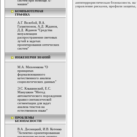
систем при помощи Х-
антитеррористическая безопасность на 
машин"
управление рисками, профили защиты, 
КОМПЬЮТЕРНАЯ
ГРАФИКА
А.Г. Волобой, В.А.
Галактионов, А.Д. Жданов,
Д.Д. Жданов "Средства
визуализации
распространения световых
лучей в задачах
проектирования оптических
систем"
ИНЖЕНЕРИЯ ЗНАНИЙ
М.А. Михеенкова "О
принципах
формализованного
качественного анализа
социологических данных"
Э.С. Клышинский, Е.С.
Манушкин "Метод
автоматического порождения
правил синтаксической
сегментации для задач
анализа текстов на
естественном языке"
ПРОБЛЕМЫ
БЕЗОПАСНОСТИ
В.А. Десницкий, И.В. Котенко
"Аспектно-ориентированная
реализация модели защиты