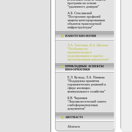
программ на основе
“удаленного доверия”
А.Б. Стиславский
"Построение профилей
защиты категорированных
объектов транспортной
инфраструктуры"
НАНОТЕХНОЛОГИИ
Л.А. Зинченко, В.А. Шахнов
"Особенности
математического
моделирования в задачах
проектирования наносистем"
ПРИКЛАДНЫЕ АСПЕКТЫ
ИНФОРМАТИКИ
Е.Л. Кулида, Л.А. Панкова
"Поддержка принятия
управленческих решений в
сфере жилищно-
коммунального хозяйства"
Б.В. Черников
"Лексикологический синтез
слабоформализуемых
документов"
ABSTRACTS
Abstracts