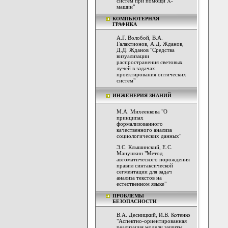
систем при помощи Х-
машин"
КОМПЬЮТЕРНАЯ
ГРАФИКА
А.Г. Волобой, В.А.
Галактионов, А.Д. Жданов,
Д.Д. Жданов "Средства
визуализации
распространения световых
лучей в задачах
проектирования оптических
систем"
ИНЖЕНЕРИЯ ЗНАНИЙ
М.А. Михеенкова "О
принципах
формализованного
качественного анализа
социологических данных"
Э.С. Клышинский, Е.С.
Манушкин "Метод
автоматического порождения
правил синтаксической
сегментации для задач
анализа текстов на
естественном языке"
ПРОБЛЕМЫ
БЕЗОПАСНОСТИ
В.А. Десницкий, И.В. Котенко
"Аспектно-ориентированная
реализация модели защиты