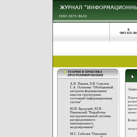
К
ЧИТАТЕЛ
ТЕОРИЯ И ПРАКТИКА
ПРОГРАММИРОВАНИЯ
А.Н. Павлов, Б.В. Соколов,
С.А. Осипенко "Обобщенный
Анно
алгоритм формирования
классов структурных
Перех
состояний информационных
разр
систем"
расс
проек
Ю.И. Бродский, Ю.Н.
нанос
Павловский "Разработка
инструментальной системы
распределенного
Ключ
имитационного
моделирования"
модел
М.С. Соболев "Описание