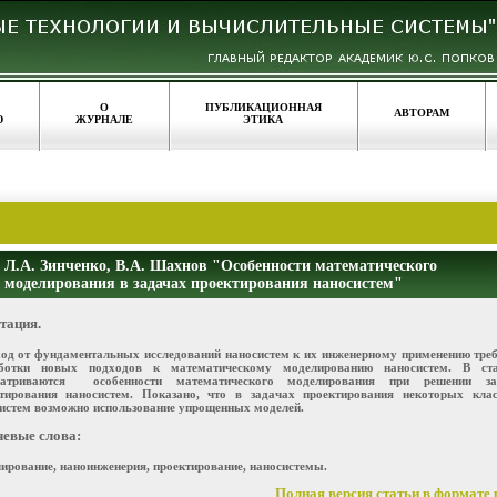
О
ПУБЛИКАЦИОННАЯ
АВТОРАМ
Ю
ЖУРНАЛЕ
ЭТИКА
Л.А. Зинченко, В.А. Шахнов "Особенности математического
моделирования в задачах проектирования наносистем"
тация.
од от фундаментальных исследований наносистем к их инженерному применению тре
аботки новых подходов к математическому моделированию наносистем. В ста
матриваются особенности математического моделирования при решении за
тирования наносистем. Показано, что в задачах проектирования некоторых клас
истем возможно использование упрощенных моделей.
евые слова:
ирование, наноинженерия, проектирование, наносистемы.
Полная версия статьи в формате p