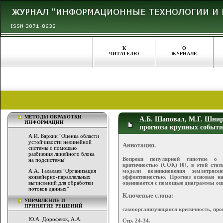
К
О
ЧИТАТЕЛЮ
ЖУРНАЛЕ
МЕТОДЫ ОБРАБОТКИ
А.Б. Шаповал, М.Г. Шни
ИНФОРМАЦИИ
прогноза крупных событи
А.И. Баркин "Оценка области
устойчивости нелинейной
Аннотация.
системы с помощью
разбиения линейного блока
Вопреки популярной гипотезе о 
на подсистемы"
критичностью (СОК) [0], в этой ста
модели возникновения землетряс
А.А. Талалаев "Организация
эффективностью. Прогноз основан н
конвейерно-параллельных
оценивается с помощью диаграммы ош
вычислений для обработки
потоков данных"
Ключевые слова:
УПРАВЛЕНИЕ И
ПРИНЯТИЕ РЕШЕНИЙ
самоорганизующаяся критичность, про
Ю.А. Дорофеюк, А.А.
Стр. 24-34.