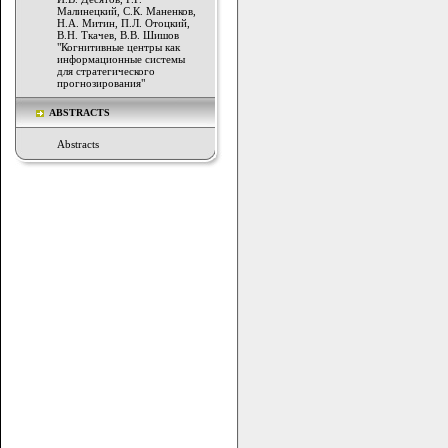
Малинецкий, С.К. Маненков,
Н.А. Митин, П.Л. Отоцкий,
В.Н. Ткачев, В.В. Шишов
"Когнитивные центры как
информационные системы
для стратегического
прогнозирования"
ABSTRACTS
Abstracts