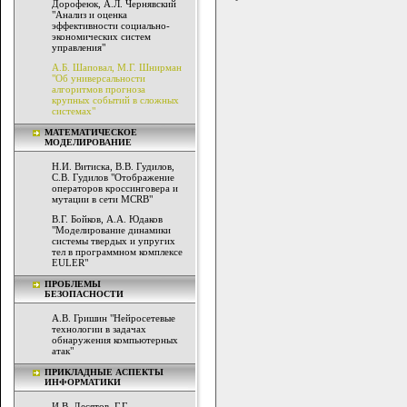
Дорофеюк, А.Л. Чернявский
"Анализ и оценка
эффективности социально-
экономических систем
управления"
А.Б. Шаповал, М.Г. Шнирман
"Об универсальности
алгоритмов прогноза
крупных событий в сложных
системах"
МАТЕМАТИЧЕСКОЕ
МОДЕЛИРОВАНИЕ
Н.И. Витиска, В.В. Гудилов,
С.В. Гудилов "Отображение
операторов кроссинговера и
мутации в сети MCRB"
В.Г. Бойков, А.А. Юдаков
"Моделирование динамики
системы твердых и упругих
тел в программном комплексе
EULER"
ПРОБЛЕМЫ
БЕЗОПАСНОСТИ
А.В. Гришин "Нейросетевые
технологии в задачах
обнаружения компьютерных
атак"
ПРИКЛАДНЫЕ АСПЕКТЫ
ИНФОРМАТИКИ
И.В. Десятов, Г.Г.