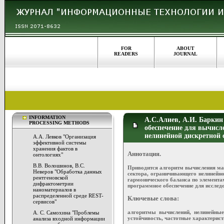
FOR
ABOUT
READERS
JOURNAL
INFORMATION
А.С.Алиев, А.И. Баркин
PROCESSING METHODS
обеспечение для вычисл
нелинейной дискретной
А.А. Левков "Организация
эффективной системы
хранения фактов в
Аннотация.
онтологиях"
В.В. Волошинов, В.С.
Приводится алгоритм вычисления ма
Неверов "Обработка данных
сектора, ограничивающего нелинейно
рентгеновской
гармонического баланса по элемента
дифрактометрии
программное обеспечение для исслед
наноматериалов в
распределенной среде REST-
Ключевые слова:
сервисов"
алгоритмы вычислений, нелинейные
А. С. Самохина "Проблемы
устойчивость, частотные характерист
анализа входной информации