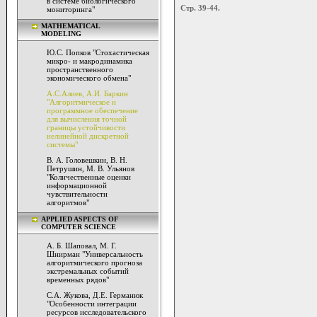
в системе биологического
Стр. 39-44.
мониторинга"
MATHEMATICAL
MODELING
Ю.С. Попков "Стохастическая
микро- и макродинамика
пространственного
экономического обмена"
А.С.Алиев, А.И. Баркин
"Алгоритмическое и
программное обеспечение
для вычисления точной
границы устойчивости
нелинейной дискретной
системы"
В. А. Головешкин, В. Н.
Петрушин, М. В. Ульянов
"Количественные оценки
информационной
чувствительности
алгоритмов"
APPLIED ASPECTS OF
COMPUTER SCIENCE
А. Б. Шаповал, М. Г.
Шнирман "Универсальность
алгоритмического прогноза
экстремальных событий
временных рядов"
С.А. Жукова, Д.Е. Германюк
"Особенности интеграции
ресурсов исследовательского