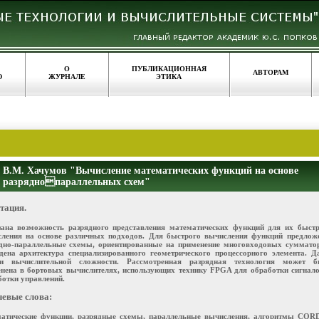
О
ПУБЛИКАЦИОННАЯ
АВТОРАМ
Ю
ЖУРНАЛЕ
ЭТИКА
В.М. Хачумов "Вычисление математических функций на основе
разряднопараллельных схем"
тация.
ана возможность разрядного представления математических функций для их быстр
ления на основе различных подходов. Для быстрого вычисления функций предлож
дно-параллельные схемы, ориентированные на применение многовходовых сумматор
дена архитектура специализированного геометрического процессорного элемента. 
ки вычислительной сложности. Рассмотренная разрядная технология может б
нена в бортовых вычислителях, использующих технику FPGA для обработки сигнало
отки управлений.
евые слова:
атические функции, разрядные схемы, параллельные вычисления, алгоритмы CORD