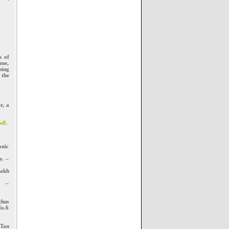
s of
eme,
sing
 the
r, a
df.
onic
y. –
makh
 –
ithm
No.6
 Tan