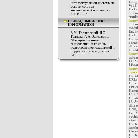
Using
интеллектуальной системы на
Vol.3,
основе методов
URL:
аналитической психологии
8. Ga
К.Г. Юнга"
Appl
http:
ПРИКЛАДНЫЕ АСПЕКТЫ
9. Go
ИНФОРМАТИКИ
modul
Engine
В.М. Трояновский, Я.О.
URL:
Теплова, А.А. Запевалина
10. T
"Информационные
obrabo
технологии – в помощь
dlya s
подготовке преподавателей и
Opub
студентов к аккредитации
http:/
ВУЗа"
uploa
11. N
Lib
http:/
operat
12. C
URL:
13. Z
FPGA 
Kompon
14. C
15. «
16. A
dlya o
1990,
17. K
vychis
akad. 
18. K
konfe
Ulyan
19. K