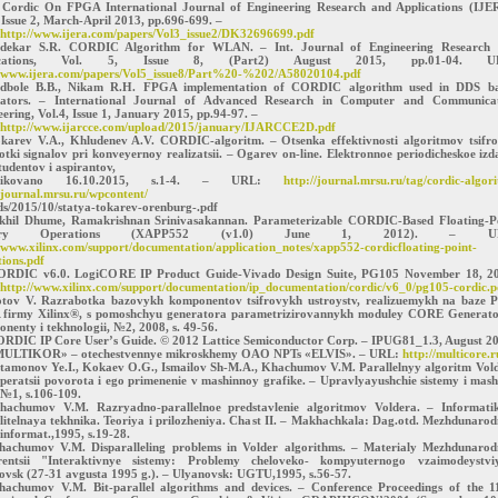
 Cordic On FPGA International Journal of Engineering Research and Applications (IJE
 Issue 2, March-April 2013, pp.696-699. –
http://www.ijera.com/papers/Vol3_issue2/DK32696699.pdf
dekar S.R. CORDIC Algorithm for WLAN. – Int. Journal of Engineering Research 
ications, Vol. 5, Issue 8, (Part2) August 2015, pp.01-04. U
//www.ijera.com/papers/Vol5_issue8/Part%20-%202/A58020104.pdf
dbole B.B., Nikam R.H. FPGA implementation of CORDIC algorithm used in DDS ba
ators. – International Journal of Advanced Research in Computer and Communica
ering, Vol.4, Issue 1, January 2015, pp.94-97. –
http://www.ijarcce.com/upload/2015/january/IJARCCE2D.pdf
okarev V.A., Khludenev A.V. CORDIC-algoritm. – Otsenka effektivnosti algoritmov tsifr
tki signalov pri konveyernoy realizatsii. – Ogarev on-line. Elektronnoe periodicheskoe izd
tudentov i aspirantov,
likovano 16.10.2015, s.1-4. – URL:
http://journal.mrsu.ru/tag/cordic-algori
/journal.mrsu.ru/wpcontent/
ds/2015/10/statya-tokarev-orenburg-.pdf
ikhil Dhume, Ramakrishnan Srinivasakannan. Parameterizable CORDIC-Based Floating-P
rary Operations (XAPP552 (v1.0) June 1, 2012). – UR
/www.xilinx.com/support/documentation/application_notes/xapp552-cordicfloating-point-
ions.pdf
ORDIC v6.0. LogiCORE IP Product Guide-Vivado Design Suite, PG105 November 18, 2
http://www.xilinx.com/support/documentation/ip_documentation/cordic/v6_0/pg105-cordic.p
otov V. Razrabotka bazovykh komponentov tsifrovykh ustroystv, realizuemykh na baze 
firmy Xilinx®, s pomoshchyu generatora parametrizirovannykh moduley CORE Generato
enty i tekhnologii, №2, 2008, s. 49-56.
ORDIC IP Core User’s Guide. © 2012 Lattice Semiconductor Corp. – IPUG81_1.3, August 20
MULTIKOR» – otechestvennye mikroskhemy OAO NPTs «ELVIS». – URL:
http://multicore.r
rtamonov Ye.I., Kokaev O.G., Ismailov Sh-M.A., Khachumov V.M. Parallelnyy algoritm Vol
peratsii povorota i ego primenenie v mashinnoy grafike. – Upravlyayushchie sistemy i mash
 №1, s.106-109.
hachumov V.M. Razryadno-parallelnoe predstavlenie algoritmov Voldera. – Informati
litelnaya tekhnika. Teoriya i prilozheniya. Chast II. – Makhachkala: Dag.otd. Mezhdunaro
informat.,1995, s.19-28.
hachumov V.M. Disparalleling problems in Volder algorithms. – Materialy Mezhdunaro
rentsii "Interaktivnye sistemy: Problemy cheloveko- kompyuternogo vzaimodeystvi
ovsk (27-31 avgusta 1995 g.). – Ulyanovsk: UGTU,1995, s.56-57.
hachumov V.M. Bit-parallel algorithms and devices. – Conference Proceedings of the 1