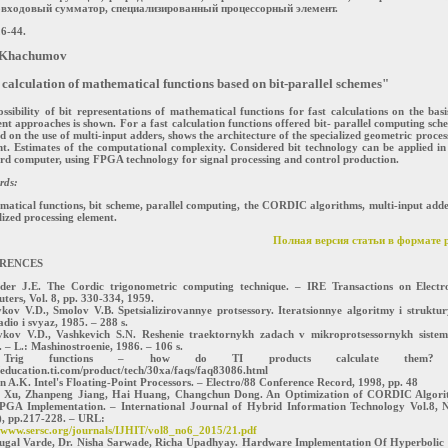
входовый сумматор, специализированный процессорный элемент.
26-44.
 Khachumov
calculation of mathematical functions based on bit-parallel schemes"
ssibility of bit representations of mathematical functions for fast calculations on the basi
ent approaches is shown. For a fast calculation functions offered bit- parallel computing sch
d on the use of multi-input adders, shows the architecture of the specialized geometric proces
t. Estimates of the computational complexity. Considered bit technology can be applied in
d computer, using FPGA technology for signal processing and control production.
rds:
atical functions, bit scheme, parallel computing, the CORDIC algorithms, multi-input adde
lized processing element.
Полная версия статьи в формате p
RENCES
lder J.E. The Cordic trigonometric computing technique. – IRE Transactions on Electr
ers, Vol. 8, pp. 330-334, 1959.
kov V.D., Smolov V.B. Spetsializirovannye protsessory. Iteratsionnye algoritmy i struktur
dio i svyaz, 1985. – 288 s.
ykov V.D., Vashkevich S.N. Reshenie traektornykh zadach v mikroprotsessornykh siste
– L.: Mashinostroenie, 1986. – 106 s.
Trig functions – how do TI products calculate them?
/education.ti.com/product/tech/30xa/faqs/faq83086.html
n A.K. Intel's Floating-Point Processors. – Electro/88 Conference Record, 1998, pp. 48
i Xu, Zhanpeng Jiang, Hai Huang, Changchun Dong. An Optimization of CORDIC Algor
PGA Implementation. – International Journal of Hybrid Information Technology Vol.8, 
), pp.217-228. – URL:
//www.sersc.org/journals/IJHIT/vol8_no6_2015/21.pdf
rugal Varde, Dr. Nisha Sarwade, Richa Upadhyay. Hardware Implementation Of Hyperbolic