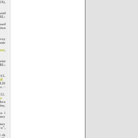
RA),
and
RL:
sed
tion
ovoy
anie
tm/
,
oint
L:
015.
df
PLIS
r. −
12.
u/
dera
iny,
ka i
dnoy
dnoy
ya",
1-th