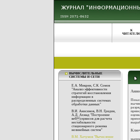
К
ЧИТАТЕЛ
ВЫЧИСЛИТЕЛЬНЫЕ
СИСТЕМЫ И СЕТИ
Е.А. Микрин, С.К. Сомов
"Анализ эффективности
Анно
стратегий восстановления
информации в
Показ
распределенных системах
вычис
обработки данных"
разря
приве
В.И. Анисимов, В.Н. Гридин,
оцен
А.Д. Ахмад "Построение
приме
веб сервисов для расчета
выраб
нестабильности
стационарного режима
нелинейных систем"
Ключ
В.М. Хачумов "Вычисление
матем