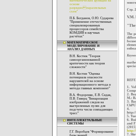
математических функций на
много
основе
разряднопараллельных
Стр. 
схем"
V.M.
П.Б. Богданов, О.Ю. Сударева
"Применение отечественных
специализированных
"The 
процессоров семейства
КОМДИВ в научных
Тhe po
расчётах"
differ
focuse
МАТЕМАТИЧЕСКОЕ
elemen
МОДЕЛИРОВАНИЕ И
onboar
АНАЛИЗ ДАННЫХ
Keywo
В.Н. Костюк "Теория
самоорганизованной
mathem
критичности как теория
specia
сложности"
В.Н. Костин "Оценка
потенциала опасности
REFE
нарушителей на основе
информационного метода и
1. Vo
метода главных компонент"
Comput
2. Bay
В.А. Федоренко, Е.В. Сидак,
M.: Ra
П.В. Гиверц "Бинаризация
3. Ba
изображений следов на
ChPU. 
выстреленных пулях для
4. 
подсчета числа совпадающих
http:/
трасс"
5. Yue
6. Ru
ИНТЕЛЛЕКТУАЛЬНЫЕ
and F
СИСТЕМЫ
(2015
http:
Г.Г. Воробьев "Формирование
7. Sh
базы знаний