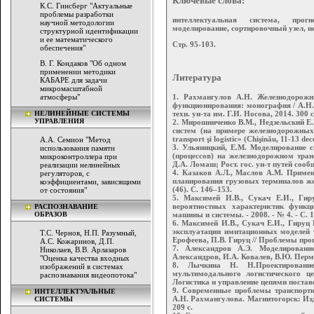
Ключевые слова:
К.С. Гинсберг "Актуальные
проблемы разработки
интеллектуальная система, прог
научной методологии
моделирование, сортировочный узел, н
структурной идентификации
и ее математического
Стр. 95-103.
обеспечения"
В. Г. Кондаков "Об одном
применении методики
Литература
КАБАРЕ для задачи
микромасштабной
атмосферы"
1. Рахмангулов А.Н. Железнодорожны
функционирования: монография / А.Н.
НЕЛИНЕЙНЫЕ СИСТЕМЫ
техн. ун-та им. Г.И. Носова, 2014. 300 с
УПРАВЛЕНИЯ
2. Мирошниченко В.М., Недзельский Е
систем (на примере железнодорожных ст
transport şi logistic» (Chişinău, 11-13 d
А.А. Семион "Метод
3. Ульяницкий, Е.М. Моделирование с
использования памяти
(процессов) на железнодорожном тран
микроконтроллера при
Д.А. Ломаш; Рост. гос. ун-т путей сообщ
реализации нелинейных
4. Казаков А.Л., Маслов А.М. Примен
регуляторов, с
планирования грузовых терминалов же
коэффициентами, зависящими
(46). С. 146–153.
от состояния"
5. Максимей И.В., Сукач Е.И., Гир
вероятностных характеристик функц
РАСПОЗНАВАНИЕ
ОБРАЗОВ
машины и системы. - 2008. - № 4. - C. 
6. Максимей И.В., Сукач Е.И., Гируц 
эксплуатации имитационных моделей т
Т.С. Чернов, Н.П. Разумный,
Ерофеева, П.В. Гируц // Проблемы прогр
А.С. Кожаринов, Д.П.
7. Александров А.Э. Моделирование
Николаев, В.В. Арлазаров
Александров, И.А. Ковалев, В.Ю. Перми
"Оценка качества входных
8. Лычкина Н. Н.Проектирование
изображений в системах
мультимодального логистического ц
распознавания видеопотока"
Логистика и управление цепями поставо
9. Современные проблемы транспортно
ИНТЕЛЛЕКТУАЛЬНЫЕ
А.Н. Рахмангулова. Магнитогорск: Изд-
СИСТЕМЫ
209 с.