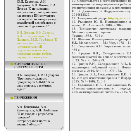
10. Свидетельство о государственной 
Ю.И. Еременко, А.И.
имитационного моделирования работы 
Глущенко, А.В. Фомин, В.А.
статистическим подходом к изменению
Петров "О применении
П. В. Даниленко // Федеральная слу
нейросетевого настройщика
2014613827.
параметров ПИ регулятора
11. Электронный ресурс
http://gdsu.stu.r
для отработки возмущающих
12. Рыжиков Ю. И. Имитационное м
воздействий для объектов с
принт; М.: Альтекс-А, 2004. - 384 с.
различной динамикой"
13. Технология системного модел
Машиностроение; Берлин:
В.Н. Гридин, В.В. Доенин,
Техник, 1988. - 520 с.
В.И. Солодовников, В.С.
14. Шеннон. Имитационное моделирован
Панищев, М.И. Труфанов "К
Е.К. Масловского. – М.: Мир, 1978 – 41
вопросу построения
15. Стерлигова А.Н. Управление запа
интеллектуальной
430 с.
подсистемы анализа и
16. Гридин В.Н., Солодовников В
прогнозирования работы
закономерностей на основе генетическ
сортировочного узла"
Т. 23. № 2. С. 244-259.
17. Гридин В.Н., Солодовников В.И.,
ВЫЧИСЛИТЕЛЬНЫЕ
СИСТЕМЫ И СЕТИ
параметров нейронной сети // Нов
системах. 2016. № 19. С. 270-273.
18. Гридин В.Н., Солодовников В.И.,
П.Б. Богданов, О.Ю. Сударева
bp-som для извлечения правил // Инфо
"Производительность
2015. № 4 (160). С. 3-7.
процессоров КОМДИВ на
19. Евдокимов И.А., Солодовников В.
ряде типовых расчётных
объектно-ориентированного по
задач"
автоматизированных системах. 2015. № 
ПРИЛОЖЕНИЯ
А.А. Башлыкова, А.А.
Каменщиков, А.Я. Олейников
"О подходах к разработке
профилей
интероперабельности в
военной области"