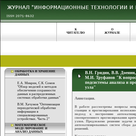
К
О
ЧИТАТЕЛЮ
ЖУРНАЛЕ
ОБРАБОТКА И ХРАНЕНИЕ
В.Н. Гридин, В.В. Доенин
ДАННЫХ
М.И. Труфанов "К вопрос
подсистемы анализа и пр
Е.А. Микрин, С.К. Сомов
"Обзор моделей и методов
узла"
обеспечения сохранности
данных в распределенных
системах обработки данных"
Аннотация.
В.М. Хачумов "Оптимизация
В работе рассмотрены вопросы неп
периодической обработки
станции и прогнозирования возможнос
информации в
подход к построению автоматизи
специализированных
своевременного прогнозирования крит
устройствах. Часть 2"
узлов. Предложено решение задачи п
автоматизированных систем сбора д
МАТЕМАТИЧЕСКОЕ
решений.
МОДЕЛИРОВАНИЕ И
АНАЛИЗ ДАННЫХ