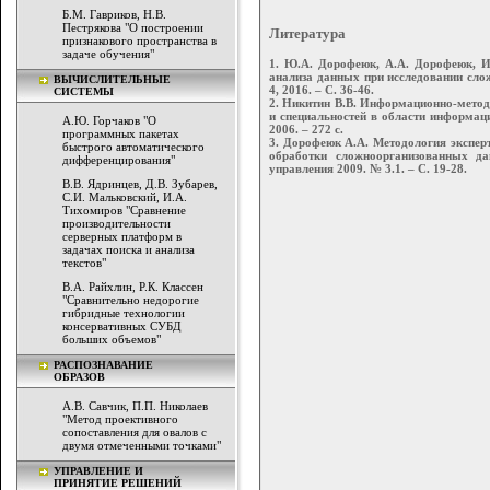
Б.М. Гавриков, Н.В.
Пестрякова "О построении
Литература
признакового пространства в
задаче обучения"
1. Ю.А. Дорофеюк, А.А. Дорофеюк, И
анализа данных при исследовании сло
ВЫЧИСЛИТЕЛЬНЫЕ
4, 2016. – С. 36-46.
СИСТЕМЫ
2. Никитин В.В. Информационно-метод
и специальностей в области информа
А.Ю. Горчаков "О
2006. – 272 с.
программных пакетах
3. Дорофеюк А.А. Методология экспер
быстрого автоматического
обработки сложноорганизованных д
дифференцирования"
управления 2009. № 3.1. – С. 19-28.
В.В. Ядринцев, Д.В. Зубарев,
С.И. Мальковский, И.А.
Тихомиров "Сравнение
производительности
серверных платформ в
задачах поиска и анализа
текстов"
В.А. Райхлин, Р.К. Классен
"Сравнительно недорогие
гибридные технологии
консервативных СУБД
больших объемов"
РАСПОЗНАВАНИЕ
ОБРАЗОВ
А.В. Савчик, П.П. Николаев
"Метод проективного
сопоставления для овалов с
двумя отмеченными точками"
УПРАВЛЕНИЕ И
ПРИНЯТИЕ РЕШЕНИЙ