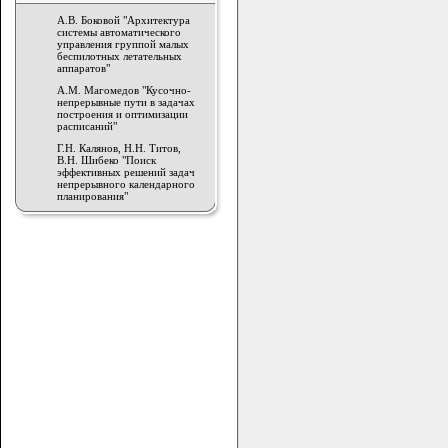
А.В. Боковой "Архитектура
системы автоматического
управления группой малых
беспилотных летательных
аппаратов"
А.М. Магомедов "Кусочно-
непрерывные пути в задачах
построения и оптимизации
расписаний"
Г.Н. Калянов, Н.Н. Титов,
В.Н. Шибеко "Поиск
эффективных решений задач
непрерывного календарного
планирования"