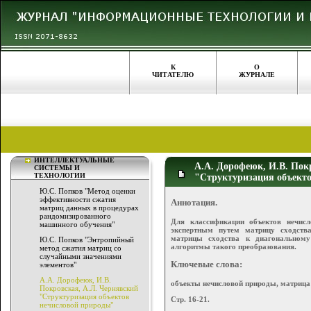
К
О
ЧИТАТЕЛЮ
ЖУРНАЛЕ
ИНТЕЛЛЕКТУАЛЬНЫЕ
А.А. Дорофеюк, И.В. Пок
СИСТЕМЫ И
ТЕХНОЛОГИИ
"Структуризация объект
Ю.С. Попков "Метод оценки
эффективности сжатия
Аннотация.
матриц данных в процедурах
рандомизированного
Для классификации объектов нечисл
машинного обучения"
экспертным путем матрицу сходства
матрицы сходства к диагональному
Ю.С. Попков "Энтропийный
алгоритмы такого преобразования.
метод сжатия матриц со
случайными значениями
Ключевые слова:
элементов"
А.А. Дорофеюк, И.В.
объекты нечисловой природы, матрица
Покровская, А.Л. Чернявский
"Структуризация объектов
Стр. 16-21.
нечисловой природы"