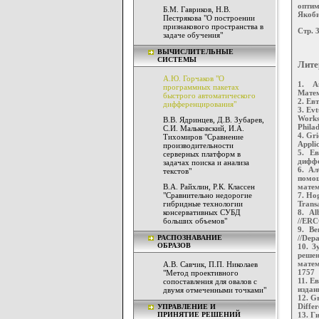
оптим
Б.М. Гавриков, Н.В.
Якоби
Пестрякова "О построении
признакового пространства в
Стр. 
задаче обучения"
ВЫЧИСЛИТЕЛЬНЫЕ
СИСТЕМЫ
Лите
А.Ю. Горчаков "О
1. А
программных пакетах
Матем
быстрого автоматического
2. Ев
дифференцирования"
3. Evt
Works
В.В. Ядринцев, Д.В. Зубарев,
Phila
С.И. Мальковский, И.А.
4. Gri
Тихомиров "Сравнение
Applic
производительности
5. Е
серверных платформ в
диффе
задачах поиска и анализа
6. Ал
текстов"
помо
В.А. Райхлин, Р.К. Классен
матем
"Сравнительно недорогие
7. Hog
гибридные технологии
Transa
консервативных СУБД
8. Al
больших объемов"
//ERCO
9. Be
РАСПОЗНАВАНИЕ
//Depa
ОБРАЗОВ
10. З
решен
матем
А.В. Савчик, П.П. Николаев
1757
"Метод проективного
11. Е
сопоставления для овалов с
издан
двумя отмеченными точками"
12. Gr
Differ
УПРАВЛЕНИЕ И
ПРИНЯТИЕ РЕШЕНИЙ
13. Г