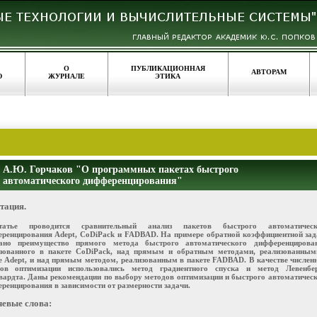
О
ПУБЛИКАЦИОННАЯ
АВТОРАМ
Ю
ЖУРНАЛЕ
ЭТИКА
А.Ю. Горчаков "О программных пакетах быстрого
автоматического дифференцирования"
тация.
атье проводится сравнительный анализ пакетов быстрого автоматическ
ренцирования Adept, CoDiPack и FADBAD. На примере обратной коэффициентной зад
зано преимущество прямого метода быстрого автоматического дифференцирован
зованного в пакете CoDiPack, над прямым и обратным методами, реализованным
е Adept, и над прямым методом, реализованным в пакете FADBAD. В качестве числе
дов оптимизации использовались метод градиентного спуска и метод Левенбер
ардта. Даны рекомендации по выбору методов оптимизации и быстрого автоматичес
ренцирования в зависимости от размерности задачи.
евые слова: