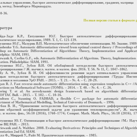
альные управление, быстрое автоматическое дифференцирование, градиент, матрица
, метод Левенберга-Марквардта.
30-36.
Полная версия статьи в формате p
ратура
йда-Заде К.Р., Евтушенко Ю.Г. Быстрое автоматическое дифференцирование
атическое моделирование, 1989. Т. 1, С. 121-139.
тушенко Ю.Г., Мазурик В.П. Математическое обеспечение оптимизации. М: Знание. 1989
ushenko Y.G. Automatic differentiation viewed from optimal control theory // Proceedings of
hop on Automatic Differentiation of Algorithms: Theory, Implementation and Applicat
delphia: SIAM, 1991.
ewank A, Corliss G.F., eds. Automatic Differentiation of Algoritms. Theory, Implementation
ation. Philadelphia: SIAM, 1991.
втушенко Ю.Г., Зубов В.И. Об обобщённой методологии быстрого автоматическ
ренцирования // Ж. вычисл. матем. и матем. физ. 2016. Т. 56. № 11, С. 1847–1862.
бу А. Ф., Зубов В. И. Об эффективности решения задач оптимального управлени
щью методологии быстрого автоматического дифференцирования //Труды Инстит
атики и механики УрО РАН. – 2015. – Т. 21. – №. 4. – С. 20-29.
an R. J. Fast reverse-mode automatic differentiation using expression templates in C++ /
ctions on Mathematical Software (TOMS). – 2014. – Т. 40. – №. 4. – С. 26.
bring T. et al. An aerodynamic design framework based on algorithmic differentia
FTAC Bull. – 2015. – Т. 102. – С. 10-16.
ndtsen C., Stauning O. FADBAD, a flexible C++ package for automatic differentia
rtment of Mathematical Modelling, Technical University of Denmark. – 1996.
убов В. И., “Применение методологии быстрого автоматического дифференцировани
ию обратной коэффициентной задачи для уравнения теплопроводности”, Ж. вычи
. и матем. физ., 56:10 (2016), 1760–1774; Comput. Math. Math. Phys., 56:10 (2016), 1
втушенко Ю. Г. Оптимизация и быстрое автоматическое дифференцирование //М.: Нау
ие ВЦ РАН. – 2013.
iewank and A. Walther. 2008. Evaluating Derivatives: Principles and Techniques of Algorit
entiation 2nd Ed. SIAM.
илл Ф., Мюррей У., Райт М. Практическая оптимизация. – 1985.