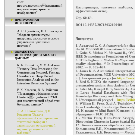
счет
пространственновзвешенной
Кластеризация, текстовая выборка, 
нормализации яркости
эффективный метод.
изображения"
Стр. 60-69.
ПРОГРАММНАЯ
ИНЖЕНЕРИЯ
DOI 10.14357/20718632190406
А. С. Сулейкин, Н. Н. Бахтадзе
"Модели архитектуры
цифровых экосистем в сфере
Литература
управления цепочками
1. Aggarwal C. C. A framework for diagn
поставок"
the ACM SIGMOD International Confere
ОБРАБОТКА
2. Guha S. Mishra N.-Motwani R., O’Cal
ИНФОРМАЦИИ И АНАЛИЗ
IEEE Symposium on Foundations of Comp
ДАННЫХ
3. O’Callaghan L. Mishra N.-Meyerson 
quality clustering. // In Proceedings 
R. N. Ermakov, V. V. Alekseev
2002. –– P. 685–694.
"Primary Data Processing for
4. Jones K. S. A statistical interpretatio
Constructing Network Package
of Documentation. MCB University: MCB 
Classifiers in Deep Packet
5. [Электронный ресурс]—
https://www
Inspection Analysis and in the
6. Bird S. NLTK: the natural language 
Intrusion Detection Systems"
presentation sessions. Association for C
7. Ester M., Kriegel H.P., Sander J., X
Р. К. Классен, В. А. Райхлин
in Large Spatial Databases with Noi
"Повышение эффективности
Knowledge Discovery and Data Mining. 
Clusterixподобных СУБД
8. [Электронный ресурс]—
https://sciki
для аналитической обработки
9. William H. Press, Saul A. Teukolsky, 
больших данных"
C. — Cambridge: Cambridge University
10. K-means vs Mini Batch K-means: a c
Э. А. Головастова, Д.Н.
обращения - 10.05.2019).
Красотин "Задача
11. Martin Ester, Hans-Peter Kriegel
эффективной кластеризации
Discovering Clusters in Large Spatial 
текстовой выборки в
12. Автоматическая обработка текст
зависимости от различной
Большакова Е.И., Клышинский Э.С., Ла
параметризации этой
Галактионов, Е.Б. Козеренко — Москв
выборки"