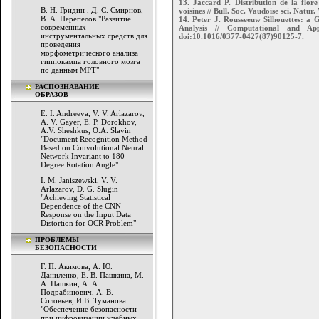
13. Jaccard P. Distribution de la flor
В. Н. Гридин , Д. С. Смирнов,
voisines // Bull. Soc. Vaudoise sci. Natu
В. А. Перепелов "Развитие
14. Peter J. Rousseeuw Silhouettes: a G
современных
Analysis // Computational and A
инструментальных средств для
doi:10.1016/0377-0427(87)90125-7.
проведения
морфометрического анализа
гиппокампа головного мозга
по данным МРТ"
РАСПОЗНАВАНИЕ
ОБРАЗОВ
E. I. Andreeva, V. V. Arlazarov,
A. V. Gayer, E. P. Dorokhov,
A.V. Sheshkus, O.A. Slavin
"Document Recognition Method
Based on Convolutional Neural
Network Invariant to 180
Degree Rotation Angle"
I. M. Janiszewski, V. V.
Arlazarov, D. G. Slugin
"Achieving Statistical
Dependence of the CNN
Response on the Input Data
Distortion for OCR Problem"
ПРОБЛЕМЫ
БЕЗОПАСНОСТИ
Г. П. Акимова, А. Ю.
Даниленко, Е. В. Пашкина, М.
А. Пашкин, А. А.
Подрабинович, А. В.
Соловьев, И.В. Туманова
"Обеспечение безопасности
при цифровизации учебных