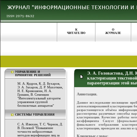
К
О
ЧИТАТЕЛЮ
ЖУРНАЛЕ
УПРАВЛЕНИЕ И
Э. А. Головастова, Д.Н.
ПРИНЯТИЕ РЕШЕНИЙ
кластеризации текстовой
параметризации этой вы
М. А. Кудров, К. Д. Бухаров,
Э. А. Захаров, Д. Р. Махоткин,
Н. Е. Кривошеин, Н. А.
Аннотация.
Гришин, В. Семенкин
"Интеллектуальный алгоритм
управления группой
Данное исследование посвящено проб
беспилотных аппаратов"
автоматизированной кластеризации б
разрастающегося объёма информации
рассмотрены различные способы пар
СИСТЕМЫ УПРАВЛЕНИЯ
кластеризации. Качество работы мет
коэффициента Силуэт (формально
С. А. Илюхин, Т. С. Чернов, Д.
финального отображения кластер
В. Полевой "Повышение
кластеризации, проведен их анализ и с
точности нейросетевых
методов верификации лиц за
Ключевые слова: