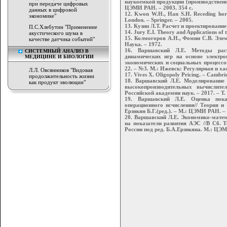
наукоемкой продукции (производственн
при передаче цифровых
ЦЭМИ РАН. – 2003. 354 с.
данных в цифровой
12. Kwon W.H., Han S.H. Receding horizo
экономике"
London. – Springer. – 2005.
13. Кузин Л.Т. Расчет и проектировани
П.С.Хлебутин "Применение
14. Jury E.I. Theory and Applications of
акустического шума в
15. Колмогоров А.Н., Фомин С.В. Эле
качестве датчика событий"
Наука. – 1972.
16. Варшавский Л.Е. Методы рас
СИСТЕМНЫЙ АНАЛИЗ В
динамических игр на основе электро
МЕДИЦИНЕ И БИОЛОГИИ
экономических и социальных процессо
22. – №3. М.: Ижевск: Регулярная и ха
Л.Л. Овсянников "Видовая
17. Vives X. Oligopoly Pricing. – Cambri
продолжительность жизни
18. Варшавский Л.Е. Моделирование
как продукт эволюции"
высокопроизводительных вычислите
Российской академии наук. – 2017. – Т. 
19. Варшавский Л.Е. Оценка пока
операционного исчисления// Теория и
Ерзнкян Б.Г.(ред.). – М.: ЦЭМИ РАН. – 
20. Варшавский Л.Е. Экономико-матем
на показатели развития АЭС //В Сб. 
России под ред. Б.А.Ерзнкяна. М.: ЦЭМИ