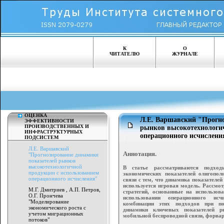
К
О
ЧИТАТЕЛЮ
ЖУРНАЛЕ
ОЦЕНКА
Л.Е. Варшавский "Прогно
ЭФФЕКТИВНОСТИ
ПРОИЗВОДСТВЕННЫХ И
рынков высокотехнологич
ИНФРАСТРУКТУРНЫХ
операционного исчислени
ПОДСИСТЕМ
Л.Е. Варшавский
Аннотация.
"Прогнозирование динамики
показателей рынков
высокотехнологичной
В статье рассматриваются подхо
продукции с использованием
экономических показателей олигопол
операционного исчисления"
связи с тем, что динамика показателей
используется игровая модель. Рассмо
М.Г. Дмитриев , А.П. Петров,
стратегий, основанные на использо
О.Г. Прончева
использовании операционного исч
"Моделирование
комбинации этих подходов при пос
экономического роста с
динамики ключевых показателей 
учетом миграционных
мобильной беспроводной связи, форвар
потоков"