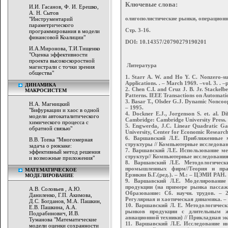
Ключевые слова:
И.И. Гасанов, Ф. И. Ерешко,
А. Н. Сытов
олигополистические рынки, операцион
"Инструментарий
параметрического
Стр. 3-16.
программирования в модели
финансовой Коалиции"
DOI: 10.14357/20790279190201
И.А.Миронова, Т.И.Тищенко
"Оценка эффективности
проекта высокоскоростной
Литература
магистрали с точки зрения
общества"
1. Starr A. W. and Ho Y. C. Nonzero-su
Applications. . – March 1969. –vol. 3. . 
ДИНАМИКА
2. Chen C.I. and Cruz J. B. Jr. Stackel
МАКРОСИСТЕМ
Patterns. IEEE Transactions on Automatic
3. Basar T., Olsder G.J. Dynamic Nonco
Н.А. Магницкий
– 1995.
"Бифуркации и хаос в одной
4. Dockner E.J., Jorgenson S. et. al. 
модели автокаталитического
Cambridge: Cambridge University Press. 
химического процесса с
5. Engwerda, J.C. Linear Quadratic Ga
обратной связью"
University, Center for Economic Research
6. Варшавский Л.Е. Приближенные 
В.В. Топка "Многомерная
структуры // Компьютерные исследования
задача о рюкзаке:
7. Варшавский Л.Е. Использование м
эффективный метод решения
структур// Компьютерные исследования и
и возможные приложения"
8. Варшавский Л.Е. Методологическ
промышленных фирм//Теория и прак
МАТЕМАТИЧЕСКОЕ
Ерзнкян Б.Г.(ред.). – М.: – ЦЭМИ РАН. –
МОДЕЛИРОВАНИЕ
9. Варшавский Л.Е. Моделирование 
продукции (на примере рынка пассажи
А.В. Соловьев , А.Ю.
Образование: Сб. научн. трудов. – 
Даниленко, Г.П. Акимова,
Регулярная и хаотическая динамика. – 
Д.С. Богданов, М.А. Пашкин,
10. Варшавский Л. Е. Методологическ
Е.В. Пашкина, А.А.
рынков продукции с длительным 
Подрабинович, И.В.
авиационной техники) // Прикладная эко
Туманова "Математические
11. Варшавский Л.Е. Исследование и
модели оценки сохранности