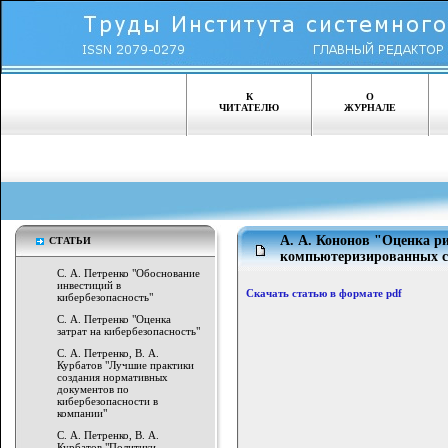
К
О
ЧИТАТЕЛЮ
ЖУРНАЛЕ
А. А. Кононов "Оценка ри
СТАТЬИ
компьютеризированных с
С. А. Петренко "Обоснование
инвестиций в
Скачать статью в формате pdf
кибербезопасность"
С. А. Петренко "Оценка
затрат на кибербезопасность"
С. А. Петренко, В. А.
Курбатов "Лучшие практики
создания нормативных
документов по
кибербезопасности в
компании"
С. А. Петренко, В. А.
Курбатов "Политики