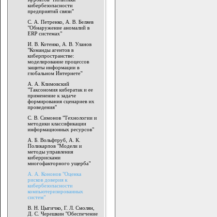
кибербезопасности
предприятий связи"
С. А. Петренко, А. В. Беляев
"Обнаружение аномалий в
ERP системах"
И. В. Котенко, А. В. Уланов
"Команды агентов в
киберпространстве:
моделирование процессов
защиты информации в
глобальном Интернете"
А. А. Климовский
"Таксономия кибератак и ее
применение к задаче
формирования сценариев их
проведения"
С. В. Симонов "Технологии и
методики классификации
информационных ресурсов"
А. Б. Вольфтруб, А. К.
Поликарпов "Модели и
методы управления
киберрисками
многофакторного ущерба"
А. А. Кононов "Оценка
рисков доверия к
кибербезопасности
компьютеризированных
систем"
В. Н. Цыгичко, Г. Л. Смолян,
Д. С. Черешкин "Обеспечение