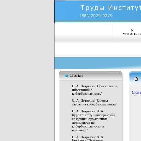
К
ЧИТАТЕЛ
СТАТЬИ
С. А. Петренко "Обоснование
инвестиций в
Скач
кибербезопасность"
С. А. Петренко "Оценка
затрат на кибербезопасность"
С. А. Петренко, В. А.
Курбатов "Лучшие практики
создания нормативных
документов по
кибербезопасности в
компании"
С. А. Петренко, В. А.
Курбатов "Политики