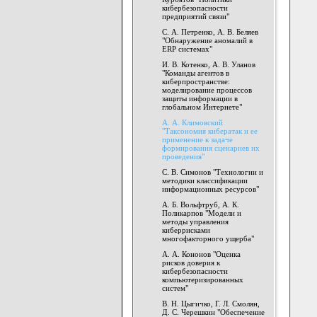
кибербезопасности
предприятий связи"
С. А. Петренко, А. В. Беляев
"Обнаружение аномалий в
ERP системах"
И. В. Котенко, А. В. Уланов
"Команды агентов в
киберпространстве:
моделирование процессов
защиты информации в
глобальном Интернете"
А. А. Климовский
"Таксономия кибератак и ее
применение к задаче
формирования сценариев их
проведения"
С. В. Симонов "Технологии и
методики классификации
информационных ресурсов"
А. Б. Вольфтруб, А. К.
Поликарпов "Модели и
методы управления
киберрисками
многофакторного ущерба"
А. А. Кононов "Оценка
рисков доверия к
кибербезопасности
компьютеризированных
систем"
В. Н. Цыгичко, Г. Л. Смолян,
Д. С. Черешкин "Обеспечение