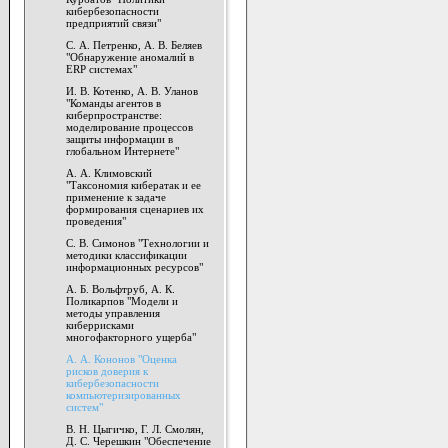
кибербезопасности
предприятий связи"
С. А. Петренко, А. В. Беляев
"Обнаружение аномалий в
ERP системах"
И. В. Котенко, А. В. Уланов
"Команды агентов в
киберпространстве:
моделирование процессов
защиты информации в
глобальном Интернете"
А. А. Климовский
"Таксономия кибератак и ее
применение к задаче
формирования сценариев их
проведения"
С. В. Симонов "Технологии и
методики классификации
информационных ресурсов"
А. Б. Вольфтруб, А. К.
Поликарпов "Модели и
методы управления
киберрисками
многофакторного ущерба"
А. А. Кононов "Оценка
рисков доверия к
кибербезопасности
компьютеризированных
систем"
В. Н. Цыгичко, Г. Л. Смолян,
Д. С. Черешкин "Обеспечение