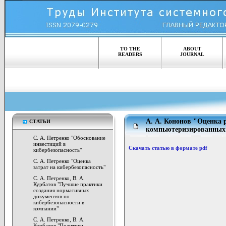
TO THE
ABOUT
READERS
JOURNAL
А. А. Кононов "Оценка 
СТАТЬИ
компьютеризированных
С. А. Петренко "Обоснование
инвестиций в
Скачать статью в формате pdf
кибербезопасность"
С. А. Петренко "Оценка
затрат на кибербезопасность"
С. А. Петренко, В. А.
Курбатов "Лучшие практики
создания нормативных
документов по
кибербезопасности в
компании"
С. А. Петренко, В. А.
Курбатов "Политики