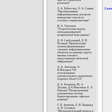
регионом"
Л. А. Рейнгольд, О. А. Славин
Скач
"Преобразование
информационных ресурсов
конкурсных торгов из
учетных в маркетинговые"
И. А. Тарханов
"Теоретическая модель
неподдерживаемой
реляционной базы данных"
Д. Я. Слободецкий, Д. В.
Полевой "Практические
аспекты формализации
сложных информационных
объектов на примере задачи
анализа плоского
представления табличной
информации"
А. А. Антонова, А.
В.Мисюрев "Об
использовании
синтаксического анализатора
Cognitive Dwarf 2.0"
Д. А. Богданов, Ю. А.
Лагаева, Д.А.Максимов, Е. Л.
Плискин "Распределенная
документная система
бюджетирования: офисное
решение"
Г. П. Акимова, Е. В. Пашкина,
А. В. Соловьев
"Методологический подход к