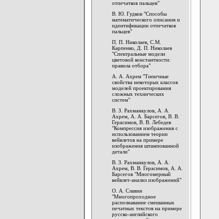
отпечатков пальцев"
В. Ю. Гудков "Способы
математического описания и
идентификации отпечатков
пальцев"
П. П. Николаев, С.М.
Карпенко, Д. П. Николаев
"Спектральные модели
цветовой константности:
правила отбора"
А. А. Ахрем "Типичные
свойства некоторых классов
моделей проектирования
сложных технических
систем"
В. З. Рахманкулов, А. А.
Ахрем, А. А. Барсегов, В. В.
Герасимов, В. В. Лебедев
"Компрессия изображения с
использованием теории
вейвлетов на примере
изображения штампованной
детали"
В. З. Рахманкулов, А. А.
Ахрем, В. В. Герасимов, А. А.
Барсегов "Многомерный
вейвлет-анализ изображений"
О. А. Славин
"Многопроходное
распознавание смешанных
печатных текстов на примере
русско-английского