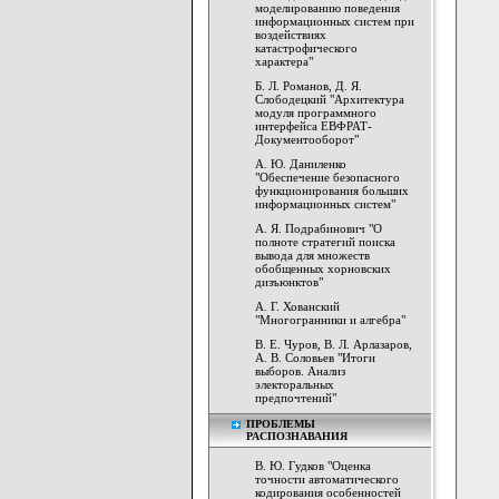
моделированию поведения
информационных систем при
воздействиях
катастрофического
характера"
Б. Л. Романов, Д. Я.
Слободецкий "Архитектура
модуля программного
интерфейса ЕВФРАТ-
Документооборот"
А. Ю. Даниленко
"Обеспечение безопасного
функционирования больших
информационных систем"
А. Я. Подрабинович "О
полноте стратегий поиска
вывода для множеств
обобщенных хорновских
дизъюнктов"
А. Г. Хованский
"Многогранники и алгебра"
В. Е. Чуров, В. Л. Арлазаров,
А. В. Соловьев "Итоги
выборов. Анализ
электоральных
предпочтений"
ПРОБЛЕМЫ
РАСПОЗНАВАНИЯ
В. Ю. Гудков "Оценка
точности автоматического
кодирования особенностей