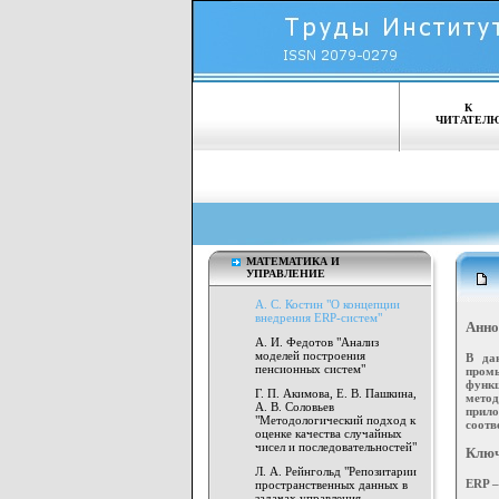
К
ЧИТАТЕЛ
МАТЕМАТИКА И
УПРАВЛЕНИЕ
А. С. Костин "О концепции
внедрения ERP-систем"
Анно
А. И. Федотов "Анализ
моделей построения
В да
пенсионных систем"
пром
функц
Г. П. Акимова, Е. В. Пашкина,
метод
А. В. Соловьев
прило
"Методологический подход к
соотв
оценке качества случайных
чисел и последовательностей"
Ключ
Л. А. Рейнгольд "Репозитарии
ERP –
пространственных данных в
задачах управления