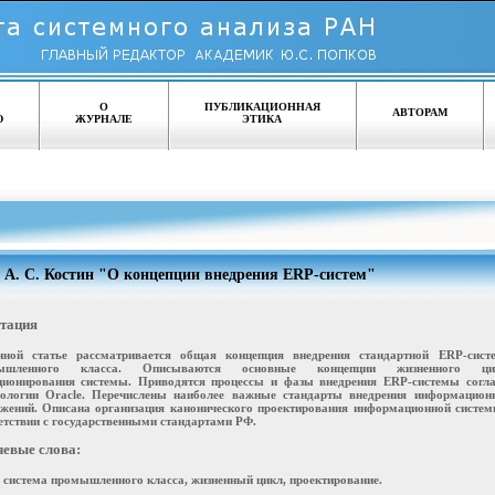
О
ПУБЛИКАЦИОННАЯ
АВТОРАМ
Ю
ЖУРНАЛЕ
ЭТИКА
А. С. Костин "О концепции внедрения ERP-систем"
тация
нной статье рассматривается общая концепция внедрения стандартной ERP-сист
ышленного класса. Описываются основные концепции жизненного ци
ионирования системы. Приводятся процессы и фазы внедрения ERP-системы согла
ологии Oracle. Перечислены наиболее важные стандарты внедрения информацион
жений. Описана организация канонического проектирования информационной систем
етствии с государственными стандартами РФ.
евые слова:
 система промышленного класса, жизненный цикл, проектирование.