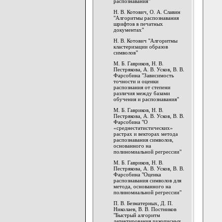
распознавания"
Н. В. Котович, О. А. Славин
"Алгоритмы распознавания
шрифтов в печатных
документах"
Н. В. Котович "Алгоритмы
кластеризации образов
символов"
М. Б. Гавриков, Н. В.
Пестрякова, А. В. Усков, В. В.
Фарсобина "Зависимость
точности и оценки
распознания от степени
различия между базами
обучения и распознавания"
М. Б. Гавриков, Н. В.
Пестрякова, А. В. Усков, В. В.
Фарсобина "О
«среднестатистических»
растрах и векторах метода
распознавания символов,
основанного на
полиномиальной регрессии"
М. Б. Гавриков, Н. В.
Пестрякова, А. В. Усков, В. В.
Фарсобина "Оценка
распознавания символов для
метода, основанного на
полиномиальной регрессии"
П. В. Безматерных, Д. П.
Николаев, В. В. Постников
"Быстрый алгоритм
детектирования рукописных