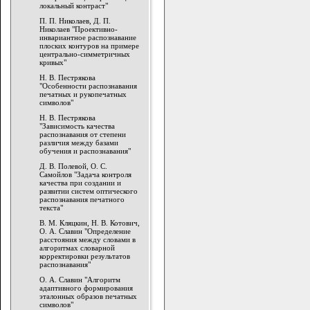
локальный контраст"
П. П. Николаев, Д. П.
Николаев "Проективно-
инвариантное распознавание
плоских контуров на примере
центрально-симметричных
кривых"
Н. В. Пестрякова
"Особенности распознавания
печатных и рукопечатных
символов"
Н. В. Пестрякова
"Зависимость качества
распознавания от степени
различия между базами
обучения и распознавания"
Д. В. Полевой, О. С.
Самойлов "Задача контроля
качества при создании и
развитии систем оптического
распознавания печатного
текста"
В. М. Кляцкин, Н. В. Котович,
О. А. Славин "Определение
расстояния между словами в
алгоритмах словарной
корректировки результатов
распознавания"
О. А. Славин "Алгоритм
адаптивного формирования
эталонных образов печатных
символов"