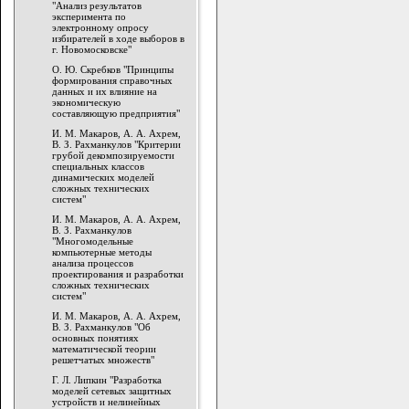
"Анализ результатов
эксперимента по
электронному опросу
избирателей в ходе выборов в
г. Новомосковске"
О. Ю. Скребков "Принципы
формирования справочных
данных и их влияние на
экономическую
составляющую предприятия"
И. М. Макаров, А. А. Ахрем,
В. З. Рахманкулов "Критерии
грубой декомпозируемости
специальных классов
динамических моделей
сложных технических
систем"
И. М. Макаров, А. А. Ахрем,
В. З. Рахманкулов
"Многомодельные
компьютерные методы
анализа процессов
проектирования и разработки
сложных технических
систем"
И. М. Макаров, А. А. Ахрем,
В. З. Рахманкулов "Об
основных понятиях
математической теории
решетчатых множеств"
Г. Л. Липкин "Разработка
моделей сетевых защитных
устройств и нелинейных