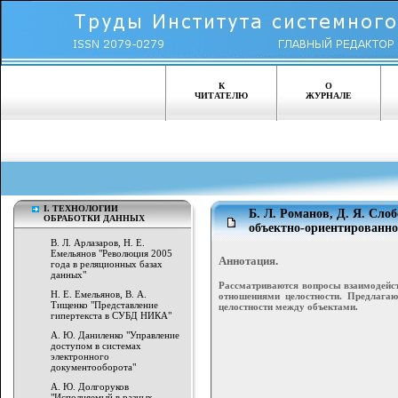
К
О
ЧИТАТЕЛЮ
ЖУРНАЛЕ
I. ТЕХНОЛОГИИ
Б. Л. Романов, Д. Я. Сло
ОБРАБОТКИ ДАННЫХ
объектно-ориентированно
В. Л. Арлазаров, Н. Е.
Емельянов "Революция 2005
Аннотация.
года в реляционных базах
данных"
Рассматриваются вопросы взаимодейст
Н. Е. Емельянов, В. А.
отношениями целостности. Предлага
Тищенко "Представление
целостности между объектами.
гипертекста в СУБД НИКА"
А. Ю. Даниленко "Управление
доступом в системах
электронного
документооборота"
А. Ю. Долгоруков
"Исполняемый в разных