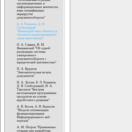
организационных и
информационных контекстах
язык спецификации
маршрутов
документооборота"
Б. Л. Романов, Д. Я.
Слободецкий
"Взаимодействие объектов в
объектно-ориентированной
среде выполнения"
О. А. Славин, И. М.
Янишевский "Об одной
реализации системы
электронного
документооборота с
юридической значимостью"
П. А. Куратов
"Автоматическая печать
документов"
П. А. Лухин, Б. Л. Романов,
Д. Я. Слободецкий, И. А.
Тарханов "Быстрая
кастомизация программных
продуктов на основе
коробочного решения"
А. В. Босов, А. В. Борисов
"Модели оптимизации
функционирования
Информационного веб-
портала"
А. М. Петров "Применение
отладки при разработке