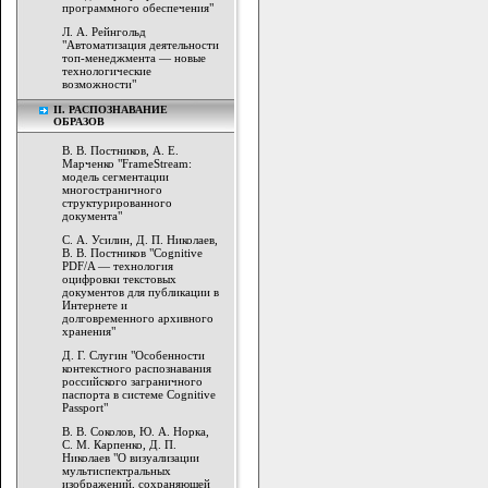
программного обеспечения"
Л. А. Рейнгольд
"Автоматизация деятельности
топ-менеджмента — новые
технологические
возможности"
II. РАСПОЗНАВАНИЕ
ОБРАЗОВ
В. В. Постников, А. Е.
Марченко "FrameStream:
модель сегментации
многостраничного
структурированного
документа"
C. А. Усилин, Д. П. Николаев,
В. В. Постников "Cognitive
PDF/A — технология
оцифровки текстовых
документов для публикации в
Интернете и
долговременного архивного
хранения"
Д. Г. Слугин "Особенности
контекстного распознавания
российского заграничного
паспорта в системе Cognitive
Passport"
В. В. Соколов, Ю. А. Норка,
С. М. Карпенко, Д. П.
Николаев "О визуализации
мультиспектральных
изображений, сохраняющей