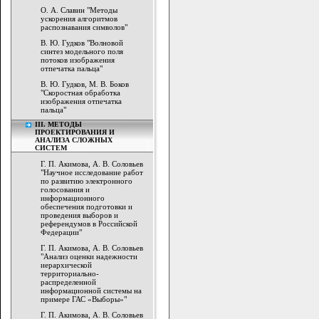
О. А. Славин "Методы
ускорения алгоритмов
распознавания символов"
В. Ю. Гудков "Волновой
синтез модельного поля
потоков изображения
отпечатка пальца"
В. Ю. Гудков, М. В. Боков
"Скоростная обработка
изображения отпечатка
пальца"
III. МЕТОДЫ
ПРОЕКТИРОВАНИЯ И
АНАЛИЗА СЛОЖНЫХ
СИСТЕМ
Г. П. Акимова, А. В. Соловьев
"Научное исследование работ
по развитию электронного
голосования и
информационного
обеспечения подготовки и
проведения выборов и
референдумов в Российской
Федерации"
Г. П. Акимова, А. В. Соловьев
"Анализ оценки надежности
иерархической
территориально-
распределенной
информационной системы на
примере ГАС «Выборы»"
Г. П. Акимова, А. В. Соловьев