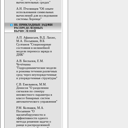
вычислительных средах"
А.Н. Пчелинцев "Об опыте
использования символьных
вычислений для исследования
системы Лоренца"
III. ПРИКЛАДНЫЕ ЗАДАЧИ
РАСПРЕДЕЛЕННЫХ
ВЫЧИСЛЕНИЙ
А.П. Афанасьев, В.Д. Лахно,
М.А. Посыпкин, В.Б.
Султанов "Стационарные
состояния в нелинейной
модели переноса заряда в
ДНК"
А.В. Беспалов, Е.М.
Чечёткина
"Гидродинамические модели
и режимы течения различных
сред через неупорядоченные
и упорядоченные структуры"
С.В. Емельянов, М.М.
Денисов "О разделении
сигналов по спектру
неизвестного параметра в
классе бинарных систем
автоматического управления"
Р.М. Колпаков, М.А.
Посыпкин "О
масштабируемости и
эффективности одного
метода решения задачи о
ранце в распределенной