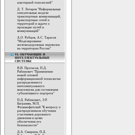
кластерной топологией"
Д. Т. Лотарев "Неформальные
описательные модели
транспортных коммуникаций,
транспортных сетей и
территорий в задаче о
прокладке путей и
коммуникаций"
А.О. Рубцов, А.С. Тарасов
"Моделирование
железнодорожных перевозок
на территории России"
VI. ОБУЧАЮЩИЕ И
ИНТЕЛЛЕКТУАЛЬНЫЕ
СИСТЕМЫ
В.И. Протасов, П.Д.
Рабинович "Применение
новой сетевой
информационной технологии
распределенного
интеллектуального
консилиума для составления
субъективного портрета"
П.Д. Рабинович, Э.Р.
Баграмян, М.П.
Филамофитский "К вопросу о
распределенном обучении
участников дорожного
движения в целях
обеспечения его
безопасности"
Д.А. Смирнов, П.Д.