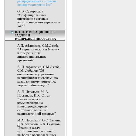
распределенных систем на
основе технологии Ice"
О. В. Сухорослов
"Унифицированный
интерфейс доступа к
алгоритмическим сервисам в
Web"
II. ОПТИМИЗАЦИОННЫЕ
ЗАДАЧИ И
РАСПРЕДЕЛЕННАЯ СРЕДА
А.П. Афанасьев, C.M.Дзюба
"О периодических и близких
к ним решениях
дифференциальных
уравнений"
А. П. Афанасьев, C.M.Дзюба,
C.M. Лобанов "Об
оптимальном управлении
нелинейными системами по
квадратичному критерию:
задача стабилизации"
А. Л. Игнатьев, М. А.
Посыпкин, И.Х. Сигал
"Решение задачи
коммивояжера на
многопроцессорных
системах с общей и
распределенной памятью"
М.А. Посыпкин, О.С. Заикин,
Д.В. Беспалов, А.А. Семенов
"Решение задач
криптоанализа поточных
шифров в распределенных