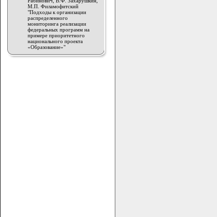
Рабинович, В.Ф. Захарушкин,
М.П. Филамофитский
"Подходы к организации
распределенного
мониторинга реализации
федеральных программ на
примере приоритетного
национального проекта
«Образование»"