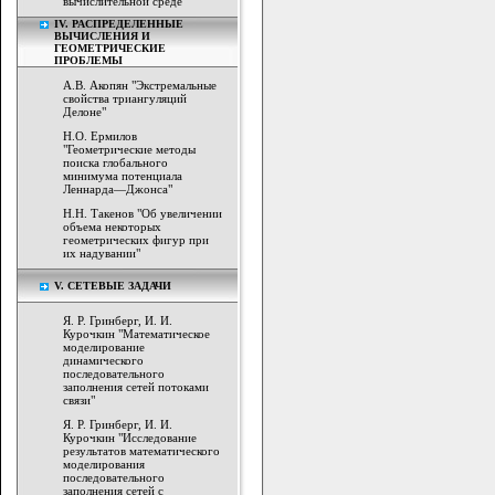
вычислительной среде"
IV. РАСПРЕДЕЛЕННЫЕ
ВЫЧИСЛЕНИЯ И
ГЕОМЕТРИЧЕСКИЕ
ПРОБЛЕМЫ
А.В. Акопян "Экстремальные
свойства триангуляций
Делоне"
Н.О. Ермилов
"Геометрические методы
поиска глобального
минимума потенциала
Леннарда—Джонса"
Н.Н. Такенов "Об увеличении
объема некоторых
геометрических фигур при
их надувании"
V. СЕТЕВЫЕ ЗАДАЧИ
Я. Р. Гринберг, И. И.
Курочкин "Математическое
моделирование
динамического
последовательного
заполнения сетей потоками
связи"
Я. Р. Гринберг, И. И.
Курочкин "Исследование
результатов математического
моделирования
последовательного
заполнения сетей с