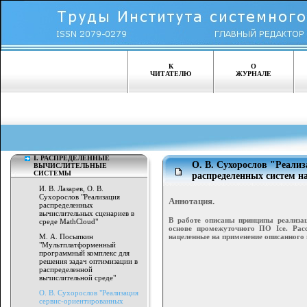
К
О
ЧИТАТЕЛЮ
ЖУРНАЛЕ
I. РАСПРЕДЕЛЕННЫЕ
О. В. Сухорослов "Реали
ВЫЧИСЛИТЕЛЬНЫЕ
СИСТЕМЫ
распределенных систем на
И. В. Лазарев, О. В.
Сухорослов "Реализация
Аннотация.
распределенных
вычислительных сценариев в
В работе описаны принципы реализац
среде MathCloud"
основе промежуточного ПО Ice. Расс
нацеленные на применение описанного 
М. А. Посыпкин
"Мультплатформенный
программный комплекс для
решения задач оптимизации в
распределенной
вычислительной среде"
О. В. Сухорослов "Реализация
сервис-ориентированных