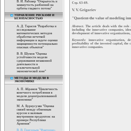
В. И. Рабовер "Открытость и
Стр. 63-69.
замкнутость разбиений на
орбиты гладкого потока"
V. V. Grigoriev
УПРАВЛЕНИЕ РИСКАМИ И
"Quotient-the value of modeling i
БЕЗОПАСНОСТЬЮ
А. Д. Тарасов "Разработка и
Abstract.
The article deals with the rol
исследование
including the innovative companies, iden
математических методов
development of innovative organizations, 
обработки нечеткой
Keywords:
innovative organization, de
информации в задаче оценки
profitability of the invested capital, th
защищенности потенциально
innovative companies.
опасных объектов"
В. В. Шумов "Оценка
устойчивости модели
сдерживания незаконной
деятельности в
исключительной
экономической зоне"
МЕТОДЫ И МОДЕЛИ В
ЭКОНОМИКЕ
А. П. Абрамов "Цикличность
конечного потребления в
модели децентрализованной
экономики"
М. А. Бурнусузян "Оценка
связей между обменным
курсом и валовым
внутренним продуктом: на
примере Республики
Армения"
В. В. Григорьев "Факторно-