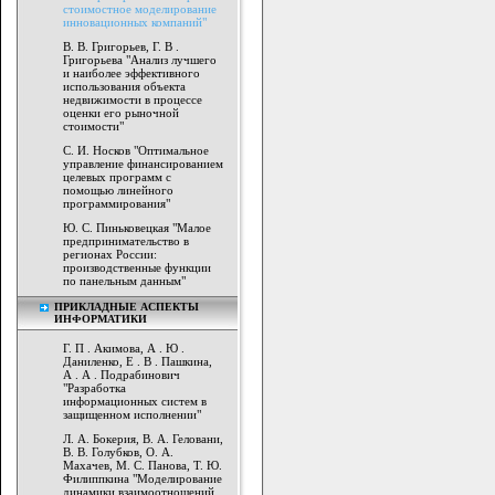
стоимостное моделирование
инновационных компаний"
В. В. Григорьев, Г. В .
Григорьева "Анализ лучшего
и наиболее эффективного
использования объекта
недвижимости в процессе
оценки его рыночной
стоимости"
С. И. Носков "Оптимальное
управление финансированием
целевых программ с
помощью линейного
программирования"
Ю. С. Пиньковецкая "Малое
предпринимательство в
регионах России:
производственные функции
по панельным данным"
ПРИКЛАДНЫЕ АСПЕКТЫ
ИНФОРМАТИКИ
Г. П . Акимова, А . Ю .
Даниленко, Е . В . Пашкина,
А . А . Подрабинович
"Разработка
информационных систем в
защищенном исполнении"
Л. А. Бокерия, В. А. Геловани,
В. В. Голубков, О. А.
Махачев, М. С. Панова, Т. Ю.
Филиппкина "Моделирование
динамики взаимоотношений