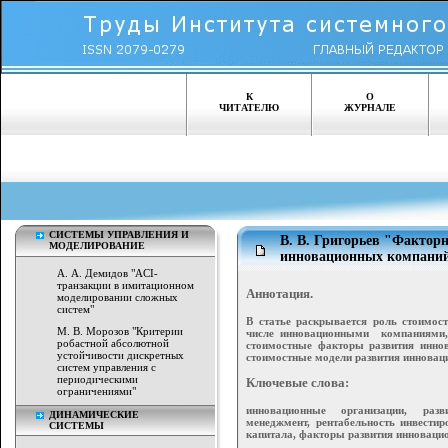
К
О
ЧИТАТЕЛЮ
ЖУРНАЛЕ
СИСТЕМЫ УПРАВЛЕНИЯ И
В. В. Григорьев "Фактор
МОДЕЛИРОВАНИЕ
инновационных компани
А. А. Демидов "ACI-
транзакции в имитационном
Аннотация.
моделировании сложных
систем"
В статье раскрывается роль стоимос
М. В. Морозов "Критерии
числе инновационными компаниями,
робастной абсолютной
стоимостные факторы развития иннов
устойчивости дискретных
стоимостные модели развития инновац
систем управления с
периодическими
Ключевые слова:
ограничениями"
инновационные организации, разв
ДИНАМИЧЕСКИЕ
менеджмент, рентабельность инвестир
СИСТЕМЫ
капитала, факторы развития инноваци