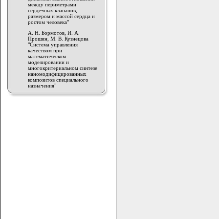
между периметрами
сердечных клапанов,
размером и массой сердца и
ростом человека"
А. Н. Бормотов, И. А.
Прошин, М. В. Кузнецова
"Система управления
качеством при
математическом
моделировании и
многокритериальном синтезе
наномодифицированных
композитов специального
назначения"