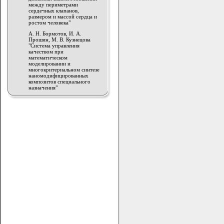
между периметрами
сердечных клапанов,
размером и массой сердца и
ростом человека"
А. Н. Бормотов, И. А.
Прошин, М. В. Кузнецова
"Система управления
качеством при
математическом
моделировании и
многокритериальном синтезе
наномодифицированных
композитов специального
назначения"