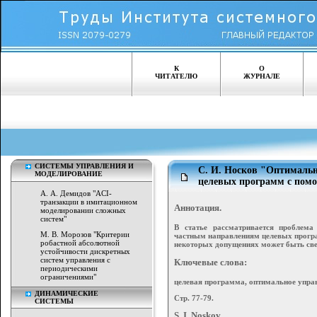
К
О
ЧИТАТЕЛЮ
ЖУРНАЛЕ
СИСТЕМЫ УПРАВЛЕНИЯ И
С. И. Носков "Оптималь
МОДЕЛИРОВАНИЕ
целевых программ с пом
А. А. Демидов "ACI-
транзакции в имитационном
Аннотация.
моделировании сложных
систем"
В статье рассматривается проблема
М. В. Морозов "Критерии
частным направлениям целевых програ
робастной абсолютной
некоторых допущениях может быть све
устойчивости дискретных
систем управления с
Ключевые слова:
периодическими
ограничениями"
целевая программа, оптимальное упра
ДИНАМИЧЕСКИЕ
Стр. 77-79.
СИСТЕМЫ
S. I. Noskov