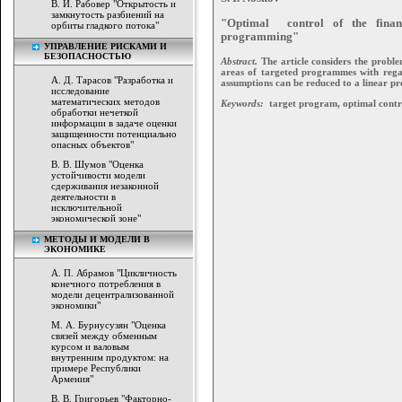
В. И. Рабовер "Открытость и
замкнутость разбиений на
"Optimal control of the finan
орбиты гладкого потока"
programming"
УПРАВЛЕНИЕ РИСКАМИ И
БЕЗОПАСНОСТЬЮ
Abstract.
The article considers the proble
areas of targeted programmes with regar
А. Д. Тарасов "Разработка и
assumptions can be reduced to a linear 
исследование
математических методов
Keywords:
target program, optimal contr
обработки нечеткой
информации в задаче оценки
защищенности потенциально
опасных объектов"
В. В. Шумов "Оценка
устойчивости модели
сдерживания незаконной
деятельности в
исключительной
экономической зоне"
МЕТОДЫ И МОДЕЛИ В
ЭКОНОМИКЕ
А. П. Абрамов "Цикличность
конечного потребления в
модели децентрализованной
экономики"
М. А. Бурнусузян "Оценка
связей между обменным
курсом и валовым
внутренним продуктом: на
примере Республики
Армения"
В. В. Григорьев "Факторно-