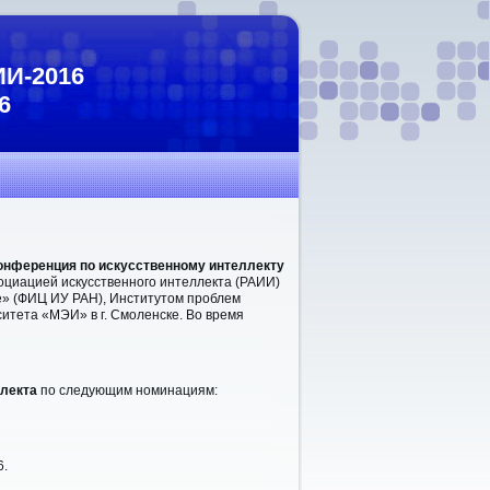
ИИ-2016
6
онференция по искусственному интеллекту
оциацией искусственного интеллекта (РАИИ)
» (
ФИЦ ИУ РАН),
Институтом проблем
итета «МЭИ» в г. Смоленске. Во время
ллекта
по следующим номинациям:
6.