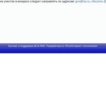
 на участие в конкурсе следует направлять по адресам:
gos@isa.ru
,
olkuznes.@
Хостинг и поддержка
ИСА РАН
. Разработано в
«РосИнтернет технологии»
.