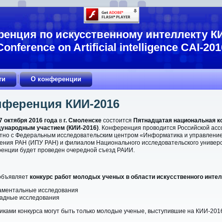
енция по искусственному интеллекту К
Conference on Artificial intelligence CAI-201
ти
О конференции
нференция КИИ-2016
 7 октября 2016 года
в
г. Смоленске
состоится
Пятнадцатая национальная к
дународным участием (КИИ-2016)
. Конференция проводится Российской асс
тно с
Федеральным исследовательским центром «Информатика и управление
ения РАН (ИПУ РАН)
и филиалом Национального исследовательского универс
енции будет проведен очередной съезд РАИИ.
объявляет
конкурс работ молодых ученых в области искусственного инте
аментальные исследования
ладные исследования
иками конкурса могут быть только молодые ученые, выступившие на КИИ-201