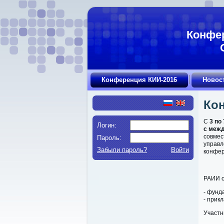
Конфер
Конференция КИИ-2016
Новос
Ко
С
3 по
Логин:
с меж
совмес
Пароль:
управл
Забыли пароль?
Войти
конфер
РАИИ 
- фунд
- прик
Участн