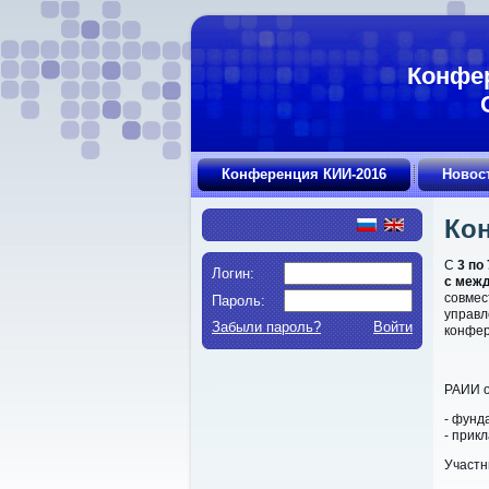
Конфер
Конференция КИИ-2016
Новос
Ко
С
3 по
Логин:
с меж
совмес
Пароль:
управл
Забыли пароль?
Войти
конфер
РАИИ 
- фунд
- прик
Участн