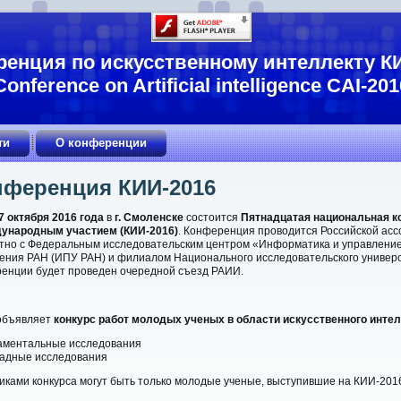
енция по искусственному интеллекту К
Conference on Artificial intelligence CAI-201
ти
О конференции
нференция КИИ-2016
 7 октября 2016 года
в
г. Смоленске
состоится
Пятнадцатая национальная к
дународным участием (КИИ-2016)
. Конференция проводится Российской асс
тно с
Федеральным исследовательским центром «Информатика и управление
ения РАН (ИПУ РАН)
и филиалом Национального исследовательского универс
енции будет проведен очередной съезд РАИИ.
объявляет
конкурс работ молодых ученых в области искусственного инте
аментальные исследования
ладные исследования
иками конкурса могут быть только молодые ученые, выступившие на КИИ-201