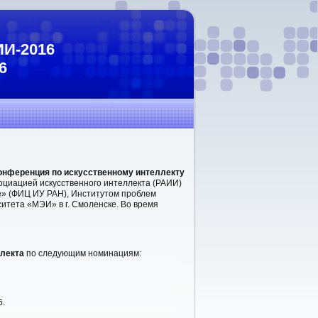
ИИ-2016
6
онференция по искусственному интеллекту
оциацией искусственного интеллекта (РАИИ)
» (
ФИЦ ИУ РАН),
Институтом проблем
итета «МЭИ» в г. Смоленске. Во время
ллекта
по следующим номинациям:
6.