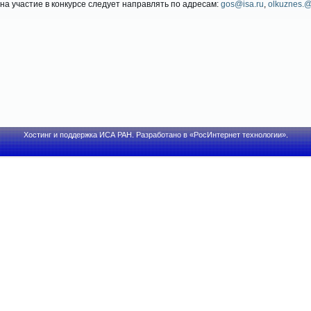
 на участие в конкурсе следует направлять по адресам:
gos@isa.ru
,
olkuznes.@
Хостинг и поддержка
ИСА РАН
. Разработано в
«РосИнтернет технологии»
.