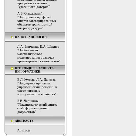
программ на основе
“удаленного доверия”
А.Б. Стиславский
"Построение профилей
защиты категорированных
объектов транспортной
инфраструктуры"
НАНОТЕХНОЛОГИИ
Л.А. Зинченко, В.А. Шахнов
"Особенности
математического
моделирования в задачах
проектирования наносистем"
ПРИКЛАДНЫЕ АСПЕКТЫ
ИНФОРМАТИКИ
Е.Л. Кулида, Л.А. Панкова
"Поддержка принятия
управленческих решений в
сфере жилищно-
коммунального хозяйства"
Б.В. Черников
"Лексикологический синтез
слабоформализуемых
документов"
ABSTRACTS
Abstracts