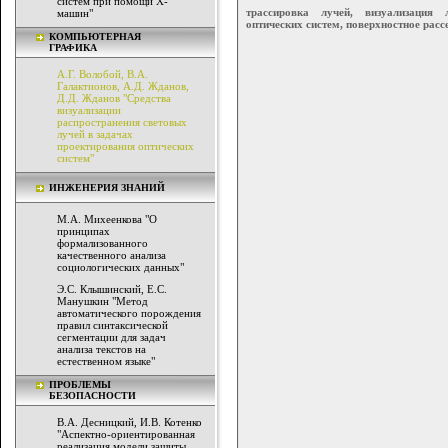
систем при помощи Х-
трассировка лучей, визуализация 
машин"
оптических систем, поверхностное расс
КОМПЬЮТЕРНАЯ
ГРАФИКА
А.Г. Волобой, В.А.
Галактионов, А.Д. Жданов,
Д.Д. Жданов "Средства
визуализации
распространения световых
лучей в задачах
проектирования оптических
систем"
ИНЖЕНЕРИЯ ЗНАНИЙ
М.А. Михеенкова "О
принципах
формализованного
качественного анализа
социологических данных"
Э.С. Клышинский, Е.С.
Манушкин "Метод
автоматического порождения
правил синтаксической
сегментации для задач
анализа текстов на
естественном языке"
ПРОБЛЕМЫ
БЕЗОПАСНОСТИ
В.А. Десницкий, И.В. Котенко
"Аспектно-ориентированная
реализация модели защиты