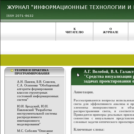
К
О
ЧИТАТЕЛЮ
ЖУРНАЛЕ
ТЕОРИЯ И ПРАКТИКА
А.Г. Волобой, В.А. Галак
ПРОГРАММИРОВАНИЯ
"Средства визуализации 
задачах проектирования 
А.Н. Павлов, Б.В. Соколов,
С.А. Осипенко "Обобщенный
алгоритм формирования
Аннотация.
классов структурных
состояний информационных
систем"
Рассматриваются вопросы использован
света для эффективного анализа и п
Ю.И. Бродский, Ю.Н.
элементы поверхностного и объе
Павловский "Разработка
распространения света, в соответ
инструментальной системы
Приводятся примеры реальных приложе
распределенного
совместно с визуальным представле
имитационного
сложные задачи оптического проектиро
моделирования"
Ключевые слова:
М.С. Соболев "Описание