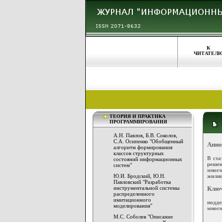
К
ЧИТАТЕЛ
ТЕОРИЯ И ПРАКТИКА
ПРОГРАММИРОВАНИЯ
А.Н. Павлов, Б.В. Соколов,
С.А. Осипенко "Обобщенный
Анно
алгоритм формирования
классов структурных
В ста
состояний информационных
реше
систем"
мног
жилищ
Ю.И. Бродский, Ю.Н.
Павловский "Разработка
инструментальной системы
Ключ
распределенного
имитационного
подд
моделирования"
много
М.С. Соболев "Описание