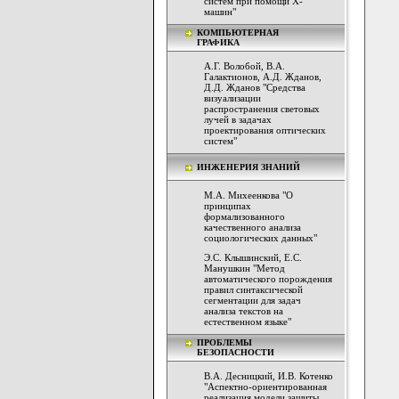
систем при помощи Х-
машин"
КОМПЬЮТЕРНАЯ
ГРАФИКА
А.Г. Волобой, В.А.
Галактионов, А.Д. Жданов,
Д.Д. Жданов "Средства
визуализации
распространения световых
лучей в задачах
проектирования оптических
систем"
ИНЖЕНЕРИЯ ЗНАНИЙ
М.А. Михеенкова "О
принципах
формализованного
качественного анализа
социологических данных"
Э.С. Клышинский, Е.С.
Манушкин "Метод
автоматического порождения
правил синтаксической
сегментации для задач
анализа текстов на
естественном языке"
ПРОБЛЕМЫ
БЕЗОПАСНОСТИ
В.А. Десницкий, И.В. Котенко
"Аспектно-ориентированная
реализация модели защиты