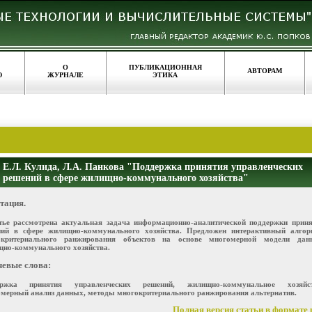
О
ПУБЛИКАЦИОННАЯ
АВТОРАМ
Ю
ЖУРНАЛЕ
ЭТИКА
Е.Л. Кулида, Л.А. Панкова "Поддержка принятия управленческих
решений в сфере жилищно-коммунального хозяйства"
тация.
тье рассмотрена актуальная задача информационно-аналитической поддержки приня
ний в сфере жилищно-коммунального хозяйства. Предложен интерактивный алгор
окритериального ранжирования объектов на основе многомерной модели дан
но-коммунального хозяйства.
евые слова:
ержка принятия управленческих решений, жилищно-коммунальное хозяйст
мерный анализ данных, методы многокритериального ранжирования альтернатив.
Полная версия статьи в формате p