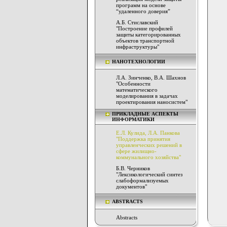
программ на основе
“удаленного доверия”
А.Б. Стиславский
"Построение профилей
защиты категорированных
объектов транспортной
инфраструктуры"
НАНОТЕХНОЛОГИИ
Л.А. Зинченко, В.А. Шахнов
"Особенности
математического
моделирования в задачах
проектирования наносистем"
ПРИКЛАДНЫЕ АСПЕКТЫ
ИНФОРМАТИКИ
Е.Л. Кулида, Л.А. Панкова
"Поддержка принятия
управленческих решений в
сфере жилищно-
коммунального хозяйства"
Б.В. Черников
"Лексикологический синтез
слабоформализуемых
документов"
ABSTRACTS
Abstracts