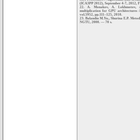
(ICA3PP 2012), September 4-7, 2012, F
22. A. Monakov, A. Lokhmotov, A. 
multiplication for GPU architectures
vol.5952, pp.111–125, 2010.
23. Balandin M.Yu., Shurina E.P. Meto
NGTU, 2000. — 70 s.