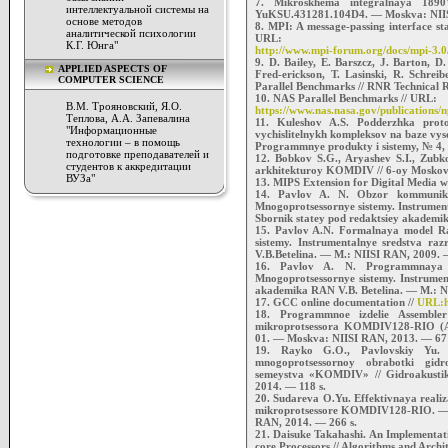
7. Mikroskhema integralnaya 189
интеллектуальной системы на
YuKSU.431281.104D4. — Moskva: NIIS
основе методов
8. MPI: A message-passing interface st
аналитической психологии
URL:
К.Г. Юнга"
http://www.mpi-forum.org/docs/mpi-3.0
9. D. Bailey, E. Barszcz, J. Barton, D
APPLIED ASPECTS OF
Fred-erickson, T. Lasinski, R. Schre
COMPUTER SCIENCE
Parallel Benchmarks // RNR Technical
10. NAS Parallel Benchmarks // URL:
В.М. Трояновский, Я.О.
https://www.nas.nasa.gov/publications/
Теплова, А.А. Запевалина
11. Kuleshov A.S. Podderzhka pro
"Информационные
vychislitelnykh kompleksov na baze vy
технологии – в помощь
Programmnye produkty i sistemy, № 4, 2
подготовке преподавателей и
12. Bobkov S.G., Aryashev S.I., Zubko
студентов к аккредитации
arkhitekturoy KOMDIV // 6-oy Moskov
ВУЗа"
13. MIPS Extension for Digital Media w
14. Pavlov A. N. Obzor kommunikats
Mnogoprotsessornye sistemy. Instrument
Sbornik statey pod redaktsiey akademi
15. Pavlov A.N. Formalnaya model Rap
sistemy. Instrumentalnye sredstva r
V.B.Betelina. — M.: NIISI RAN, 2009. 
16. Pavlov A. N. Programmnaya po
Mnogoprotsessornye sistemy. Instrumen
akademika RAN V.B. Betelina. — M.: N
17. GCC online documentation //
URL:ht
18. Programmnoe izdelie Assembler
mikroprotsessora KOMDIV128-RIO (A
01. — Moskva: NIISI RAN, 2013. — 67 
19. Rayko G.O., Pavlovskiy Yu. 
mnogoprotsessornoy obrabotki gidro
semeystva «KOMDIV» // Gidroakusti
2014. — 118 s.
20. Sudareva O.Yu. Effektivnaya realiz
mikroprotsessore KOMDIV128-RIO. —
RAN, 2014. — 266 s.
21. Daisuke Takahashi. An Implementati
core Processors // Algorithms and Archi