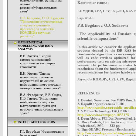
математических функций на
Ключевые слова:
основе
разряднопараллельных
КОМДИВ, CP2, CPV, RapidIO, NAS P
схем"
Стр. 45-65.
П.Б. Богданов, О.Ю. Сударева
"Применение отечественных
специализированных
P.B. Bogdanov, O.J. Sudareva
процессоров семейства
КОМДИВ в научных
"The applicability of Russian 
расчётах"
scientific computations"
MATHEMATICAL
MODELLING AND DATA
In this article we consider the applic
ANALYSIS
products devised by the ISR RAS for
Benchmarks algorithms as an example. 
В.Н. Костюк "Теория
well as code versions optimized f
самоорганизованной
performance tests on existing micropr
критичности как теория
version. The performance estimates 
сложности"
conclusions about the fundamental appli
recommendations for further hardware 
В.Н. Костин "Оценка
потенциала опасности
Keywords:
KOMDIV, CP2, CPV, RapidI
нарушителей на основе
информационного метода и
метода главных компонент"
REFERENCES
В.А. Федоренко, Е.В. Сидак,
П.В. Гиверц "Бинаризация
1. Dominic Sweetman. See MIPS Run, 2
изображений следов на
2. RapidIO Specifications // URL:
выстреленных пулях для
http://www.rapidio.org/rapidio-specifica
подсчета числа совпадающих
3. VMEbus Technology FAQ // URL:
трасс"
http://www.vita.com/page-1855175
4. Doug Abbott. PCI Bus Demystified, 
INTELLIGENT SYSTEMS
5. Ravi Budruk, Don Anderson, Tom S
Professional,1999. — 832 pp.
6. TigerSHARC Processor Benchmarks 
Г.Г. Воробьев "Формирование
http://www.analog.com/ru/design-cente
базы знаний