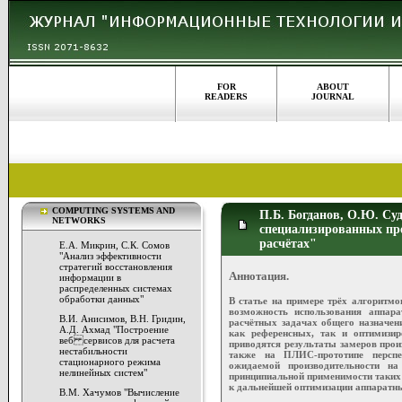
FOR
ABOUT
READERS
JOURNAL
COMPUTING SYSTEMS AND
П.Б. Богданов, О.Ю. Су
NETWORKS
специализированных пр
расчётах"
Е.А. Микрин, С.К. Сомов
"Анализ эффективности
стратегий восстановления
Аннотация.
информации в
распределенных системах
обработки данных"
В статье на примере трёх алгоритмо
возможность использования апп
В.И. Анисимов, В.Н. Гридин,
расчётных задачах общего назначе
А.Д. Ахмад "Построение
как референсных, так и оптимиз
веб сервисов для расчета
приводятся результаты замеров про
нестабильности
также на ПЛИС-прототипе перспе
стационарного режима
ожидаемой производительности н
нелинейных систем"
принципиальной применимости таких
к дальнейшей оптимизации аппаратн
В.М. Хачумов "Вычисление