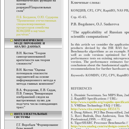
математических функций на
Ключевые слова:
основе
разряднопараллельных
КОМДИВ, CP2, CPV, RapidIO, NAS PB,
схем"
Стр. 45-65.
П.Б. Богданов, О.Ю. Сударева
"Применение отечественных
специализированных
P.B. Bogdanov, O.J. Sudareva
процессоров семейства
КОМДИВ в научных
"The applicability of Russian s
расчётах"
scientific computations"
МАТЕМАТИЧЕСКОЕ
МОДЕЛИРОВАНИЕ И
In this article we consider the applicat
АНАЛИЗ ДАННЫХ
products devised by the ISR RAS for 
Benchmarks algorithms as an example. Fo
В.Н. Костюк "Теория
well as code versions optimized for
самоорганизованной
performance tests on existing microproc
критичности как теория
version. The performance estimates fo
сложности"
conclusions about the fundamental applica
recommendations for further hardware op
В.Н. Костин "Оценка
потенциала опасности
Keywords:
KOMDIV, CP2, CPV, RapidIO,
нарушителей на основе
информационного метода и
метода главных компонент"
REFERENCES
В.А. Федоренко, Е.В. Сидак,
П.В. Гиверц "Бинаризация
1. Dominic Sweetman. See MIPS Run, 2nd
изображений следов на
2. RapidIO Specifications // URL:
выстреленных пулях для
http://www.rapidio.org/rapidio-specificati
подсчета числа совпадающих
3. VMEbus Technology FAQ // URL:
трасс"
http://www.vita.com/page-1855175
4. Doug Abbott. PCI Bus Demystified, 2n
ИНТЕЛЛЕКТУАЛЬНЫЕ
5. Ravi Budruk, Don Anderson, Tom Sha
СИСТЕМЫ
Professional,1999. — 832 pp.
6. TigerSHARC Processor Benchmarks //
Г.Г. Воробьев "Формирование
http://www.analog.com/ru/design-center/
базы знаний