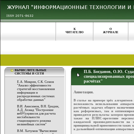
К
О
ЧИТАТЕЛЮ
ЖУРНАЛЕ
ВЫЧИСЛИТЕЛЬНЫЕ
П.Б. Богданов, О.Ю. Суд
СИСТЕМЫ И СЕТИ
специализированных про
расчётах"
Е.А. Микрин, С.К. Сомов
"Анализ эффективности
стратегий восстановления
Аннотация.
информации в
распределенных системах
обработки данных"
В статье на примере трёх алгоритмов 
возможность использования аппа
В.И. Анисимов, В.Н. Гридин,
расчётных задачах общего назначени
А.Д. Ахмад "Построение
как референсных, так и оптимизи
веб сервисов для расчета
приводятся результаты замеров произ
нестабильности
также на ПЛИС-прототипе перспект
стационарного режима
ожидаемой производительности на 
нелинейных систем"
принципиальной применимости таких к
к дальнейшей оптимизации аппаратных
В.М. Хачумов "Вычисление