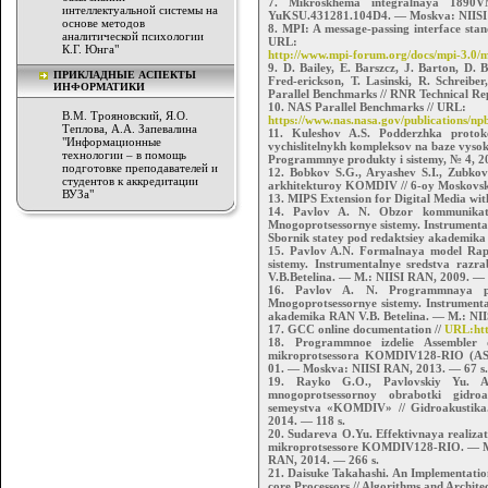
7. Mikroskhema integralnaya 1890
интеллектуальной системы на
YuKSU.431281.104D4. — Moskva: NIISI 
основе методов
8. MPI: A message-passing interface stan
аналитической психологии
URL:
К.Г. Юнга"
http://www.mpi-forum.org/docs/mpi-3.0/m
9. D. Bailey, E. Barszcz, J. Barton, D.
ПРИКЛАДНЫЕ АСПЕКТЫ
Fred-erickson, T. Lasinski, R. Schrei
ИНФОРМАТИКИ
Parallel Benchmarks // RNR Technical R
10. NAS Parallel Benchmarks // URL:
В.М. Трояновский, Я.О.
https://www.nas.nasa.gov/publications/np
Теплова, А.А. Запевалина
11. Kuleshov A.S. Podderzhka proto
"Информационные
vychislitelnykh kompleksov na baze vyso
технологии – в помощь
Programmnye produkty i sistemy, № 4, 201
подготовке преподавателей и
12. Bobkov S.G., Aryashev S.I., Zubkovs
студентов к аккредитации
arkhitekturoy KOMDIV // 6-oy Moskovsk
ВУЗа"
13. MIPS Extension for Digital Media wit
14. Pavlov A. N. Obzor kommunikatsi
Mnogoprotsessornye sistemy. Instrumenta
Sbornik statey pod redaktsiey akademika
15. Pavlov A.N. Formalnaya model Rapid
sistemy. Instrumentalnye sredstva raz
V.B.Betelina. — M.: NIISI RAN, 2009. — 
16. Pavlov A. N. Programmnaya pod
Mnogoprotsessornye sistemy. Instrumenta
akademika RAN V.B. Betelina. — M.: NII
17. GCC online documentation //
URL:http
18. Programmnoe izdelie Assembler d
mikroprotsessora KOMDIV128-RIO (AS
01. — Moskva: NIISI RAN, 2013. — 67 s.
19. Rayko G.O., Pavlovskiy Yu. A.
mnogoprotsessornoy obrabotki gidroak
semeystva «KOMDIV» // Gidroakustika
2014. — 118 s.
20. Sudareva O.Yu. Effektivnaya realiza
mikroprotsessore KOMDIV128-RIO. — M
RAN, 2014. — 266 s.
21. Daisuke Takahashi. An Implementation
core Processors // Algorithms and Archite