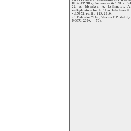
(ICA3PP 2012), September 4-7, 2012, Fuk
22. A. Monakov, A. Lokhmotov, A. A
multiplication for GPU architectures /
vol.5952, pp.111–125, 2010.
23. Balandin M.Yu., Shurina E.P. Metody
NGTU, 2000. — 70 s.