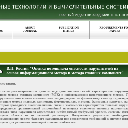
ABOUT
PUBLICATION
REQUIREMENTS F
RS
JOURNAL
ETHICS
PAPERS
В.Н. Костин "Оценка потенциала опасности нарушителей на
основе информационного метода и метода главных компонент"
ннотация.
 статье рассматриваются один из подходов анализа связей характеристик нарушит
снове метода главных компонент (МГК) и информационно-вероятностного метода. 
арушители описывались множеством неоднородных по физическому смыслу характери
омощью метода главных компонент, формировалась матрица факторных нагрузок, на
оторой проводился анализ величины связи и значимости характеристик типовых наруш
пределялся сравнительный энтропийный потенциал опасности типовых нарушител
аждого типа нарушителя определялся необходимый требуемый уровень системы физ
ащиты объекта от их целевой реализации. Полученные результаты необходи
ормирования модели базового нарушителя при определении требований к системе физ
ащиты для различных категорий опасности объектов.