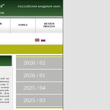
OR
REVIEW
TOPICS
PROCESS
2026 / 02
2026 / 01
елей на
Типовые
стик. С
2025 / 04
 основе
ителей.
ей. Для
ической
2025 / 03
мы для
ической