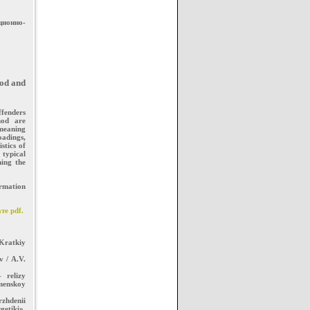
ионно-
hod and
ffenders
hod are
meaning
oadings,
stics of
 typical
ning the
ormation
те pdf.
 Kratkiy
v / A.V.
 relizy
umenskoy
zhdenii
getiki»,