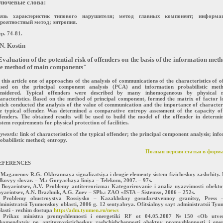
лючевые слова:
вязь характеристик типового нарушителя; метод главных компонент; информац
ероятностный метод; энтропия.
р. 74-81.
.N. Kostin
Evaluation of the potential risk of offenders on the basis of the information met
he method of main components"
 this article one of approaches of the analysis of communications of the characteristics of o
ased on the principal component analysis (PCA) and information probabilistic met
onsidered. Typical offenders were described by many inhomogeneous by physical 
aracteristics. Based on the method of principal component, formed the matrix of factor l
ich conducted the analysis of the value of communication and the importance of characteri
e typical offender. Was determined a comparative entropy assessment of the capacity of
fenders. The obtained results will be used to build the model of the offender in determi
stem requirements for physical protection of facilities.
ywords:
link of characteristics of the typical offender; the principal component analysis; inf
obabilistic method; entropy.
Полная версия статьи в форма
EFERENCES
 Magauenov R.G. Okhrannaya signalizatsiya i drugie elementy sistem fizicheskoy zashchity.
lkovyy slovar. – M.: Goryachaya liniya – Telekom, 2007. – 97s.
 Boyarintsev, A.V. Problemy antiterrorizma: Kategorirovanie i analiz uyazvimosti obekto
yarintsev, A.N. Brazhnik, A.G. Zuev – SPb.: ZAO «ISTA – Sistems», 2006 – 252s.
. Problemy obustroystva Rossiysko – Kazakhskoy gosudarstvennoy granitsy, Press –
ministratsii Tyumenskoy oblasti, 2006 g. 12 sentyabrya. Ofitsialnyy sayt administratsii Ty
lasti - rezhim dostupa
http://adm.tyumen.ru/news
. Prikaz ministra promyshlennosti i energetiki RF ot 04.05.2007 №150 «Ob utver
komendatsiy po antiterroristicheskoy zashchishchennosti obektov promyshlennosti i ener