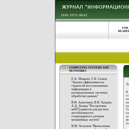
FOR
READE
COMPUTING SYSTEMS AND
NETWORKS
Е.А. Микрин, С.К. Сомов
"Анализ эффективности
А
стратегий восстановления
информации в
В
распределенных системах
о
обработки данных"
н
п
В.И. Анисимов, В.Н. Гридин,
к
А.Д. Ахмад "Построение
О
веб сервисов для расчета
к
нестабильности
з
стационарного режима
ф
нелинейных систем"
з
В.М. Хачумов "Вычисление