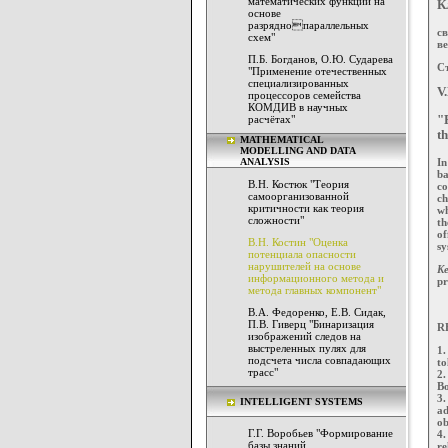
математических функций на
К
основе
разряднопараллельных
с
схем"
в
П.Б. Богданов, О.Ю. Сударева
Ст
"Применение отечественных
специализированных
V
процессоров семейства
КОМДИВ в научных
расчётах"
"
t
MATHEMATICAL
MODELLING AND DATA
ANALYSIS
In
b
В.Н. Костюк "Теория
c
самоорганизованной
ch
критичности как теория
wh
сложности"
th
of
В.Н. Костин "Оценка
sy
потенциала опасности
нарушителей на основе
Ke
информационного метода и
pr
метода главных компонент"
В.А. Федоренко, Е.В. Сидак,
П.В. Гиверц "Бинаризация
R
изображений следов на
выстреленных пулях для
1.
подсчета числа совпадающих
to
трасс"
2.
Bo
3
INTELLIGENT SYSTEMS
ad
ob
Г.Г. Воробьев "Формирование
4
базы знаний
re