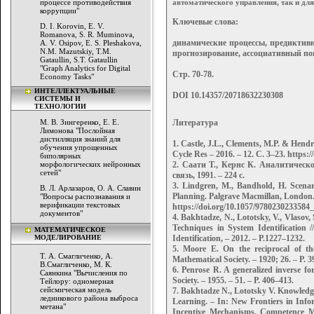
процессе противодействия
автоматического управления, так и дл
коррупции"
Ключевые слова:
D. I. Korovin, E. V.
Romanova, S. R. Muminova,
динамические процессы, предиктивн
A. V. Osipov, E. S. Pleshakova,
N.M. Mazutskiy, T.M.
прогнозирование, ассоциативный по
Gataullin, S.T. Gataullin
"Graph Analytics for Digital
Стр. 70-78.
Economy Tasks"
ИНТЕЛЛЕКТУАЛЬНЫЕ
DOI 10.14357/20718632230308
СИСТЕМЫ И
ТЕХНОЛОГИИ
М. В. Зингеренко, Е. Е.
Литература
Лимонова "Послойная
дистилляция знаний для
1. Castle, J.L., Clements, M.P. & Hendr
обучения упрощенных
Cycle Res – 2016. – 12. С. 3–23. https:
биполярных
морфологических нейронных
2. Саати Т., Кернс К. Аналитическ
сетей"
связь, 1991. – 224 с.
3. Lindgren, M., Bandhold, H. Scenar
В. Л. Арлазаров, О. А. Славин
Planning. Palgrave Macmillan, London.
"Вопросы распознавания и
верификации текстовых
https://doi.org/10.1057/9780230233584
документов"
4. Bakhtadze, N., Lototsky, V., Vlasov,
Techniques in System Identification
МАТЕМАТИЧЕСКОЕ
МОДЕЛИРОВАНИЕ
Identification, – 2012. – P.1227–1232.
5. Moore E. On the reciprocal of the
Т. А. Смагличенко, А.
Mathematical Society. – 1920; 26. – P. 
В.Смагличенко, М. К.
6. Penrose R. A generalized inverse fo
Саянкина "Вычисления по
Society. – 1955. – 51. – P. 406–413.
Тейлору: одномерная
сейсмическая модель
7. Bakhtadze N., Lototsky V. Knowledg
ледникового района выброса
Learning. – In: New Frontiers in Inf
метана"
Incentive Mechanisms, Competence M