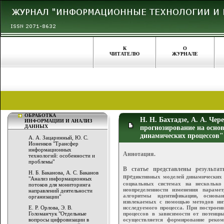
К
О
ЧИТАТЕЛЮ
ЖУРНАЛЕ
ОБРАБОТКА
Н. Н. Бахтадзе, А. А. Че
ИНФОРМАЦИИ И АНАЛИЗ
ДАННЫХ
прогнозирование на осно
динамических процессов"
А. А. Зацаринный, Ю. С.
Ионенков "Трансфер
информационных
Аннотация.
технологий: особенности и
проблемы"
В статье представлены результа
Н. Б. Баканова, А. С. Баканов
пре
диктивных моделей динамических 
"Анализ информационных
социальных системах на несколько
потоков для мониторинга
неопределенности изменения параме
направлений деятельности
алгоритмы идентификации, основа
организации"
извлекаемых с помощью методов инт
Е. Р. Орлова, Э. В.
исследуемого процесса. При построен
Голоманчук "Отдельные
процессов в зависимости от потенци
вопросы цифровизации в
осуществляется формирование реко