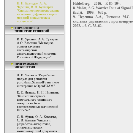
Н. Н. Бахтадзе, А. А.
Heidelberg. – 2016. – P. 85–104.
Черешко, В. Н. Кушнарев
8. Mallat, S.G. Wavelet Tour of Signal
"Сценарное прогнозирование
(Ed.)). – 1999. – 635 p.
на основе цифровых смарт-
9. Черешко А.А., Титкина М.С. 
моделей динамических
процессов"
системах управления с прогнозиру
2022. – 6. С. 58–62.
УПРАВЛЕНИЕ И
ПРИНЯТИЕ РЕШЕНИЙ
И. В. Урюпин, А.А. Сухарев,
А.О. Власенко "Методика
оценки качества
пассажирской
авиатранспортной системы
Российской Федерации"
ПРОГРАММНАЯ
ИНЖЕНЕРИЯ
Д. И. Читалов "Разработка
модуля для решателя
poroPlasticStressedFoam и его
интеграция в OpenFOAM"
Е. Е. Ивашко, Н. Н. Никитина
"Концепция сервиса
виртуального скрининга
лекарств на базе
распределенных вычислений
HiTViSc"
С. В. Жуков, О. А. Ковалева,
С. В. Ковалев "Анализ и
разработка алгоритмов,
оптимизирующих
компоновку html документа