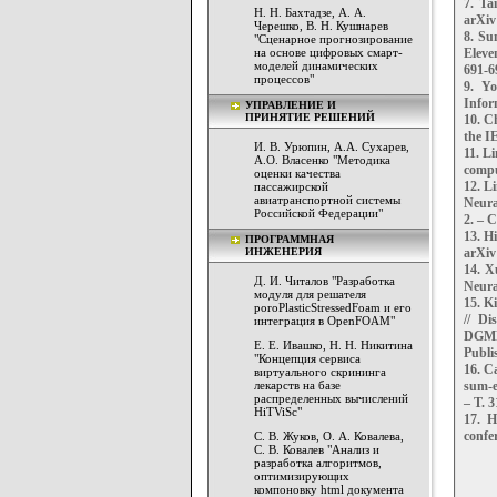
7. Ta
Н. Н. Бахтадзе, А. А.
arXiv
Черешко, В. Н. Кушнарев
8. Su
"Сценарное прогнозирование
на основе цифровых смарт-
Eleve
моделей динамических
691-6
процессов"
9. Yo
Infor
УПРАВЛЕНИЕ И
ПРИНЯТИЕ РЕШЕНИЙ
10. Ch
the I
И. В. Урюпин, А.А. Сухарев,
11. L
А.О. Власенко "Методика
comput
оценки качества
12. L
пассажирской
авиатранспортной системы
Neura
Российской Федерации"
2. – С
13. H
ПРОГРАММНАЯ
ИНЖЕНЕРИЯ
arXiv
14. X
Д. И. Читалов "Разработка
Neura
модуля для решателя
15. K
poroPlasticStressedFoam и его
// Di
интеграция в OpenFOAM"
DGMM 
Е. Е. Ивашко, Н. Н. Никитина
Publi
"Концепция сервиса
16. Ca
виртуального скрининга
лекарств на базе
sum-e
распределенных вычислений
– Т. 3
HiTViSc"
17. H
confe
С. В. Жуков, О. А. Ковалева,
С. В. Ковалев "Анализ и
разработка алгоритмов,
оптимизирующих
компоновку html документа