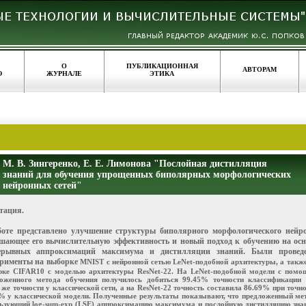
О
ПУБЛИКАЦИОННАЯ
АВТОРАМ
Ю
ЖУРНАЛЕ
ЭТИКА
М. В. Зингеренко, Е. Е. Лимонова "Послойная дистилляция
знаний для обучения упрощенных биполярных морфологических
нейронных сетей"
тация.
боте представлено улучшение структуры биполярного морфологического нейро
шающее его вычислительную эффективность и новый подход к обучению на осн
ерывных аппроксимаций максимума и дистилляции знаний. Были провед
ерименты на выборке
MNIST с нейронной сетью LeNet-подобной архитектуры, а такж
ке CIFAR10 с моделью архитектуры ResNet-22. На LeNet-подобной модели с помо
оженного метода обучения получилось добиться 99.45% точности классификации 
 же точности у классической сети, а на ResNet-22 точность составила 86.69% при точн
% у классической модели. Полученные результаты показывают, что предложенный ме
ьзующий log-sum-exp (LSE) аппроксимацию максимума и послойную дистилляцию зна