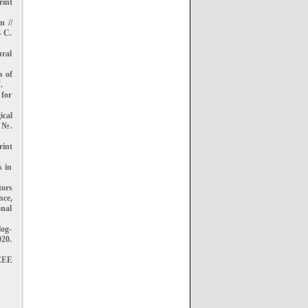
rint
n //
– С.
ral
s of
.
 for
ical
 №.
rint
s in
tors
nce,
onal
log-
020.
IEEE