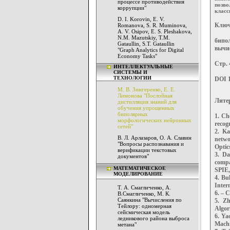
процессе противодействия
позв
коррупции"
класс
D. I. Korovin, E. V.
Ключ
Romanova, S. R. Muminova,
A. V. Osipov, E. S. Pleshakova,
N.M. Mazutskiy, T.M.
бипо
Gataullin, S.T. Gataullin
вычи
"Graph Analytics for Digital
Economy Tasks"
Стр. 
ИНТЕЛЛЕКТУАЛЬНЫЕ
СИСТЕМЫ И
ТЕХНОЛОГИИ
DOI 1
М. В. Зингеренко, Е. Е.
Лимонова "Послойная
Лите
дистилляция знаний для
обучения упрощенных
биполярных
1. Ch
морфологических нейронных
recog
сетей"
2. Ka
В. Л. Арлазаров, О. А. Славин
netwo
"Вопросы распознавания и
Optics
верификации текстовых
3. Da
документов"
compa
МАТЕМАТИЧЕСКОЕ
SPIE, 
МОДЕЛИРОВАНИЕ
4. Bu
Inter
Т. А. Смагличенко, А.
6. – С
В.Смагличенко, М. К.
Саянкина "Вычисления по
5. Zh
Тейлору: одномерная
Algori
сейсмическая модель
6. Ya
ледникового района выброса
Machi
метана"