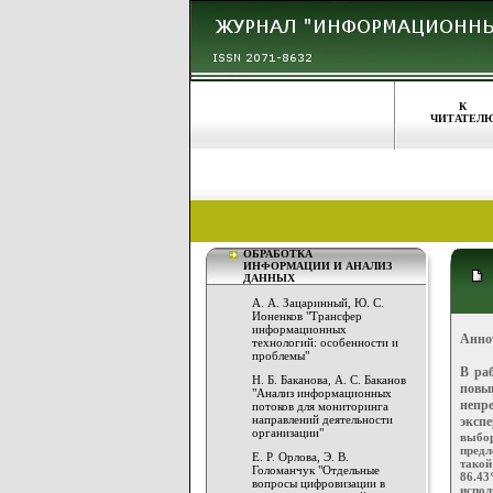
К
ЧИТАТЕЛ
ОБРАБОТКА
ИНФОРМАЦИИ И АНАЛИЗ
ДАННЫХ
А. А. Зацаринный, Ю. С.
Ионенков "Трансфер
информационных
Анно
технологий: особенности и
проблемы"
В ра
Н. Б. Баканова, А. С. Баканов
повы
"Анализ информационных
непр
потоков для мониторинга
направлений деятельности
эксп
организации"
выбор
предл
Е. Р. Орлова, Э. В.
такой
Голоманчук "Отдельные
86.43
вопросы цифровизации в
испол