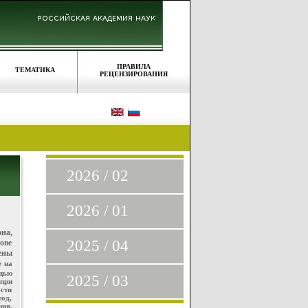
ПРАВИЛА
ТЕМАТИКА
РЕЦЕНЗИРОВАНИЯ
2026 / 02
2026 / 01
на,
2025 / 04
ове
ены
е на
щью
2025 / 03
при
ости
тод,
ния,