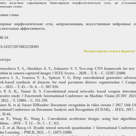
оляет получить упрощенную биполярную морфологическую сеть, не уступаю
ическим сетям.
евые слова:
лярные морфологические сети, аппроксимации, искусственные нейронные се
слительная эффективность.
46-54.
0.14357/20718632230305
Полная версия статьи в формате 
ратура
ernyshova Y. S., Sheshkus A. V., Arlazarov V. V. Two-step CNN framework for text 
nition in camera-captured images // IEEE Access. – 2020. – Т. 8. – С. 32587-32600.
naeva I. A., Ivanova Y. A., Spitsyn V. G. Deep convolutional generative adversa
rk-based synthesis of datasets for road pavement distress segmentation // Comp
. – 2021. – Т. 45. – №. 6. – С. 907-916.
s P. A. K., Tomar D. S. Convolutional neural networks based weapon detection
rative study // Fourteenth International Conference on Machine Vision (ICMV 2021
2022. – Т. 12084. – С. 351-359.
latov K. et al. Smart IDReader: Document recognition in video stream // 2017 14th 
national Conference on Document Analysis and Recognition (ICDAR). – IEEE, 2017. 
. 39-44.
ao Y., Wang D., Wang L. Convolution accelerator designs using fast algorithms
thms. – 2019. – Т. 12. – №. 5. – С. 112.
o Z. et al. Hawq-v3: Dyadic neural network quantization // International Conferenc
ne Learning. – PMLR, 2021. – С. 11875-11886.