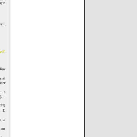
щую
ти,
pdf.
line
rial
uter
: a
). –
IAPR
– Т.
 //
e on