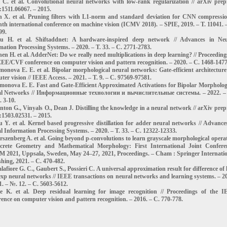
i C. et al. Convolutional neural networks with low-rank regularization // arXiv prep
:1511.06067. – 2015.
n X. et al. Pruning filters with L1-norm and standard deviation for CNN compressio
nth international conference on machine vision (ICMV 2018). – SPIE, 2019. – Т. 11041. 
99.
u H. et al. Shiftaddnet: A hardware-inspired deep network // Advances in Neu
mation Processing Systems. – 2020. – Т. 33. – С. 2771-2783.
en H. et al. AdderNet: Do we really need multiplications in deep learning? // Proceeding
EEE/CVF conference on computer vision and pattern recognition. – 2020. – С. 1468-1477
imonova E. E. et al. Bipolar morphological neural networks: Gate-efficient architecture
er vision // IEEE Access. – 2021. – Т. 9. – С. 97569-97581.
imonova E. E. Fast and Gate-Efficient Approximated Activations for Bipolar Morpholog
l Networks // Информационные технологии и вычислительные системы. – 2022. –
. 3-10.
inton G., Vinyals O., Dean J. Distilling the knowledge in a neural network // arXiv prep
:1503.02531. – 2015.
u Y. et al. Kernel based progressive distillation for adder neural networks // Advance
l Information Processing Systems. – 2020. – Т. 33. – С. 12322-12333.
irszenberg A. et al. Going beyond p-convolutions to learn grayscale morphological opera
screte Geometry and Mathematical Morphology: First International Joint Confere
2021, Uppsala, Sweden, May 24–27, 2021, Proceedings. – Cham : Springer Internati
shing, 2021. – С. 470-482.
lafiore G. C., Gaubert S., Possieri C. A universal approximation result for difference of 
xp neural networks // IEEE transactions on neural networks and learning systems. – 2
1. – №. 12. – С. 5603-5612.
e K. et al. Deep residual learning for image recognition // Proceedings of the 
rence on computer vision and pattern recognition. – 2016. – С. 770-778.