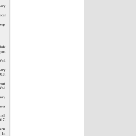
nary
ical
Deep
dule
gent
Vol.
nary
018.
rent
Vol.
nary
cer
all
017.
ween
g In