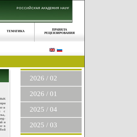
ПРАВИЛА
ТЕМАТИКА
РЕЦЕНЗИРОВАНИЯ
2026 / 02
2026 / 01
ных
при
нт в
2025 / 04
и с
ва,
ng-
ий и
2025 / 03
ые в
бой