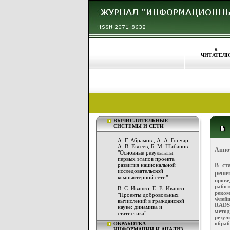
К
ЧИТАТЕЛ
ВЫЧИСЛИТЕЛЬНЫЕ
СИСТЕМЫ И СЕТИ
А. Г. Абрамов , А. А. Гончар,
А. В. Евсеев, Б. М. Шабанов
Анно
"Основные результаты
первых этапов проекта
развития национальной
В ст
исследовательской
реше
компьютерной сети"
прове
рабо
В. С. Ивашко, Е. Е. Ивашко
реко
"Проекты добровольных
Флейш
вычислений в гражданской
RADS.
науке: динамика и
метод
статистика"
резул
обраб
ОБРАБОТКА
ИНФОРМАЦИИ И АНАЛИЗ