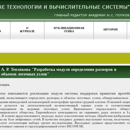
О
ПУБЛИКАЦИОННАЯ
АВТОРАМ
Ю
ЖУРНАЛЕ
ЭТИКА
А. Р. Теплякова "Разработка модуля определения размеров и
объемов легочных узлов"
тация.
атье описывается реализация модуля системы поддержки принятия врачеб
ний, позволяющего определять размеры и объемы легочных узлов, обнаруживаемых 
дении низкодозной компьютерной томографии органов грудной клетки. Основной акце
те делается на автоматической количественной оценке узлов в соответстви
мендациями по ведению легочных узлов Британского торакального общест
неровского общества, Европейского консорциума по скринингу рака легкого и Lu
 В основе представленного подхода лежат классические методы обработки изображен
ы на базе нейронных сетей. В качестве входных данных выступают маски, получаем
ьтате сегментации набора срезов исследования. Выходные данные представляют со
отанные снимки и структурированный отчет DICOM SR.