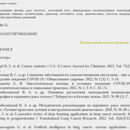
вые слова:
ютерное зрение, рак легкого, легочный узел, низкодозная компьютерная томограф
инские снимки, волюметрия, диаметр легочного узла, диагностика, система подде
тия врачебных решений.
46-55.
0.14357/20718632240105
Полная версия статьи в формате 
 EWDLP
ратура
gel R. L. et al. Cancer statistics // CA: A Cancer Journal for Clinicians. 2023. Vol. 73(1)
.
илиди И. С. и др. Снижение заболеваемости злокачественными опухолями – еще о
дствие эпидемии СОVID-19 // Общественное здоровье. 2022. № 2 (1). С. 5–14.
адеева Е. В. Онкологическая помощь в условиях пандемии COVID-19
логическая наука и социальная практика. 2021. № 1. Т. 9. С. 61–73.
омболевский В. А. и др. Основные достижения низкодозной компьютер
рафии в скрининге рака легкого // Туберкулез и болезни легких. 2021. № 99 (1). С.
мболевский В. А. и др. Методические рекомендации по скринингу рака легкого
 «Лучшие практики лучевой и инструментальной диагностики». 2020. № 56. 60 с.
e J. et al. A narrative review of deep learning applications in lung cancer research: 
ning to prognostication // Translational Lung Cancer Research. 2022. Vol. 11(6).P.1
assagnon G. et al. Artificial intelligence in lung cancer: current applications