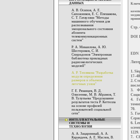
ДАННЫХ
Ключе
А. В. Осипов, А. Е.
компь
Сапожников, Е. С. Плешакова,
медиц
С. Т. Гатауллин "Методы
приня
машинного обучения для
распознавания
Стр. 
эмоционального состояния
абонента
телекоммуникационных
DOI 1
систем"
Р. А. Микаилова, А. Ю.
Шестериков, С. И.
EDN
Спиридонов "Электронная
библиотека прикладных
Лите
радиоэкологических
моделей"
1. Sie
А. Р. Теплякова "Разработка
17–48
модуля определения
размеров и объемов
2. Ст
легочных узлов"
после
3. Ф
Г. Е. Рязанцев, В. Д.
Олисеенко, М. В. Абрамов, Т.
Социо
В. Тулупьева "Предсказание
4. Г
результатов теста Р. Кеттелла
томог
на основе профилей
70.
пользователей социальной
сети"
5. Го
Серия
ИНТЕЛЛЕКТУАЛЬНЫЕ
6. Le
СИСТЕМЫ И
ТЕХНОЛОГИИ
scree
1229.
А. А. Зацаринный, А. А.
7. Ch
Карандеев, А. Е. Маслов, В.