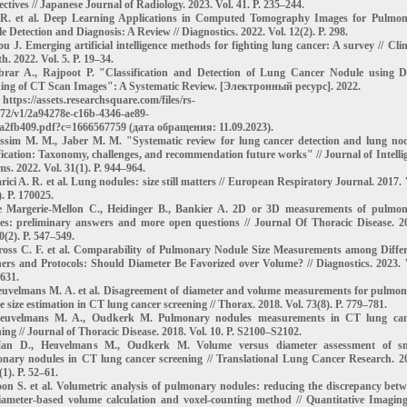
ctives // Japanese Journal of Radiology. 2023. Vol. 41. P. 235–244.
 R. et al. Deep Learning Applications in Computed Tomography Images for Pulmo
 Detection and Diagnosis: A Review // Diagnostics. 2022. Vol. 12(2). P. 298.
u J. Emerging artificial intelligence methods for fighting lung cancer: A survey // Clin
h. 2022. Vol. 5. P. 19–34.
brar A., Rajpoot P. "Classification and Detection of Lung Cancer Nodule using 
ing of CT Scan Images": A Systematic Review. [Электронный ресурс]. 2022.
https://assets.researchsquare.com/files/rs-
72/v1/2a94278e-c16b-4346-ae89-
a2fb409.pdf?c=1666567759 (дата обращения: 11.09.2023).
assim M. M., Jaber M. M. "Systematic review for lung cancer detection and lung no
ification: Taxonomy, challenges, and recommendation future works" // Journal of Intelli
s. 2022. Vol. 31(1). P. 944–964.
rici A. R. et al. Lung nodules: size still matters // European Respiratory Journal. 2017. 
. P. 170025.
e Margerie-Mellon C., Heidinger B., Bankier A. 2D or 3D measurements of pulmo
es: preliminary answers and more open questions // Journal Of Thoracic Disease. 2
0(2). P. 547–549.
ross C. F. et al. Comparability of Pulmonary Nodule Size Measurements among Diffe
ers and Protocols: Should Diameter Be Favorized over Volume? // Diagnostics. 2023. 
 631.
euvelmans M. A. et al. Disagreement of diameter and volume measurements for pulmo
 size estimation in CT lung cancer screening // Thorax. 2018. Vol. 73(8). P. 779–781.
Heuvelmans M. A., Oudkerk M. Pulmonary nodules measurements in CT lung can
ing // Journal of Thoracic Disease. 2018. Vol. 10. P. S2100–S2102.
Han D., Heuvelmans M., Oudkerk M. Volume versus diameter assessment of sm
nary nodules in CT lung cancer screening // Translational Lung Cancer Research. 2
(1). P. 52–61.
oon S. et al. Volumetric analysis of pulmonary nodules: reducing the discrepancy bet
iameter-based volume calculation and voxel-counting method // Quantitative Imagin