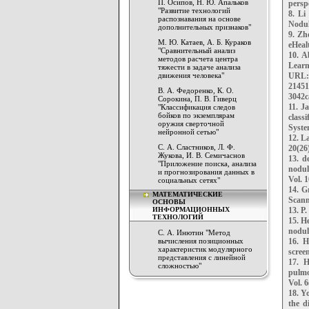
П. Осипов, Н. Ю. Апальков
perspe
"Развитие технологий
8. Li
распознавания на основе
Nodule
дополнительных признаков"
9. Zho
М. Ю. Катаев, А. Б. Кураков
eHealt
"Сравнительный анализ
10. A
методов расчета центра
Learn
тяжести в задаче анализа
движения человека"
URL: 
21451
В. А. Федоренко, К. О.
3042c
Сорокина, П. В. Гиверц
11. J
"Классификация следов
бойков по экземплярам
class
оружия сверточной
System
нейронной сетью"
12. La
С. А. Сластников, Л. Ф.
20(26)
Жукова, И. В. Семичаснов
13. d
"Приложение поиска, анализа
nodul
и прогнозирования данных в
Vol. 1
социальных сетях"
14. G
МАТЕМАТИЧЕСКИЕ
Scann
ОСНОВЫ
ИНФОРМАЦИОННЫХ
13. P.
ТЕХНОЛОГИЙ
15. H
nodule
С. А. Инютин "Метод
вычисления позиционных
16. 
характеристик модулярного
screen
представления с линейной
17. 
сложностью"
pulmo
Vol. 6
18. Y
the d