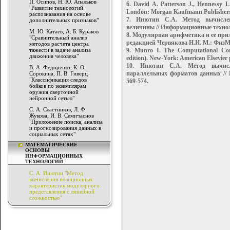
П. Осипов, Н. Ю. Апальков
6. David A. Patterson J., Hennessy 
"Развитие технологий
London: Morgan Kaufmann Publishers,
распознавания на основе
7. Инютин С.А. Метод вычислен
дополнительных признаков"
величины // Информационные технолог
М. Ю. Катаев, А. Б. Кураков
8. Модулярная арифметика и ее пр
"Сравнительный анализ
редакцией Червякова Н.И. М.: ФизМа
методов расчета центра
тяжести в задаче анализа
9. Munro I. The Computational Com
движения человека"
edition). New-York: American Elsevier
10. Инютин С.А. Метод вычисл
В. А. Федоренко, К. О.
параллельных форматов данных // 
Сорокина, П. В. Гиверц
"Классификация следов
569-574.
бойков по экземплярам
оружия сверточной
нейронной сетью"
С. А. Сластников, Л. Ф.
Жукова, И. В. Семичаснов
"Приложение поиска, анализа
и прогнозирования данных в
социальных сетях"
МАТЕМАТИЧЕСКИЕ
ОСНОВЫ
ИНФОРМАЦИОННЫХ
ТЕХНОЛОГИЙ
С. А. Инютин "Метод
вычисления позиционных
характеристик модулярного
представления с линейной
сложностью"