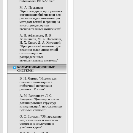
библиотеки BNB-Solver"
М. А. Посыпкин
"Архитектура и программная
организация библиотеки для
решения задач оптимизации
методом ветвей и границ на
многопроцессорных
вычислительных комплексах"
А. П. Афанасьев, В. В.
Волошинов, М. А. Посыпкин,
И. Х. Сигал, Д. А. Хуторной
"Программный комплекс для
решения задач дискретной
оптимизации на
распределенных
вычислительных системах"
КОММУНИКАЦИОННЫЕ
СИСТЕМЫ
В. Н. Якимец "Индекс для
оценки и мониторинга
публичной политики в
регионах России"
А. М. Раппопорт, Л. С.
Гнеденко "Диаметр и число
доминирования структур
коммуникаций, порожденных
цепными связями"
О. С. Естехин "Обнаружение
недостижимых и конечных
уроков в компьютерном
учебном курсе"