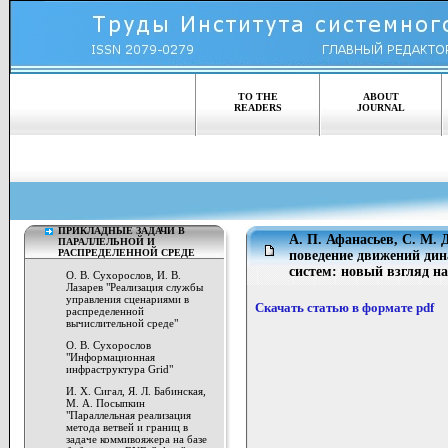
TO THE
ABOUT
READERS
JOURNAL
ПРИКЛАДНЫЕ ЗАДАЧИ В
А. П. Афанасьев, C. M. 
ПАРАЛЛЕЛЬНОЙ И
РАСПРЕДЕЛЕННОЙ СРЕДЕ
поведение движений ди
систем: новый взгляд н
О. В. Сухорослов, И. В.
Лазарев "Реализация службы
управления сценариями в
Скачать статью в формате pdf
распределенной
вычислительной среде"
О. В. Сухорослов
"Информационная
инфраструктура Grid"
И. Х. Сигал, Я. Л. Бабинская,
М. А. Посыпкин
"Параллельная реализация
метода ветвей и границ в
задаче коммивояжера на базе