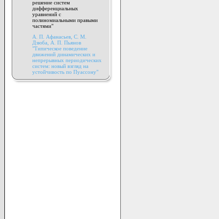
решение систем
дифференциальных
уравнений с
полиномиальными правыми
частями"
А. П. Афанасьев, C. M.
Дзюба, А. П. Пьянов
"Типическое поведение
движений динамических и
непрерывных периодических
систем: новый взгляд на
устойчивость по Пуассону"