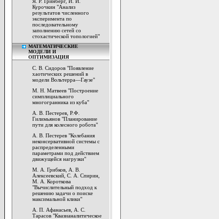
Я. Р. Гринберг, И. И.
Курочкин "Анализ
результатов численного
эксперимента по
последовательному
заполнению сетей со
стохастической топологией"
МАТЕМАТИЧЕСКИЕ
МОДЕЛИ И
ОПТИМИЗАЦИЯ
С. В. Сидоров "Появление
хаотических решений в
модели Вольтерра—Гаузе"
М. Н. Матвеев "Построение
симплициального
многогранника из куба"
A. В. Пестерев, Р.Ф.
Гилимьянов "Планирование
пути для колесного робота"
A. В. Пестерев "Колебания
неконсервативной системы с
распределенными
параметрами под действием
движущейся нагрузки"
М. А. Грибков, А. В.
Алексеевский, С. А. Спирин,
М. А. Короткова
"Вычислительный подход к
решению задачи о поиске
максимальной клики"
А. П. Афанасьев, А. С.
Тарасов "Квазианалитическое