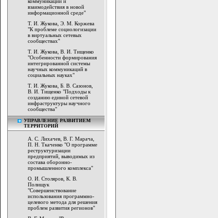
коммуникации и
взаимодействия в новой
информационной среде"
Т. И. Жукова, Э. М. Коржева
"К проблеме социологизации
в виртуальных сетевых
сообществах"
Т. И. Жукова, В. И. Тищенко
"Особенности формирования
интегрированной системы
научных коммуникаций в
социальных науках"
Т. И. Жукова, Б. В. Сазонов,
В. И. Тищенко "Подходы к
созданию единой сетевой
инфраструктуры научного
сообщества"
УПРАВЛЕНИЕ РАЗВИТИЕМ
ТЕРРИТОРИЙ
А. С. Лихачев, В. Г. Марача,
П. Н. Ткаченко "О программе
реструктуризации
предприятий, выводимых из
состава оборонно-
промышленного комплекса"
О. И. Столяров, К. В.
Полищук
"Совершенствование
использования программно-
целевого метода для решения
проблем развития регионов"