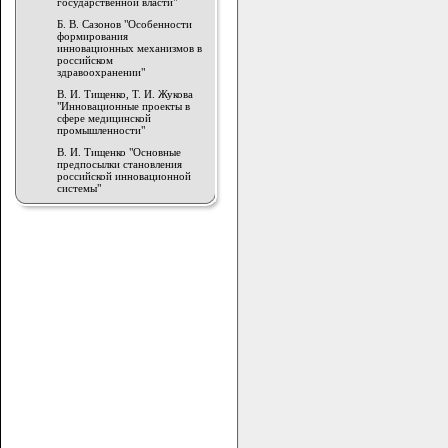
государственной власти"
Б. В. Сазонов "Особенности
формирования
инновационных механизмов в
российском
здравоохранении"
В. И. Тищенко, Т. И. Жукова
"Инновационные проекты в
сфере медицинской
промышленности"
В. И. Тищенко "Основные
предпосылки становления
российской инновационной
системы"