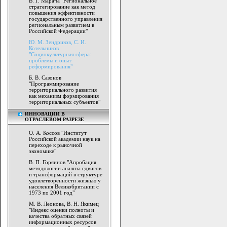
В. Г. Марача "Региональное
стратегирование как метод
повышения эффективности
государственного управления
региональным развитием в
Российской Федерации"
Ю. М. Зендриков, С. И.
Котельников
"Социокультурная сфера:
проблемы и опыт
реформирования"
Б. В. Сазонов
"Программирование
территориального развития
как механизм формирования
территориальных субъектов"
ИННОВАЦИИ В
ОТРАСЛЕВОМ РАЗРЕЗЕ
О. А. Коссов "Институт
Российской академии наук на
переходе к рыночной
экономике"
В. П. Горяинов "Апробация
методологии анализа сдвигов
и трансформаций в структуре
удовлетворенности жизнью у
населения Великобритании с
1973 по 2001 год"
М. В. Леонова, В. Н. Якимец
"Индекс оценки полноты и
качества обратных связей
информационных ресурсов