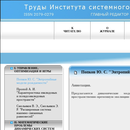
К
О
ЧИТАТЕЛЮ
ЖУРНАЛЕ
I. УПРАВЛЕНИЕ,
ОПТИМИЗАЦИЯ И ИГРЫ
Попков Ю. С. "Энтропий
Попков Ю. С. "Энтропийные
модели рождаемости"
Аннотация.
Пропой А. И.
"Характеристика евклидовых
Предлагаются динамические мо
и псевдоэвклидовых
пространственно-временную эволюцию 
пространств"
Смольяков В. Э., Смольяков Э.
Р. "Расширенная система
взаимно связанных
равновесий"
II. МАТЕМАТИЧЕСКИЕ
ПРОБЛЕМЫ
ДИНАМИЧЕСКИХ СИСТЕМ