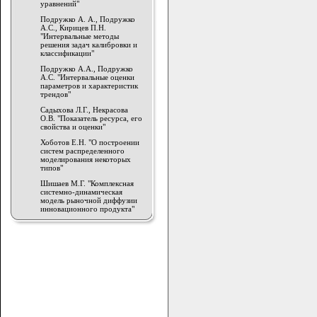
уравнений"
Подружко А. А., Подружко
А.С., Кирицев П.Н.
"Интервальные методы
решения задач калибровки и
классификации"
Подружко А.А., Подружко
А.С. "Интервальные оценки
параметров и характеристик
трендов"
Садыхова Л.Г., Некрасова
О.В. "Показатель ресурса, его
свойства и оценки"
Хоботов Е.Н. "О построении
систем распределенного
моделирования некоторых
типов"
Шишаев М.Г. "Комплексная
системно-динамическая
модель рыночной диффузии
инновационного продукта"