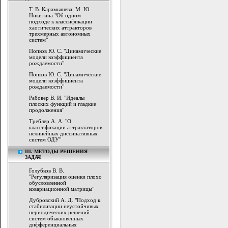
Т. В. Карамышева, М. Ю.
Никитина "Об одном
подходе к классификации
хаотических аттракторов
трехмерных автономных
систем"
Попков Ю. С. "Динамические
модели коэффициента
рождаемости"
Попков Ю. С. "Динамические
модели коэффициента
рождаемости"
Рабовер В. И. "Идеалы
плоских функций и гладкие
продолжения"
Треблер А. А. "О
классификации аттрактаторов
нелинейных диссипативных
систем ОДУ"
III. МЕТОДЫ РЕШЕНИЯ
ЗАДАЧ
Голубков В. В.
"Регуляризация оценки плохо
обусловленной
ковариационной матрицы"
Дубровский А. Д. "Подход к
стабилизации неустойчивых
периодических решений
систем обыкновенных
дифференциальных