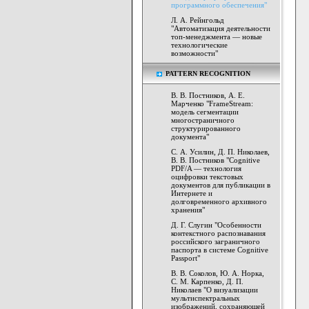
программного обеспечения"
Л. А. Рейнгольд
"Автоматизация деятельности
топ-менеджмента — новые
технологические
возможности"
PATTERN RECOGNITION
В. В. Постников, А. Е.
Марченко "FrameStream:
модель сегментации
многостраничного
структурированного
документа"
C. А. Усилин, Д. П. Николаев,
В. В. Постников "Cognitive
PDF/A — технология
оцифровки текстовых
документов для публикации в
Интернете и
долговременного архивного
хранения"
Д. Г. Слугин "Особенности
контекстного распознавания
российского заграничного
паспорта в системе Cognitive
Passport"
В. В. Соколов, Ю. А. Норка,
С. М. Карпенко, Д. П.
Николаев "О визуализации
мультиспектральных
изображений, сохраняющей