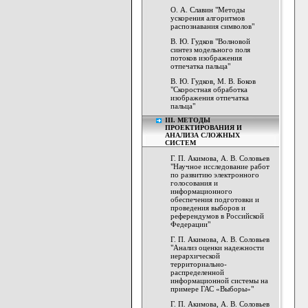
О. А. Славин "Методы
ускорения алгоритмов
распознавания символов"
В. Ю. Гудков "Волновой
синтез модельного поля
потоков изображения
отпечатка пальца"
В. Ю. Гудков, М. В. Боков
"Скоростная обработка
изображения отпечатка
пальца"
III. МЕТОДЫ
ПРОЕКТИРОВАНИЯ И
АНАЛИЗА СЛОЖНЫХ
СИСТЕМ
Г. П. Акимова, А. В. Соловьев
"Научное исследование работ
по развитию электронного
голосования и
информационного
обеспечения подготовки и
проведения выборов и
референдумов в Российской
Федерации"
Г. П. Акимова, А. В. Соловьев
"Анализ оценки надежности
иерархической
территориально-
распределенной
информационной системы на
примере ГАС «Выборы»"
Г. П. Акимова, А. В. Соловьев