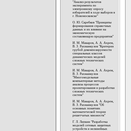
"Анализ результатов
эксперимента по
электронному опросу
избирателей в ходе выборов в
г. Новомосковске"
О. Ю. Скребков "Принципы
формирования справочных
данных и их влияние на
экономическую
составляющую предприятия"
И. М. Макаров, А. А. Ахрем,
В. З. Рахманкулов "Критерии
грубой декомпозируемости
специальных классов
динамических моделей
сложных технических
систем"
И. М. Макаров, А. А. Ахрем,
В. З. Рахманкулов
"Многомодельные
компьютерные методы
анализа процессов
проектирования и разработки
сложных технических
систем"
И. М. Макаров, А. А. Ахрем,
В. З. Рахманкулов "Об
основных понятиях
математической теории
решетчатых множеств"
Г. Л. Липкин "Разработка
моделей сетевых защитных
устройств и нелинейных