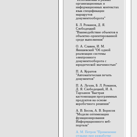
организационных и
информационных контекстах
язык спецификации
маршрутов
документооборота"
Б. Л. Романов, Д. Я.
Слободецкий
"Взаимодействие объектов в
объектно-ориентированной
среде выполнения"
О. А. Славин, И. М.
Янишевский "Об одной
реализации системы
электронного
документооборота с
юридической значимостью"
П. А. Куратов
"Автоматическая печать
документов"
П. А. Лухин, Б. Л. Романов,
Д. Я. Слободецкий, И. А.
Тарханов "Быстрая
кастомизация программных
продуктов на основе
коробочного решения"
А. В. Босов, А. В. Борисов
"Модели оптимизации
функционирования
Информационного веб-
портала"
А. М. Петров "Применение
отладки при разработке