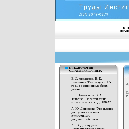
TO T
READ
I. ТЕХНОЛОГИИ
ОБРАБОТКИ ДАННЫХ
В. Л. Арлазаров, Н. Е.
Емельянов "Революция 2005
А
года в реляционных базах
данных"
С
Н. Е. Емельянов, В. А.
Р
Тищенко "Представление
гипертекста в СУБД НИКА"
А. Ю. Даниленко "Управление
доступом в системах
электронного
документооборота"
А. Ю. Долгоруков
"Исполняемый в разных