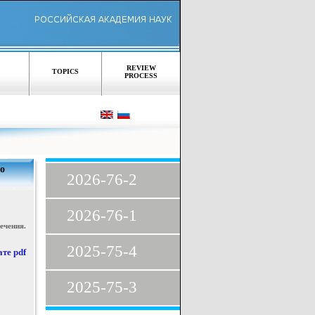
REVIEW
TOPICS
PROCESS
о
2026-76-2
2026-76-1
чения.
2025-75-4
те pdf
2025-75-3