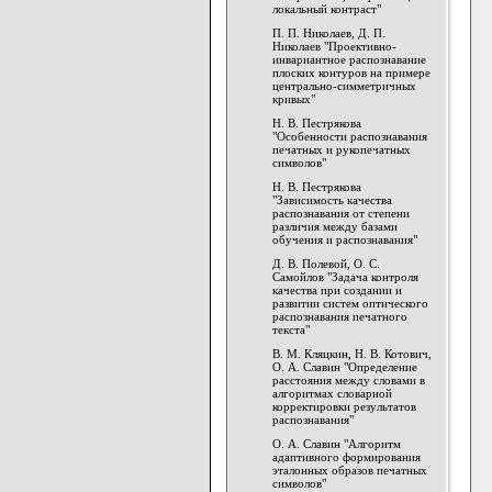
локальный контраст"
П. П. Николаев, Д. П.
Николаев "Проективно-
инвариантное распознавание
плоских контуров на примере
центрально-симметричных
кривых"
Н. В. Пестрякова
"Особенности распознавания
печатных и рукопечатных
символов"
Н. В. Пестрякова
"Зависимость качества
распознавания от степени
различия между базами
обучения и распознавания"
Д. В. Полевой, О. С.
Самойлов "Задача контроля
качества при создании и
развитии систем оптического
распознавания печатного
текста"
В. М. Кляцкин, Н. В. Котович,
О. А. Славин "Определение
расстояния между словами в
алгоритмах словарной
корректировки результатов
распознавания"
О. А. Славин "Алгоритм
адаптивного формирования
эталонных образов печатных
символов"