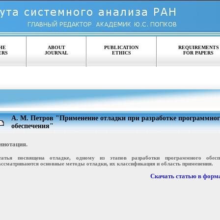
HE
ABOUT
PUBLICATION
REQUIREMENTS
ERS
JOURNAL
ETHICS
FOR PAPERS
А. М. Петров "Применение отладки при разработке программног
обеспечения"
ннотация.
татья посвящена отладке, одному из этапов разработки программного обеспе
ассматриваются основные методы отладки, их классификация и область применения.
Скачать статью в форма