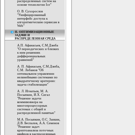
распределенных систем на
основе технологии Ice"
О. В. Сухорослов
"Унифицированный
интерфейс доступа к
алгоритмическим сервисам в
Web"
II. ОПТИМИЗАЦИОННЫЕ
ЗАДАЧИ И
РАСПРЕДЕЛЕННАЯ СРЕДА
А.П. Афанасьев, C.M.Дзюба
"О периодических и близких
к ним решениях
дифференциальных
уравнений"
А. П. Афанасьев, C.M.Дзюба,
C.M. Лобанов "Об
оптимальном управлении
нелинейными системами по
квадратичному критерию:
задача стабилизации"
А. Л. Игнатьев, М. А.
Посыпкин, И.Х. Сигал
"Решение задачи
коммивояжера на
многопроцессорных
системах с общей и
распределенной памятью"
М.А. Посыпкин, О.С. Заикин,
Д.В. Беспалов, А.А. Семенов
"Решение задач
криптоанализа поточных
шифров в распределенных