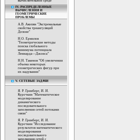
вычислительной среде"
IV. РАСПРЕДЕЛЕННЫЕ
ВЫЧИСЛЕНИЯ И
ГЕОМЕТРИЧЕСКИЕ
ПРОБЛЕМЫ
А.В. Акопян "Экстремальные
свойства триангуляций
Делоне"
Н.О. Ермилов
"Геометрические методы
поиска глобального
минимума потенциала
Леннарда—Джонса"
Н.Н. Такенов "Об увеличении
объема некоторых
геометрических фигур при
их надувании"
V. СЕТЕВЫЕ ЗАДАЧИ
Я. Р. Гринберг, И. И.
Курочкин "Математическое
моделирование
динамического
последовательного
заполнения сетей потоками
связи"
Я. Р. Гринберг, И. И.
Курочкин "Исследование
результатов математического
моделирования
последовательного
заполнения сетей с