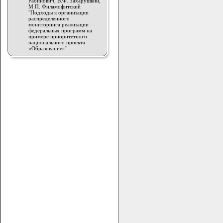
Рабинович, В.Ф. Захарушкин,
М.П. Филамофитский
"Подходы к организации
распределенного
мониторинга реализации
федеральных программ на
примере приоритетного
национального проекта
«Образование»"