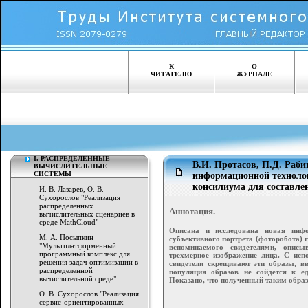
К
О
ЧИТАТЕЛЮ
ЖУРНАЛЕ
I. РАСПРЕДЕЛЕННЫЕ
В.И. Протасов, П.Д. Раб
ВЫЧИСЛИТЕЛЬНЫЕ
СИСТЕМЫ
информационной технолог
консилиума для составле
И. В. Лазарев, О. В.
Сухорослов "Реализация
распределенных
Аннотация.
вычислительных сценариев в
среде MathCloud"
Описана и исследована новая инфо
М. А. Посыпкин
субъективного портрета (фоторобота) 
"Мультплатформенный
вспоминаемого свидетелями, описы
программный комплекс для
трехмерное изображение лица. С исп
решения задач оптимизации в
свидетели скрещивают эти образы, вв
распределенной
популяция образов не сойдется к е
вычислительной среде"
Показано, что полученный таким обра
О. В. Сухорослов "Реализация
сервис-ориентированных