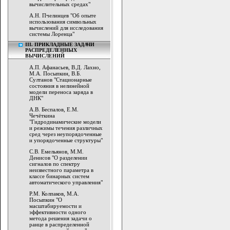
вычислительных средах"
А.Н. Пчелинцев "Об опыте
использования символьных
вычислений для исследования
системы Лоренца"
III. ПРИКЛАДНЫЕ ЗАДАЧИ
РАСПРЕДЕЛЕННЫХ
ВЫЧИСЛЕНИЙ
А.П. Афанасьев, В.Д. Лахно,
М.А. Посыпкин, В.Б.
Султанов "Стационарные
состояния в нелинейной
модели переноса заряда в
ДНК"
А.В. Беспалов, Е.М.
Чечёткина
"Гидродинамические модели
и режимы течения различных
сред через неупорядоченные
и упорядоченные структуры"
С.В. Емельянов, М.М.
Денисов "О разделении
сигналов по спектру
неизвестного параметра в
классе бинарных систем
автоматического управления"
Р.М. Колпаков, М.А.
Посыпкин "О
масштабируемости и
эффективности одного
метода решения задачи о
ранце в распределенной