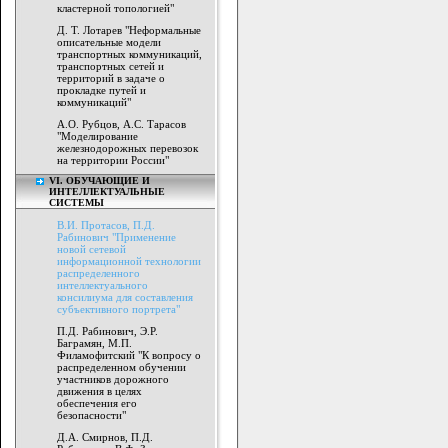
кластерной топологией"
Д. Т. Лотарев "Неформальные
описательные модели
транспортных коммуникаций,
транспортных сетей и
территорий в задаче о
прокладке путей и
коммуникаций"
А.О. Рубцов, А.С. Тарасов
"Моделирование
железнодорожных перевозок
на территории России"
VI. ОБУЧАЮЩИЕ И
ИНТЕЛЛЕКТУАЛЬНЫЕ
СИСТЕМЫ
В.И. Протасов, П.Д.
Рабинович "Применение
новой сетевой
информационной технологии
распределенного
интеллектуального
консилиума для составления
субъективного портрета"
П.Д. Рабинович, Э.Р.
Баграмян, М.П.
Филамофитский "К вопросу о
распределенном обучении
участников дорожного
движения в целях
обеспечения его
безопасности"
Д.А. Смирнов, П.Д.