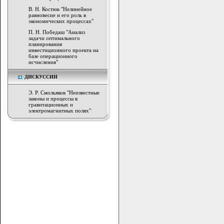
В. Н. Костюк "Нелинейное
равновесие и его роль в
экономических процессах"
П. Н. Победаш "Анализ
задачи оптимального
планирования
инвестиционного проекта на
базе операционного
исчисления"
ДИСКУССИИ
Э. Р. Смольяков "Неизвестные
законы и процессы в
гравитационных и
электромагнитных полях"