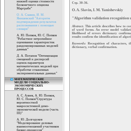
нижней оценки стоимости
Стр. 30-36.
бесконечного опциона
Марграбе"
O. A. Slavin, I. M. Yanishevskiy
О. А. Славин, И. М.
"Algorithm validation recognition 
Янишевский "Алгоритм
подтверждения результатов
распознавания с помощью
Abstract.
This article describes how to con
словаря"
of word forms. An error model validati
likelihood of errors dictionary confir
А. Ю. Попков, Ю. С. Попков
results confirm the identification of algo
"Робастное энтропийное
оценивание характеристик
Keywords:
Recognition of characters, th
рандомизированных моделей
dictionary, verbal confirmation.
данных"
Д. А. Потапов "Оптимизация
смещений и дисперсий
оценок параметров
математических моделей при
обработке сглаженных
экспериментальных данных"
МАТЕМАТИЧЕСКИЕ
МОДЕЛИ СОЦИАЛЬНО-
ЭКОНОМИЧЕСКИХ
ПРОЦЕССОВ
А. С. Алиев, А. Ю. Попков,
Ю. С. Попков"Структура
вероятностной
макросистемной демо-
экономической модели (часть
III)"
А. Ю. Долгоруков
"Моделирование деловых
взаимоотношений участников
бизнес-процессов"