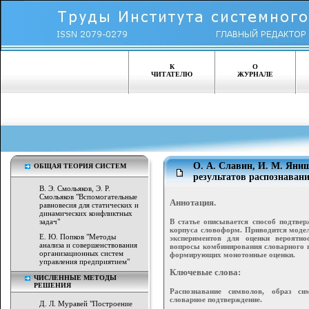
К
О
ЧИТАТЕЛЮ
ЖУРНАЛЕ
О. А. Славин, И. М. Яни
ОБЩАЯ ТЕОРИЯ СИСТЕМ
результатов распознаван
В. Э. Смольяков, Э. Р.
Смольяков "Вспомогательные
Аннотация.
равновесия для статических и
динамических конфликтных
В статье описывается способ подтве
задач"
корпуса словоформ. Приводится моде
Е. Ю. Попков "Методы
экспериментов для оценки вероятн
анализа и совершенствования
вопросы комбинирования словарного п
организационных систем
формирующих монотонные оценки.
управления предприятием"
Ключевые слова:
ЧИСЛЕННЫЕ МЕТОДЫ
РЕШЕНИЯ
Распознавание символов, образ си
словарное подтверждение.
Д. Л. Муравей "Построение