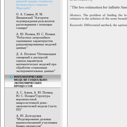
нижней оценки стоимости
бесконечного опциона
"The low estimation for infinite A
Марграбе"
О. А. Славин, И. М.
Abstract.
The problem of finding the low
Янишевский "Алгоритм
estimate is the solution of the some bound
подтверждения результатов
распознавания с помощью
Keywords:
Differential method, the option
словаря"
А. Ю. Попков, Ю. С. Попков
"Робастное энтропийное
оценивание характеристик
рандомизированных моделей
данных"
Д. А. Потапов "Оптимизация
смещений и дисперсий
оценок параметров
математических моделей при
обработке сглаженных
экспериментальных данных"
МАТЕМАТИЧЕСКИЕ
МОДЕЛИ СОЦИАЛЬНО-
ЭКОНОМИЧЕСКИХ
ПРОЦЕССОВ
А. С. Алиев, А. Ю. Попков,
Ю. С. Попков"Структура
вероятностной
макросистемной демо-
экономической модели (часть
III)"
А. Ю. Долгоруков
"Моделирование деловых
взаимоотношений участников
бизнес-процессов"