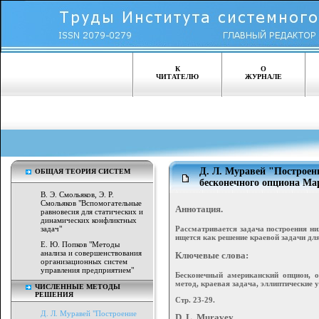
К
О
ЧИТАТЕЛЮ
ЖУРНАЛЕ
Д. Л. Муравей "Построен
ОБЩАЯ ТЕОРИЯ СИСТЕМ
бесконечного опциона Ма
В. Э. Смольяков, Э. Р.
Смольяков "Вспомогательные
Аннотация.
равновесия для статических и
динамических конфликтных
Рассматривается задача построения н
задач"
ищется как решение краевой задачи дл
Е. Ю. Попков "Методы
анализа и совершенствования
Ключевые слова:
организационных систем
управления предприятием"
Бесконечный американский опцион, 
метод, краевая задача, эллиптические 
ЧИСЛЕННЫЕ МЕТОДЫ
РЕШЕНИЯ
Стр. 23-29.
Д. Л. Муравей "Построение
D. L. Muravey