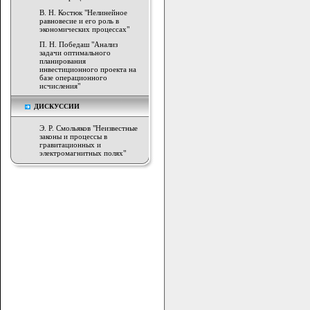
В. Н. Костюк "Нелинейное
равновесие и его роль в
экономических процессах"
П. Н. Победаш "Анализ
задачи оптимального
планирования
инвестиционного проекта на
базе операционного
исчисления"
ДИСКУССИИ
Э. Р. Смольяков "Неизвестные
законы и процессы в
гравитационных и
электромагнитных полях"