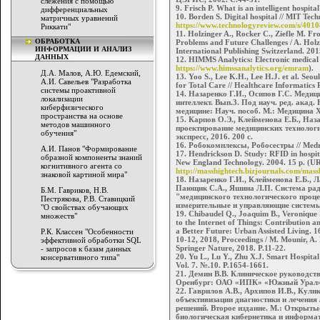
слежения с помощью
9. Frisch P. What is an intelligent hospita
дифференциальных
10. Borden S. Digital hospital // MIT Te
матричных уравнений
https://www.technologyreview.com/s/40108
Риккати"
11. Holzinger A., Rоcker C., Ziefle M. Fr
ОБРАБОТКА
Problems and Future Challenges / A. Holz
ИНФОРМАЦИИ И АНАЛИЗ
International Publishing Switzerland. 201
ДАННЫХ
12. HIMMS Analytics: Electronic medical
https://www.himssanalytics.org/emram
).
Д.А. Малов, А.Ю. Едемский,
13. Yoo S., Lee K.H., Lee H.J. et al. Seo
А.И. Савельев "Разработка
for Total Care // Healthcare Informatics 
системы проактивной
14. Назаренко Г.И., Осипов Г.С. Меди
локализации
интеллект. Вып.3. Под науч. ред. ака
киберфизического
медицине: Науч. пособ. М.: Медицина XX
пространства на основе
15. Карпов О.Э., Клейменова Е.Б., Наз
методов машинного
проектирование медицинских технологич
обучения"
экспресс, 2016. 200 с.
16. Робокомплексы, Робосестры // Med
А.И. Панов "Формирование
17. Hendrickson D. Study: RFID in hospit
образной компоненты знаний
New England Technology. 2004. 15 p. (U
когнитивного агента со
http://masshightech.bizjournals.com/mass
знаковой картиной мира"
18. Назаренко Г.И., Клейменова Е.Б., 
Пающик С.А., Яшина Л.П. Система рад
Б.М. Гавриков, Н.В.
"медицинского технологического проц
Пестрякова, Р.В. Ставицкий
измерительные и управляющие системы. 
"О свойствах обучающих
19. Chibaudel Q., Joaquim B., Veronique
множеств"
to the Internet of Things: Contribution a
a Better Future: Urban Assisted Living. 
Р.К. Классен "Особенности
10-12, 2018, Proceedings / M. Mounir, A. 
эффективной обработки SQL
Springer Nature, 2018. P.11-22.
- запросов к базам данных
20. Yu L., Lu Y., Zhu X.J. Smart Hospital
консервативного типа"
Vol. 7. №.10. P.1654-1661.
21. Демин В.В. Клиническое руководст
Оренбург: ОАО «ИПК» «Южный Урал», 
22. Гаврилов А.В., Архипов И.В., Кул
объективизации диагностики и лечения 
решений. Второе издание. М.: Открыт
биологическая кибернетика и информа