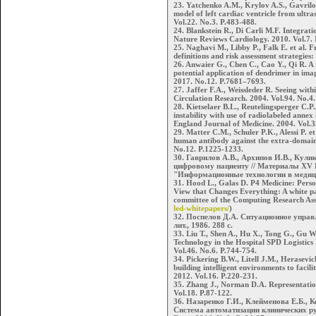
23. Yatchenko A.M., Krylov A.S., Gavrilo
model of left cardiac ventricle from ultr
Vol.22. No.3. P.483-488.
24. Blankstein R., Di Carli M.F. Integra
Nature Reviews Cardiology. 2010. Vol.7. 
25. Naghavi M., Libby P., Falk E. et al. F
definitions and risk assessment strategies
26. Anwaier G., Chen C., Cao Y., Qi R. A 
potential application of dendrimer in ima
2017. No.12. P.7681–7693.
27. Jaffer F.A., Weissleder R. Seeing with
Circulation Research. 2004. Vol.94. No.4.
28. Kietselaer B.L., Reutelingsperger C.P.
instability with use of radiolabeled annex 
England Journal of Medicine. 2004. Vol.3
29. Matter C.M., Schuler P.K., Alessi P. e
human antibody against the extra-domain B
No.12. P.1225-1233.
30. Гаврилов А.В., Архипов И.В., Кули
цифровому пациенту // Материалы XV 
"Информационные технологии в медицин
31. Hood L., Galas D. P4 Medicine: Person
View that Changes Everything: A white 
committee of the Computing Research Ass
led-whitepapers/
)
32. Поспелов Д.А. Ситуационное управле
лит., 1986. 288 с.
33. Liu T., Shen A., Hu X., Tong G., Gu W
Technology in the Hospital SPD Logistics
Vol.46. No.6. P.744-754.
34. Pickering B.W., Litell J.M., Herasevic
building intelligent environments to facili
2012. Vol.16. P.220-231.
35. Zhang J., Norman D.A. Representations
Vol.18. P.87-122.
36. Назаренко Г.И., Клейменова Е.Б.,
Система автоматизации клинических ру