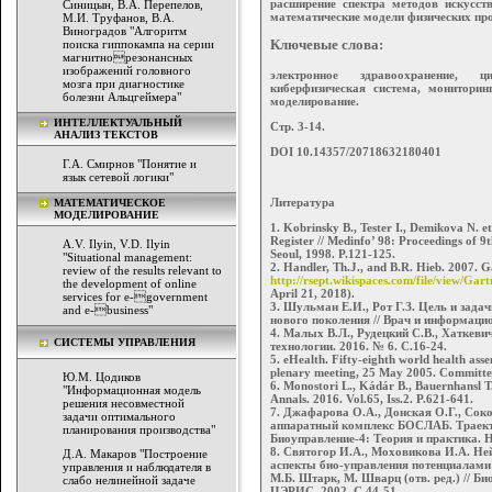
расширение спектра методов искусст
Синицын, В.А. Перепелов,
математические модели физических про
М.И. Труфанов, В.А.
Виноградов "Алгоритм
Ключевые слова:
поиска гиппокампа на серии
магнитнорезонансных
изображений головного
электронное здравоохранение, ц
мозга при диагностике
киберфизическая система, мониторин
болезни Альцгеймера"
моделирование.
ИНТЕЛЛЕКТУАЛЬНЫЙ
Стр. 3-14.
АНАЛИЗ ТЕКСТОВ
DOI 10.14357/20718632180401
Г.А. Смирнов "Понятие и
язык сетевой логики"
Литература
МАТЕМАТИЧЕСКОЕ
МОДЕЛИРОВАНИЕ
1. Kobrinsky B., Tester I., Demikova N. e
Register // Medinfo’ 98: Proceedings of 9
A.V. Ilyin, V.D. Ilyin
Seoul, 1998. P.121-125.
"Situational management:
2. Handler, Th.J., and B.R. Hieb. 2007. G
review of the results relevant to
http://rsept.wikispaces.com/file/view/G
the development of online
April 21, 2018).
services for e-government
3. Шульман Е.И., Рот Г.З. Цель и зад
and e-business"
нового поколения // Врач и информацио
4. Малых В.Л., Рудецкий С.В., Хаткев
СИСТЕМЫ УПРАВЛЕНИЯ
технологии. 2016. № 6. С.16-24.
5. eHealth. Fifty-eighth world health ass
plenary meeting, 25 May 2005. Committee
Ю.М. Цодиков
6. Monostori L., Kádár B., Bauernhansl T.
"Информационная модель
Annals. 2016. Vol.65, Iss.2. P.621-641.
решения несовместной
7. Джафарова О.А., Донская О.Г., Сок
задачи оптимального
аппаратный комплекс БОСЛАБ. Траектор
планирования производства"
Биоуправление-4: Теория и практика. 
8. Святогор И.А., Моховикова И.А. Не
Д.А. Макаров "Построение
аспекты био-управления потенциалами
управления и наблюдателя в
М.Б. Штарк, М. Шварц (отв. ред.) // Б
слабо нелинейной задаче
ЦЭРИС, 2002. С.44-51.