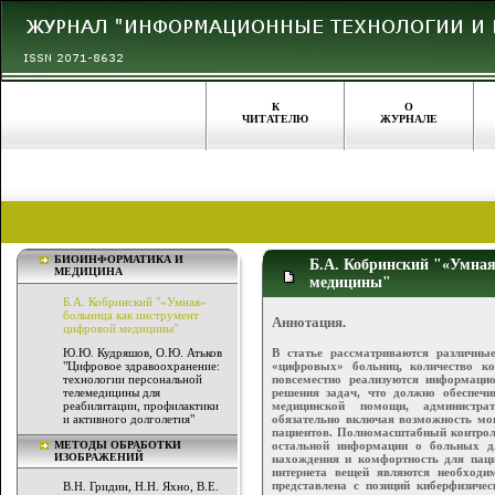
К
О
ЧИТАТЕЛЮ
ЖУРНАЛЕ
БИОИНФОРМАТИКА И
Б.А. Кобринский "«Умная
МЕДИЦИНА
медицины"
Б.А. Кобринский "«Умная»
больница как инструмент
Аннотация.
цифровой медицины"
В статье рассматриваются различн
Ю.Ю. Кудряшов, О.Ю. Атьков
«цифровых» больниц, количество к
"Цифровое здравоохранение:
повсеместно реализуются информаци
технологии персональной
решения задач, что должно обеспечи
телемедицины для
медицинской помощи, администра
реабилитации, профилактики
обязательно включая возможность мон
и активного долголетия"
пациентов. Полномасштабный контроль
остальной информации о больных д
МЕТОДЫ ОБРАБОТКИ
ИЗОБРАЖЕНИЙ
нахождения и комфортность для паци
интернета вещей являются необход
представлена с позиций киберфизичес
В.Н. Гридин, Н.Н. Яхно, В.Е.