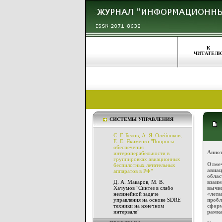
К
ЧИТАТЕЛ
СИСТЕМЫ УПРАВЛЕНИЯ
С. Г. Белов, А. Я. Олейников,
Е. Е. Якименко "Вопросы
обеспечения
Аннот
интероперабельности в
группировках авиационных
Отме
беспилотных летательных
авиац
аппаратов в РФ"
обла
Д. А. Макаров, М. В.
взаи
Хачумов "Синтез в слабо
вычис
нелинейной задаче
«лета
управления на основе SDRE
проб
техники на конечном
сформ
интервале"
рамка