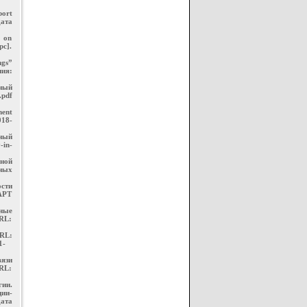
port
дата
y on
рс].
gs”
ния:
нный
.pdf
ment
018-
ный
-in-
ной
ьных
сти
АРТ
тные
L:
URL:
1-
язи
RL:
ии.
ии-
ата