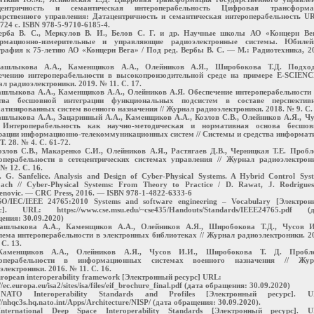
центричность и семантическая интероперабельность Цифровая трансформа
арственного управления: Датацентричность и семантическая интероперабельность U
 724 с. ISBN 978-5-9710-6185-4.
ерба В. С., Меркулов В. И., Белов С. Г. и др. Научные школы АО «Концерн Вег
рмационно-измерительные и управляющие радиоэлектронные системы. Юбилей
рафия к 75-летию АО «Концерн Вега» / Под ред. Вербы В. С. — М.: Радиотехника, 2
Башлыкова А.А., Каменщиков А.А., Олейников А.Я., Широбокова Т.Д. Подхо
ечению интероперабельности в высокопроизодительной среде на примере E-SCIENCE
л радиоэлектроники. 2019. № 11. С. 17.
ашлыкова А.А., Каменщиков А.А., Олейников А.Я. Обеспечение интероперабельности
ства бесшовной интеграции функциональных подсистем в составе перспектив
атизированных систем военного назначения // Журнал радиоэлектроники. 2018. № 9. С. 
ашлыкова А.А., Зацаринный А.А., Каменщиков А.А., Козлов С.В., Олейников А.Я., Ч
 Интероперабельность как научно-методическая и нормативная основа бесшов
рации информационно-телекоммуникационных систем // Системы и средства информат
Т. 28. № 4. С. 61-72.
озлов С.В., Макаренко С.И., Олейников А.Я., Растягаев Д.В., Черницкая Т.Е. Проб
операбельности в сетецентрических системах управления // Журнал радиоэлектрон
№ 12. С. 16.
. G. Sanfelice. Analysis and Design of Cyber-Physical Systems. A Hybrid Control Sys
ach // Cyber-Physical Systems: From Theory to Practice / D. Rawat, J. Rodrigues
enovic. — CRC Press, 2016. — ISBN 978-1-4822-6333-6
SO/IEC/IEEE 24765:2010 Systems and software engineering – Vocabulary [Электро
с]. URL: https://www.cse.msu.edu/~cse435/Handouts/Standards/IEEE24765.pdf (д
ения: 30.09.2020)
Башлыкова А.А., Каменщиков А.А., Олейников А.Я., Широбокова Т.Д., Чусов И
ема интероперабельности в электронных библиотеках // Журнал радиоэлектроники. 2
С. 13.
Каменщиков А.А., Олейников А.Я., Чусов И.И., Широбокова Т. Д. Пробл
роперабельности в информационных системах военного назначения // Жур
электроники. 2016. № 11. С. 16.
uropean interoperability framework [Электронный ресурс] URL:
//ec.europa.eu/isa2/sites/isa/files/eif_brochure_final.pdf (дата обращения: 30.09.2020)
NATO Interoperability Standards and Profiles [Электронный ресурс]. U
//nhqc3s.hq.nato.int/Apps/Architecture/NISP/ (дата обращения: 30.09.2020).
nternational Deep Space Interoperability Standards [Электронный ресурс]. U