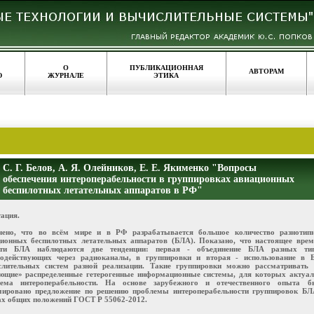
О
ПУБЛИКАЦИОННАЯ
АВТОРАМ
Ю
ЖУРНАЛЕ
ЭТИКА
С. Г. Белов, А. Я. Олейников, Е. Е. Якименко "Вопросы
обеспечения интероперабельности в группировках авиационных
беспилотных летательных аппаратов в РФ"
ация.
чено, что во всём мире и в РФ разрабатывается большое количество разнотип
ионных беспилотных летательных аппаратов (БЛА). Показано, что настоящее врем
сти БЛА наблюдаются две тенденции: первая - объединение БЛА разных тип
модействующих через радиоканалы, в группировки и вторая - использование в 
лительных систем разной реализации. Такие группировки можно рассматривать 
ющие» распределенные гетерогенные информационные системы, для которых актуал
лема интероперабельности. На основе зарубежного и отечественного опыта б
ировано предложение по решению проблемы интероперабельности группировок БЛ
х общих положений ГОСТ Р 55062-2012.