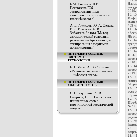
Дата
Б.М. Гавриков, Н.В.
госуд
Пестрякова "Об
2019.
экстраполяционных
10. В
свойствах статистического
Инфо
классификатора"
моног
А. В. Алексеев, Ю. А. Орлова,
459 с.
В. Л. Розалиев, А. В.
11. 
Заболеева-Зотова "Метод
обесп
автоматической генерации
Журна
размытых изображений для
12. Б
тестирования алгоритмов
сред
детектирования"
автом
13. Б
ИНТЕЛЛЕКТУАЛЬНЫЕ
И.И.
СИСТЕМЫ И
интег
ТЕХНОЛОГИИ
2018. 
14. К
Е. Г. Молл, А. В. Смирнов
интер
«Развитие системы «человек
2019. 
– цифровая среда»
15. R
Appro
ИНТЕЛЛЕКТУАЛЬНЫЙ
Stojm
АНАЛИЗ ТЕКСТОВ
16. I
ресур
С. Н. Карпович, А. В.
обращ
Смирнов, Н. Н. Тесля "Учет
17. 
неизвестных слов в
Пробл
вероятностной тематической
№ 12. 
модели"
18. 
инте
радио
19. E
https:
20. 
https:
21. I