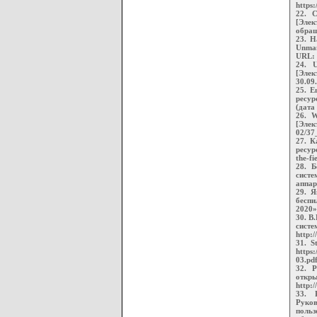
https
22. C
[Элек
обращ
23. H
Unman
URL: 
24. 
[Элек
30.09.
25. E
ресур
(дата
26. W
[Элек
02/37
27. К
ресурс
the-f
28. Б
систе
аппар
29. Я
бесп
2020»
30. В
сис
http:
31. S
https
03.pd
32. Р
откры
http:
33. 
Руко
польз