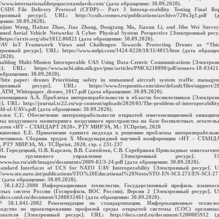
://www.internationaldeepspacestandards.com/ (дата обращения: 30.09.2020).
CSDS File Delivery Protocol (CFDP)— Part 3 Interop-erability Testing Final Re
тронный ресурс]. URL: http://ccsds.cosmos.ru/publications/archive/720x3g1.pdf (
ения: 30.09.2020).
aijun Wang, Haitao Zhao, Jiao Zhang, Dongtang Ma, Jiaxun Li, and Jibo Wei Surve
ned Aerial Vehicle Networks: A Cyber Physical System Perspective [Электронный ресу
https://arxiv.org/abs/1812.06821 (дата обращения: 30.09.2020).
UAV IoT Framework Views and Challenges: Towards Protecting Drones as “Thin
тронный ресурс]. URL: https://www.mdpi.com/1424-8220/18/11/4015/htm (дата обраще
2020).
nabling Multi-Mission Interoperable UAS Using Data-Centric Communications [Электро
с]. URL: https://www.ncbi.nlm.nih.gov/pmc/articles/PMC6210890/pdf/sensors-18-03421
 обращения: 30.09.2020).
hite paper: drones Prioritising safety in unmanned aircraft system traffic manage
тронный ресурс]. URL: https://www.frequentis.com/sites/default/files/support/2
_ATM_Whitepaper_drones_1017.pdf (дата обращения: 30.09.2020).
аменщиков А.А. Проблема интероперабельности в области беспилотников [Электрон
]. URL: http://journal.tc22.ru/wp-content/uploads/2020/01/The-problem-of-interoperability
ield-of-UAVs.pdf (дата обращения: 30.09.2020).
елов С.Г. Обеспечение интероперабельности открытой многопозиционной авиацион
мы воздушного мониторинга воздушного пространства на базе беспилотных летател
атов «ИТ – СТАНДАРТ 2020», РТУ МИРЭА, М.: TCDprint, 2020
кименко Е.Е. Применение единого подхода к решению проблемы интероперабельно
илотников. Сборник трудов X Международной научной конференции «ИТ – СТАНД
, РТУ МИРЭА, М.: TCDprint, 2020, стр. с 231-237
.И. Городецкий, О.В. Карсаев, В.В. Самойлов, С.В. Серебряков Прикладные многоаген
темы группового управления [Электронный ресурс]. UR
//www.isa.ru/aidt/images/documents/2009-02/3-24.pdf (дата обращения: 30.09.2020).
tandard Interfaces of UCS for NATO UAV Interoperability [Электронный ресурс]. 
://www.sto.nato.int/publications/STO%20Educational%20Notes/STO-EN-SCI-271/EN-SCI-27
f (дата обращения: 30.09.2020).
 50.1.022-2000 Информационная технология. Государственный профиль взаимосв
тых систем России (Госпрофиль ВОС России). Версия 2 [Электронный ресурс]. U
//docs.cntd.ru/document/1200032461 (дата обращения: 30.09.2020).
Р 50.1.041-2002 Рекомендации по стандартизации. Информационные технолог
водство по проектированию профилей среды открытой системы (СОС) организац
ователя [Электронный ресурс]. URL: http://docs.cntd.ru/document/1200085912 (д