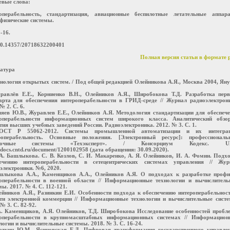
евые слова:
операбельность, стандартизация, авиационные беспилотные летательные аппара
физические системы.
-16.
0.14357/20718632200401
Полная версия статьи в формате 
атура
хнология открытых систем. / Под общей редакцией Олейникова А.Я., Москва 2004, Ян
равлёв Е.Е., Корниенко В.Н., Олейников А.Я., Широбокова Т.Д. Разработка перв
арта для обеспечения интероперабельности в ГРИД-среде // Журнал радиоэлектрон
№ 2. С. 6.
ляев Ю.В., Журавлев Е.Е., Олейников А.Я. Методология стандартизации для обеспеч
роперабельности информационных систем широкого класса. Аналитический обзор
тия высших учебных заведений России. Радиоэлектроника. 2012. № 3. С. 1.
ОСТ Р 55062-2012. Системы промышленной автоматизации и их интеграц
роперабельность. Основные положения. [Электронный ресурс]: профессиональ
авочные системы «Техэксперт». / Консорциум Кодекс. U
//docs.cntd.ru/document/1200102958 (дата обращения: 30.09.2020).
 А. Башлыкова. С. В. Козлов, С. И. Макаренко, А. Я. Олейников, И. А. Фомин. Подх
печению интероперабельности в сетецентрических системах управления // Жур
электроники. №6, 2020.
шлыкова А.А., Каменщиков А.А., Олейников А.Я. О подходах к разработке профи
операбельности в военной области // Информационные технологии и вычислитель
мы. 2017. № 4. С. 112-121.
ейников А.Я., Разинкин Е.И. Особенности подхода к обеспечению интероперабельнос
ти электронной коммерции // Информационные технологии и вычислительные систе
№ 3. С. 82-92.
А. Каменщиков, А.Я. Олейников, Т.Д. Широбокова Исследование особенностей проб
роперабельности в крупномасштабных информационных системах // Информацион
логии и вычислительные системы. 2018. № 3. С. 16-24.
аткин Ю.М., Ясиновская Е.Д. Цифровая трансформация государственного управлен