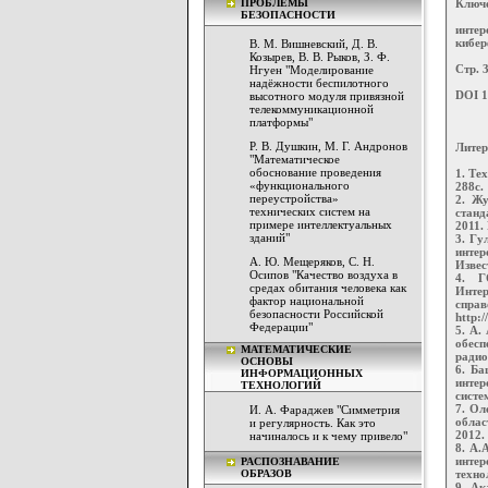
ПРОБЛЕМЫ
Ключ
БЕЗОПАСНОСТИ
интер
кибер
В. М. Вишневский, Д. В.
Козырев, В. В. Рыков, З. Ф.
Стр. 3
Нгуен "Моделирование
надёжности беспилотного
DOI 1
высотного модуля привязной
телекоммуникационной
платформы"
Р. В. Душкин, М. Г. Андронов
Литер
"Математическое
обоснование проведения
1. Те
«функционального
288с.
переустройства»
2. Жу
технических систем на
станд
примере интеллектуальных
2011. 
зданий"
3. Гу
инте
А. Ю. Мещеряков, С. Н.
Извес
Осипов "Качество воздуха в
4. Г
средах обитания человека как
Инте
фактор национальной
спр
безопасности Российской
http:
Федерации"
5. А.
обес
МАТЕМАТИЧЕСКИЕ
радио
ОСНОВЫ
6. Ба
ИНФОРМАЦИОННЫХ
интер
ТЕХНОЛОГИЙ
систе
7. Ол
И. А. Фараджев "Симметрия
облас
и регулярность. Как это
2012. 
начиналось и к чему привело"
8. А.
инте
РАСПОЗНАВАНИЕ
ОБРАЗОВ
техно
9. Ак