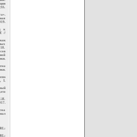
ция
RSS.
а».
ная
019.
д к
 //
 как
ных
18.
усов
ной
ики.
лема
ики.
tems
, I.
нный
ата
.И.
017.
ема
нал
RL:
RL: