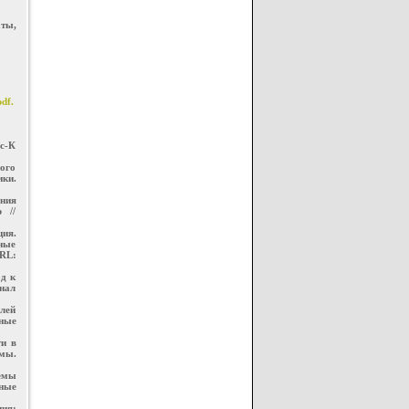
ты,
pdf.
ус-К
ого
ики.
ения
 //
ия.
ные
RL:
од к
нал
лей
ные
ти в
мы.
лемы
ные
ия: