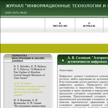
К
О
ЧИТАТЕЛЮ
ЖУРНАЛЕ
ОБРАБОТКА
А. В. Соловьев "Алгорит
ИНФОРМАЦИИ И АНАЛИЗ
ДАННЫХ
аутентичности цифровых
D. Z. Rybalko, K. B. Bulatov,
D. V. Polevoy "A Method of
Аннотация.
Fast Update of Absolute
Central Sample Moments of
Цифровые данные становятся ключев
Time Series"
поэтому любое нарушение их аутентич
В исследовании дается краткая характ
А. В. Соловьев
цифровых данных. Приводится об
"Алгоритмическое решение
достоинства и недостатки. Автором 
проблемы сохранения
хранения и иные понятия и определен
аутентичности цифровых
предложен алгоритм сохранения ау
данных"
хранении. Предложенный алгоритм 
практической реализации алгоритма я
И. Л. Кирилюк, А. В.
описано практическое применение 
Кузнецова, О. В. Сенько
успешного применения делается ут
"Исследование взаимосвязи
проверку практикой, позволят реши