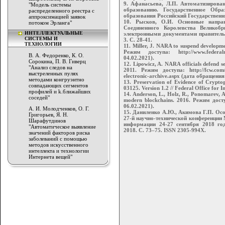
9. Афанасьева, Л.П. Автоматизирован
"Модель системы
образованию. Государственное Обр
распределенного реестра с
образования Российский Государственн
аппроксимацией заявок
10. Рысков, О.И. Основные напра
потоком Эрланга"
Соединенного Королевства Великоб
ИНТЕЛЛЕКТУАЛЬНЫЕ
электронными документами правительс
СИСТЕМЫ И
3. С. 28-41.
ТЕХНОЛОГИИ
11. Miller, J. NARA to suspend developm
Режим доступа: http://www.federal
В. А. Федоренко, К. О.
04.02.2021).
Сорокина, П. В. Гиверц
12. Lipowicz, A. NARA officials defend s
"Анализ следов на
2011. Режим доступа: http://fcw.com/art
выстреленных пулях
electronic-archive.aspx (дата обращения
методами конгруэнтно
13. Preservation of Evidence of Crypto
совпадающих сегментов
03125. Version 1.2 // Federal Office for 
профилей и k.ближайших
14. Anderson, L., Holz, R., Ponomarev, A.
соседей"
modern blockchains. 2016. Режим досту
06.02.2021).
А. И. Молодченков, О. Г.
15. Даниленко А.Ю., Акимова Г.П. Осо
Григорьев, Я. Н.
27-й научно-технической конференции 
Шарафутдинов
информации 24-27 сентября 2018 год
"Автоматическое выявление
2018. С. 73–75. ISSN 2305-994X.
значений факторов риска
заболеваний с помощью
методов искусственного
интеллекта и технологии
Интернета вещей"