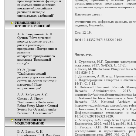
производственных функций и
рассматриваются возможные персп
социально.экономических
применения предложенного алгоритма.
показателей российских
регионов методом
Ключевые слова:
оптимальных разбиений"
аутентичность цифровых данных, долг
УПРАВЛЕНИЕ И
подпись, блокчейн.
ПРИНЯТИЕ РЕШЕНИЙ
Стр. 12-19.
А. А. Зацаринный, А. П.
Сучков "Методический
DOI 10.14357/20718632210102
подход к оценке угроз и
рисков реализации
программы «Построение и
развитие
Литература
аппаратно.программного
комплекса "Безопасный
1. Суровцева, Н.Г. Хранение электрон
город"»
искусства. 2017. №4(52). С. 17-23.
2. Swan, M. Blockchain: Blueprint for a 
Ю. Э. Даник
491-92049-7.
"Стабилизирующий
3. Даниленко, А.Ю. и др. Применение 
регулятор для нелинейных
2. Подтверждение авторства и обеспеч
систем на основе нечеткой
14(1). С. 9-12.
матричной Паде
4. Universal Electronic Records Mana
аппроксимации"
Records Administration. 2017. Р
mgmt/policy/universalermrequirements (
A. A. Zhilenkov, S. G.
5. National Archives Announces a New Mo
Chernyi, A. Firsov
Records. U.S. National Archives 
"Autonomous Underwater
https://www.archives.gov/press/press-rel
Robot Fuzzy Motion Control
6. Баканова, Н.Б., Соловьев, А.В. П
System for Operation under
Информационные технологии и вы
Parametric Uncertainties"
10.14357/2071863219020.
7. Solovyev, A.V. Long-Term Digital Do
МАТЕМАТИЧЕСКОЕ
МОДЕЛИРОВАНИЕ
Engineering. 2020. vol.641, pp.901-911.
8. Рысков, О.И. Об основных напра
исследования и нормативного регу
В. А. Евсин, С. Н.
Секретарское дело. 2005. №3. С. 76.
Широбокова, С. П. Воробьев