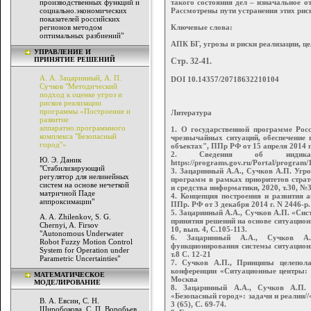
производственных функций и
такого состояния дел – изначальное 
социально.экономических
Рассмотрены пути устранения этих рис
показателей российских
регионов методом
Ключевые слова:
оптимальных разбиений"
АПК БГ, угрозы и риски реализации, ц
УПРАВЛЕНИЕ И
ПРИНЯТИЕ РЕШЕНИЙ
Стр. 32-41.
А. А. Зацаринный, А. П.
DOI 10.14357/20718632210104
Сучков "Методический
подход к оценке угроз и
рисков реализации
программы «Построение и
Литература
развитие
аппаратно.программного
1. О государственной программе Рос
комплекса "Безопасный
чрезвычайных ситуаций, обеспечение 
город"»
объектах", ППр РФ от 15 апреля 2014 г
2. Сведения об индикат
Ю. Э. Даник
https://programs.gov.ru/Portal/program/
"Стабилизирующий
3. Зацаринный А.А., Сучков А.П. Угр
регулятор для нелинейных
программ в рамках приоритетов страт
систем на основе нечеткой
и средства информатики, 2020, т.30, №3
матричной Паде
4. Концепция построения и развития 
аппроксимации"
ППр. РФ от 3 декабря 2014 г. N 2446-р.
5. Зацаринный А.А., Сучков А.П. «Си
A. A. Zhilenkov, S. G.
принятия решений на основе ситуационн
Chernyi, A. Firsov
10, вып. 4, С.105-113.
"Autonomous Underwater
6. Зацаринный А.А., Сучков А.
Robot Fuzzy Motion Control
функционирования системы ситуационн
System for Operation under
т.8 С. 12-21
Parametric Uncertainties"
7. Сучков А.П., Принципы целепола
конференции «Ситуационные центры: ф
МАТЕМАТИЧЕСКОЕ
Москва
МОДЕЛИРОВАНИЕ
8. Зацаринный А.А., Сучков А.П. 
«Безопасный город»: задачи и реалии//
В. А. Евсин, С. Н.
3 (65), С. 69-74.
Широбокова, С. П. Воробьев