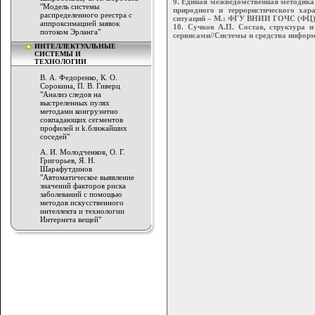
9. Единая межведомственная методика
"Модель системы
природного и террористического хар
распределенного реестра с
ситуаций – М.: ФГУ ВНИИ ГОЧС (ФЦ),
аппроксимацией заявок
10. Сучков А.П. Состав, структура 
потоком Эрланга"
сервисами//Системы и средства информат
ИНТЕЛЛЕКТУАЛЬНЫЕ
СИСТЕМЫ И
ТЕХНОЛОГИИ
В. А. Федоренко, К. О.
Сорокина, П. В. Гиверц
"Анализ следов на
выстреленных пулях
методами конгруэнтно
совпадающих сегментов
профилей и k.ближайших
соседей"
А. И. Молодченков, О. Г.
Григорьев, Я. Н.
Шарафутдинов
"Автоматическое выявление
значений факторов риска
заболеваний с помощью
методов искусственного
интеллекта и технологии
Интернета вещей"