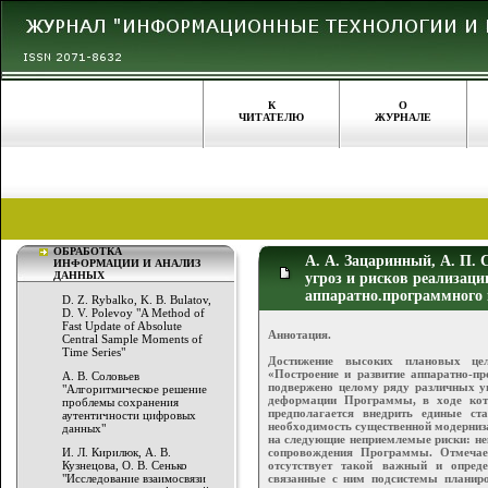
К
О
ЧИТАТЕЛЮ
ЖУРНАЛЕ
ОБРАБОТКА
А. А. Зацаринный, А. П. 
ИНФОРМАЦИИ И АНАЛИЗ
ДАННЫХ
угроз и рисков реализац
аппаратно.программного 
D. Z. Rybalko, K. B. Bulatov,
D. V. Polevoy "A Method of
Fast Update of Absolute
Аннотация.
Central Sample Moments of
Time Series"
Достижение высоких плановых це
«Построение и развитие аппаратно-п
А. В. Соловьев
подвержено целому ряду различных уг
"Алгоритмическое решение
деформации Программы, в ходе кот
проблемы сохранения
предполагается внедрить единые ст
аутентичности цифровых
необходимость существенной модерниз
данных"
на следующие неприемлемые риски: не
И. Л. Кирилюк, А. В.
сопровождения Программы. Отмечае
Кузнецова, О. В. Сенько
отсутствует такой важный и опред
"Исследование взаимосвязи
связанные с ним подсистемы планир