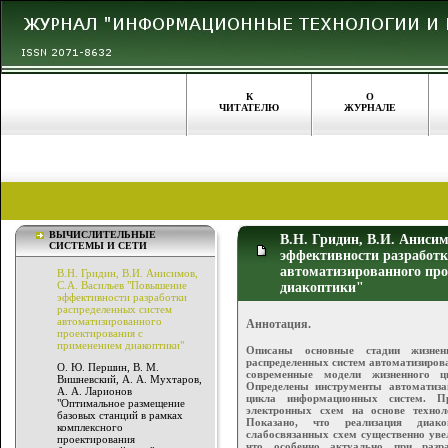
К
О
ЧИТАТЕЛЮ
ЖУРНАЛЕ
ВЫЧИСЛИТЕЛЬНЫЕ
В.Н. Гридин, В.И. Аниси
СИСТЕМЫ И СЕТИ
эффективности разработк
автоматизированного пр
В.Н. Гридин, В.И. Анисимов,
С.А. Васильев "Повышение
диакоптики"
эффективности разработки
распределенных систем
автоматизированного
Аннотация.
проектирования с
применением диакоптики"
Описаны основные стадии жизнен
распределенных систем автоматизиров
О. Ю. Першин, В. М.
современные модели жизненного ц
Вишневский, А. А. Мухтаров,
Определены инструменты автоматиза
А. А. Ларионов
цикла информационных систем. Пр
"Оптимальное размещение
электронных схем на основе техно
базовых станций в рамках
Показано, что реализация диак
комплексного
слабосвязанных схем существенно уве
проектирования
что особенно актуально при разра