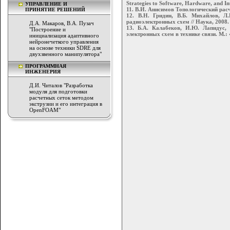
Strategies to Software, Hardware, and Int
УПРАВЛЕНИЕ И
11. В.И. Анисимов Топологический расч
ПРИНЯТИЕ РЕШЕНИЙ
12. В.Н. Гридин, В.Б. Михайлов, Л
радиоэлектронных схем // Наука, 2008. 
Д.А. Макаров, В.А. Пузач
13. Б.А. Калабеков, И.Ю. Лапидус,
"Построение и
электронных схем в технике связи. М.: «
инициализация адаптивного
нейронечеткого управления
на основе техники SDRE для
двухзвенного манипулятора"
ПРОГРАММНАЯ
ИНЖЕНЕРИЯ
Д.И. Читалов "Разработка
модуля для подготовки
расчетных сеток методом
экструзии и его интеграция в
OpenFOAM"