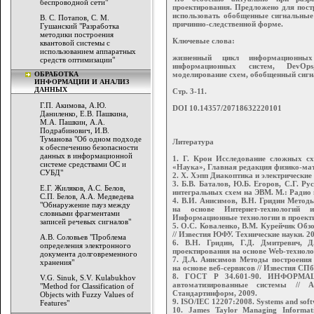
беспроводной сети"
проектирования. Предложено для пост
использовать обобщенные сигнальны
В. С. Потапов, С. М.
причинно-следственной форме.
Гушанский "Разработка
методики построения
Ключевые слова:
квантовой системы с
использованием аппаратных
жизненный цикл информационных 
средств оптимизации"
информационных систем, DevOps,
ОБРАБОТКА
моделирование схем, обобщенный сигн
ИНФОРМАЦИИ И АНАЛИЗ
ДАННЫХ
Стр. 3-11.
Г.П. Акимова, А.Ю.
DOI 10.14357/20718632220101
Даниленко, Е.В. Пашкина,
М.А. Пашкин, А.А.
Подрабинович, И.В.
Туманова "Об одном подходе
Литература
к обеспечению безопасности
данных в информационной
1. Г. Крон Исследование сложных сх
системе средствами ОС и
«Наука», Главная редакция физико-мат
СУБД"
2. Х. Хэпп Диакоптика и электрические ц
3. Б.В. Баталов, Ю.Б. Егоров, С.Г. 
Е.Г. Жиляков, А.С. Белов,
интегральных схем на ЭВМ. М.: Радио и 
С.П. Белов, А.А. Медведева
4. В.И. Анисимов, В.Н. Гридин Метод
"Обнаружение пауз между
на основе Интернет-технологий 
словными фрагментами
Информационные технологии в проектир
записей речевых сигналов"
5. О.С. Коваленко, В.М. Курейчик Обз
// Известия ЮФУ. Технические науки. 20
А.В. Соловьев "Проблема
6. В.Н. Гридин, Г.Д. Дмитревич, 
определения электронного
проектирования на основе Web-техноло
документа долговременного
7. Д.А. Анисимов Методы построения 
хранения"
на основе веб-сервисов // Известия С
8. ГОСТ Р 34.601-90. ИНФОРМА
V.G. Sinuk, S.V. Kulabukhov
автоматизированные системы // А
"Method for Classification of
Стандартинформ, 2009.
Objects with Fuzzy Values of
9. ISO/IEC 12207:2008. Systems and softw
Features"
10. James Taylor Managing Informati