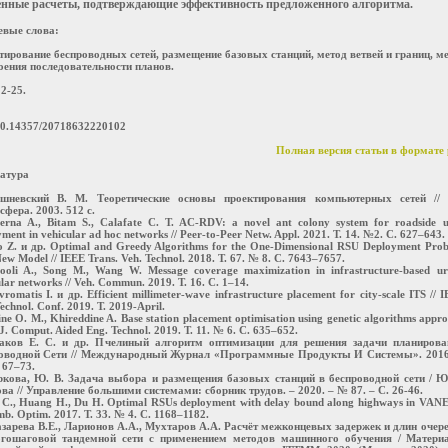
енные расчеты, подтверждающие эффективность предложенного алгоритма.
евые слова:
тирование беспроводных сетей, размещение базовых станций, метод ветвей и границ, м
оения последовательности планов.
12-25.
0.14357/20718632220102
Полная версия статьи в формате 
атура
ишневский В. М. Теоретические основы проектирования компьютерных сетей // 
сфера. 2003. 512 с.
erna A., Bitam S., Calafate C. T. AC-RDV: a novel ant colony system for roadside u
ment in vehicular ad hoc networks // Peer-to-Peer Netw. Appl. 2021. Т. 14. №2. С. 627–643.
o Z. и др. Optimal and Greedy Algorithms for the One-Dimensional RSU Deployment Pro
ew Model // IEEE Trans. Veh. Technol. 2018. Т. 67. № 8. С. 7643–7657.
looli A., Song M., Wang W. Message coverage maximization in infrastructure-based u
lar networks // Veh. Commun. 2019. Т. 16. С. 1–14.
romatis I. и др. Efficient millimeter-wave infrastructure placement for city-scale ITS // 
echnol. Conf. 2019. Т. 2019-April.
ne O. M., Khireddine A. Base station placement optimisation using genetic algorithms appr
. J. Comput. Aided Eng. Technol. 2019. Т. 11. № 6. С. 635–652.
аков Е. С. и др. Пчелиный алгоритм оптимизации для решения задачи планирова
оводной Сети // Международный Журнал «Программные Продукты И Системы». 2016.
 67–73.
ркова, Ю. В. Задача выбора и размещения базовых станций в беспроводной сети / Ю
ва // Управление большими системами: сборник трудов. – 2020. – № 87. – С. 26-46.
u C., Huang H., Du H. Optimal RSUs deployment with delay bound along highways in VANE
mb. Optim. 2017. Т. 33. № 4. С. 1168–1182.
азарева В.Е., Ларионов А.А., Мухтаров А.А. Расчёт межконцевых задержек и длин очер
гошаговой тандемной сети с применением методов машинного обучения / Матери