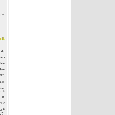
етод
pdf.
М.:
nits
blem
rban
IEEE
oach
ния
 Т.
. В.
T //
едей
алы