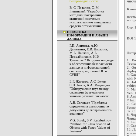
беспроводной сети"
числ
В. С. Потапов, С. М.
Ключ
Гушанский "Разработка
методики построения
проек
квантовой системы с
постр
использованием аппаратных
средств оптимизации"
Стр. 
ОБРАБОТКА
ИНФОРМАЦИИ И АНАЛИЗ
DOI 1
ДАННЫХ
Г.П. Акимова, А.Ю.
Даниленко, Е.В. Пашкина,
М.А. Пашкин, А.А.
Литер
Подрабинович, И.В.
Туманова "Об одном подходе
1. В
к обеспечению безопасности
Техно
данных в информационной
2. Gu
системе средствами ОС и
deploy
СУБД"
3. Ga
with N
Е.Г. Жиляков, А.С. Белов,
4. Ja
С.П. Белов, А.А. Медведева
vehicu
"Обнаружение пауз между
5. Mav
словными фрагментами
Veh. T
записей речевых сигналов"
6. Ami
// Int
А.В. Соловьев "Проблема
7. Ск
определения электронного
беспр
документа долговременного
32. С.
хранения"
8. Чи
Чирко
V.G. Sinuk, S.V. Kulabukhov
9. Li
"Method for Classification of
J. Co
Objects with Fuzzy Values of
10. Л
Features"
в мно