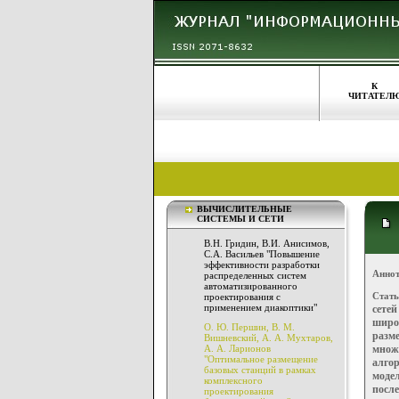
К
ЧИТАТЕЛ
ВЫЧИСЛИТЕЛЬНЫЕ
СИСТЕМЫ И СЕТИ
В.Н. Гридин, В.И. Анисимов,
С.А. Васильев "Повышение
эффективности разработки
Аннот
распределенных систем
автоматизированного
Стать
проектирования с
применением диакоптики"
сетей
ши
р
О. Ю. Першин, В. М.
разм
Вишневский, А. А. Мухтаров,
А. А. Ларионов
множ
"Оптимальное размещение
алго
базовых станций в рамках
моде
комплексного
посл
проектирования