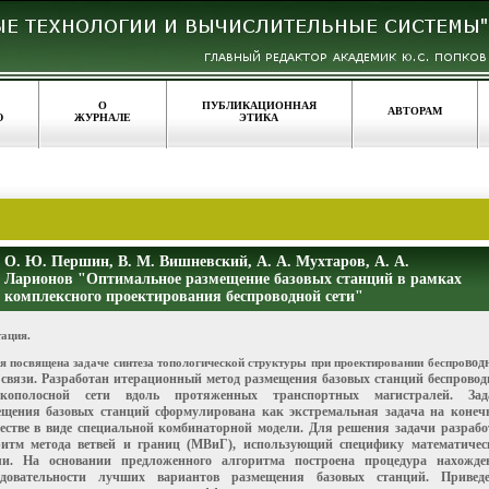
О
ПУБЛИКАЦИОННАЯ
АВТОРАМ
Ю
ЖУРНАЛЕ
ЭТИКА
О. Ю. Першин, В. М. Вишневский, А. А. Мухтаров, А. А.
Ларионов "Оптимальное размещение базовых станций в рамках
комплексного проектирования беспроводной сети"
ация.
вод
я посвящена задаче синтеза топологической структуры при проектировании беспро
 связи. Разработан итерационный метод размещения базовых станций беспровод
окополосной сети вдоль протяженных транспортных магистралей. Зад
ещения базовых стан
ций сформулирована как экстремальная задача на конеч
естве в виде специальной
комбинаторной модели. Для решения задачи разрабо
ритм метода ветвей и границ (МВиГ), ис
пользующий специфику математичес
ли. На основании предложенного алгоритма построена
процедура нахожде
едовательности лучших вариантов размещения базовых станций. Привед