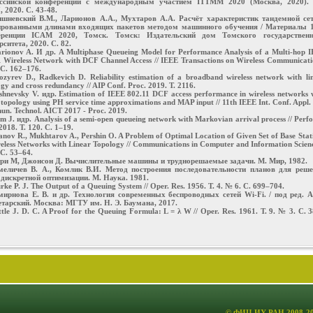
оссийской конференции с международным участием ITTMM 2020 (Москва, 2020). 
 2020. С. 43-48.
ишневский В.М., Ларионов А.А., Мухтаров А.А. Расчёт характеристик тандемной се
рованными длинами входящих пакетов методом машинного обучения / Материалы 1
еренции ICAM 2020, Томск. Томск: Издательский дом Томского государственн
ситета, 2020. С. 82.
arionov A. И др. A Multiphase Queueing Model for Performance Analysis of a Multi-hop 
1 Wireless Network with DCF Channel Access // IEEE Transactions on Wireless Communicati
 С. 162–176.
ozyrev D., Radkevich D. Reliability estimation of a broadband wireless network with li
gy and cross redundancy // AIP Conf. Proc. 2019. Т. 2116.
ishnevsky V. идр. Estimation of IEEE 802.11 DCF access performance in wireless networks 
 topology using PH service time approximations and MAP input // 11th IEEE Int. Conf. Appl. 
n. Technol. AICT 2017 - Proc. 2019.
m J. идр. Analysis of a semi-open queueing network with Markovian arrival process // Perf
2018. Т. 120. С. 1–19.
anov R., Mukhtarov A., Pershin O. A Problem of Optimal Location of Given Set of Base Stat
eless Networks with Linear Topology // Communications in Computer and Information Scienc
 С. 53–64.
эри М, Джонсон Д. Вычислительные машины и труднорешаемые задачи. М. Мир, 1982.
меличев В. А., Комлик В.И. Метод построения последовательности планов для реш
 дискретной оптимизации. М. Наука. 1981.
rke P. J. The Output of a Queuing System // Oper. Res. 1956. Т. 4. № 6. С. 699–704.
мирнова Е. В. и др. Технология современных беспроводных сетей Wi-Fi. / под ред. А
тарский. Москва: МГТУ им. Н. Э. Баумана, 2017.
ttle J. D. C. A Proof for the Queuing Formula: L = λ W // Oper. Res. 1961. Т. 9. № 3. С. 
©
ФИЦ ИУ РАН
2008-20