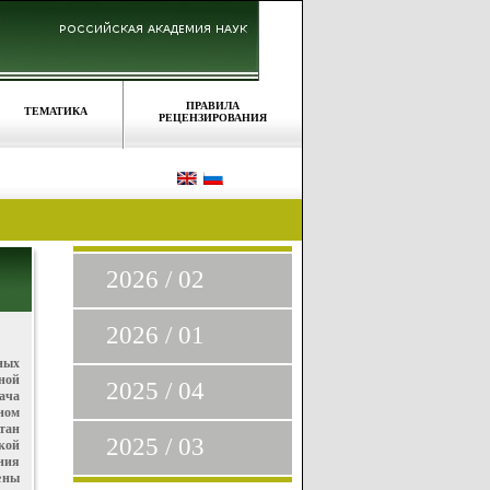
ПРАВИЛА
ТЕМАТИКА
РЕЦЕНЗИРОВАНИЯ
2026 / 02
2026 / 01
ных
ной
2025 / 04
ача
ном
тан
2025 / 03
кой
ния
е
ны