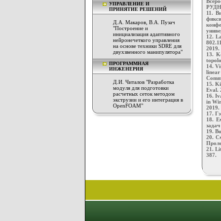
Всер
УПРАВЛЕНИЕ И
РУДН,
ПРИНЯТИЕ РЕШЕНИЙ
11. В
фикси
Д.А. Макаров, В.А. Пузач
конф
"Построение и
универ
инициализация адаптивного
12. L
нейронечеткого управления
802.1
на основе техники SDRE для
2019.
двухзвенного манипулятора"
13. K
topolo
ПРОГРАММНАЯ
14. V
ИНЖЕНЕРИЯ
linear
Commu
Д.И. Читалов "Разработка
15. Ki
модуля для подготовки
Eval. 
расчетных сеток методом
16. Iv
экструзии и его интеграция в
in Wir
OpenFOAM"
2019.
17. Г
18. Е
задач
19. Bu
20. С
Проле
21. Li
387.