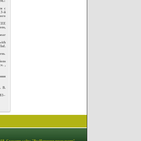
М.:
ти с
3-й
ого
IEEE
ons,
near
with
Inf.
orm.
ions
e. ,
ения
. В.
383–
18. Создание сайта
"РосИнтернет технологии"
.