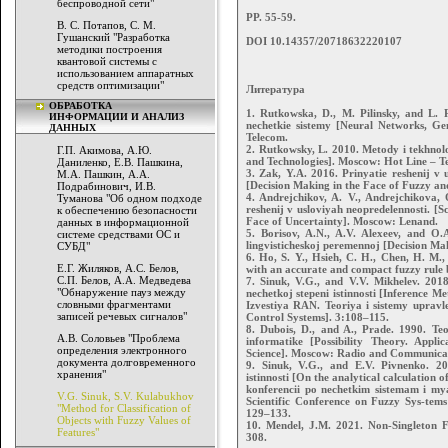
беспроводной сети"
PP. 55-59.
В. С. Потапов, С. М.
Гушанский "Разработка
DOI 10.14357/20718632220107
методики построения
квантовой системы с
использованием аппаратных
средств оптимизации"
Литература
ОБРАБОТКА
1. Rutkowska, D., M. Pilinsky, and L. R
ИНФОРМАЦИИ И АНАЛИЗ
nechetkie sistemy [Neural Networks, G
ДАННЫХ
Telecom.
2. Rutkowsky, L. 2010. Metody i tekhnolog
Г.П. Акимова, А.Ю.
and Technologies]. Moscow: Hot Line – T
Даниленко, Е.В. Пашкина,
3. Zak, Y.A. 2016. Prinyatie reshenij v
М.А. Пашкин, А.А.
[Decision Making in the Face of Fuzzy a
Подрабинович, И.В.
4. Andrejchikov, A. V., Andrejchikova, 
Туманова "Об одном подходе
reshenij v usloviyah neopredelennosti. [
к обеспечению безопасности
Face of Uncertainty]. Moscow: Lenand.
данных в информационной
5. Borisov, A.N., A.V. Alexeev, and O
системе средствами ОС и
lingvisticheskoj peremennoj [Decision Mak
СУБД"
6. Ho, S. Y., Hsieh, C. H., Chen, H. M.,
Е.Г. Жиляков, А.С. Белов,
with an accurate and compact fuzzy rule 
С.П. Белов, А.А. Медведева
7. Sinuk, V.G., and V.V. Mikhelev. 201
"Обнаружение пауз между
nechetkoj stepeni istinnosti [Inference 
словными фрагментами
Izvestiya RAN. Teoriya i sistemy upravl
записей речевых сигналов"
Control Systems]. 3:108–115.
8. Dubois, D., and A., Prade. 1990. Teo
А.В. Соловьев "Проблема
informatike [Possibility Theory. Appl
определения электронного
Science]. Moscow: Radio and Communica
документа долговременного
9. Sinuk, V.G., and E.V. Pivnenko. 20
хранения"
istinnosti [On the analytical calculation 
konferencii po nechetkim sistemam i m
V.G. Sinuk, S.V. Kulabukhov
Scientific Conference on Fuzzy Sys-te
"Method for Classification of
129–133.
Objects with Fuzzy Values of
10. Mendel, J.M. 2021. Non-Singleton F
Features"
308.