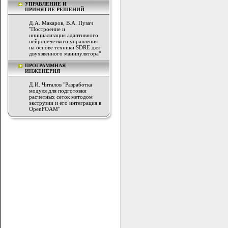
УПРАВЛЕНИЕ И
ПРИНЯТИЕ РЕШЕНИЙ
Д.А. Макаров, В.А. Пузач
"Построение и
инициализация адаптивного
нейронечеткого управления
на основе техники SDRE для
двухзвенного манипулятора"
ПРОГРАММНАЯ
ИНЖЕНЕРИЯ
Д.И. Читалов "Разработка
модуля для подготовки
расчетных сеток методом
экструзии и его интеграция в
OpenFOAM"