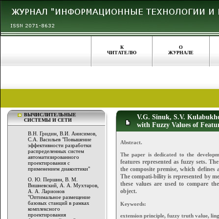
К
О
ЧИТАТЕЛЮ
ЖУРНАЛЕ
ВЫЧИСЛИТЕЛЬНЫЕ
V.G. Sinuk, S.V. Kulabukho
СИСТЕМЫ И СЕТИ
with Fuzzy Values of Featu
В.Н. Гридин, В.И. Анисимов,
С.А. Васильев "Повышение
Abstract.
эффективности разработки
распределенных систем
The paper is dedicated to the developm
автоматизированного
features represented as fuzzy sets. Th
проектирования с
применением диакоптики"
the
composite premise, which defines an
The compati-
bility is represented by me
О. Ю. Першин, В. М.
these values are used
to compare the
Вишневский, А. А. Мухтаров,
object.
А. А. Ларионов
"Оптимальное размещение
базовых станций в рамках
Keywords:
комплексного
проектирования
extension principle, fuzzy truth value, lin