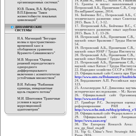
14. Kahn M., Melo L., Matos M. Financin
организационных системах"
15. Гранты в науке: накопленный п
Петровский А.Б., Проничкин С.В., Стер
Ю.В. Пазюк, В.А. Кубрина,
ПолиПринтСервис, 2014.
В.П.Ефимова "Закон
16. Бойченко В.С., Петровский А.Б.,
жизнестойкости локальных
технического развития: опыт Советск
цивилизаций"
2015. Вып. 3. С. 3-12.
17. Петровский А.Б., Бойченко В.С.,
ДИНАМИЧЕСКИЕ
технического развития: опыт зарубеж
СИСТЕМЫ
2015. Вып. 3. С. 13-26.
18. Петровский А.Б., Проничкин С.В.
Н.А. Магницкий "Бегущие
наукой: опыт Бразилии // Труды Инстит
волны и пространственно-
54.
временной хаос в
19. Петровский А.Б., Проничкин С.В.
обобщенном уравнении
наукой: опыт ЮАР // Труды Института с
Курамото-Сивашинского"
20. Петровский А.Б., Проничкин С.В.
наукой: опыт Индии // Труды Института 
М.В. Морозов "Оценка
21. Петровский А.Б., Проничкин С.В.
решений периодического
наукой: опыт Китая // Труды Института 
однородного
22. Народное хозяйство СССР в 1990 го
дифференциального
23. Официальный сайт Совета при През
включения с асимптотически
http://www.snto.ru/Dokumentyi/Analitich
устойчивым множеством"
24. Бердашкевич А.П. Российская наук
123.
В.И. Рабовер "Разбиения
25. Аллахвердян А.Г. Динамика научны
единицы, инвариантные
историческое исследование. – М.: Когит
вдоль гладкого потока"
26. Официальный сайт Организац
М.И. Шпитонков "Граничные
http://www.oecd.org/
условия в задаче
27. Гринберг Р.С. Экспертная оценк
корреляционной
реформирование РАН в з
адаптометрии"
http://www.echo.msk.ru/blog/grinberg_r/
28. Официальный сайт Федерального а
29. Официальный сайт Американ
https://www.aaas.org/
30. The European Research Area: 
era_gp_final_en.pdf
31. Yip G. China’s Next Strategic Adv
Press, 2016.