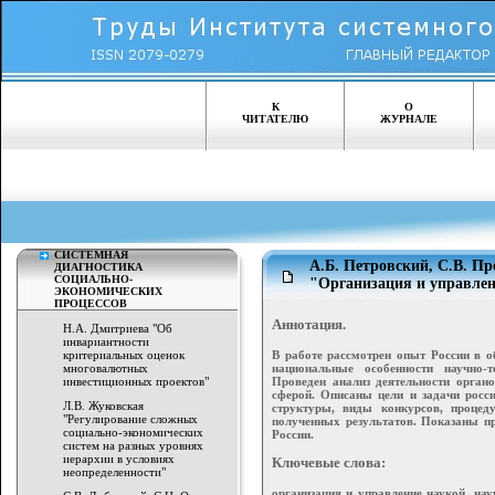
К
О
ЧИТАТЕЛЮ
ЖУРНАЛЕ
СИСТЕМНАЯ
А.Б. Петровский, С.В. П
ДИАГНОСТИКА
СОЦИАЛЬНО-
"Организация и управлен
ЭКОНОМИЧЕСКИХ
ПРОЦЕССОВ
Аннотация.
Н.А. Дмитриева "Об
инвариантности
В работе рассмотрен опыт России в о
критериальных оценок
национальные особенности научно-
многовалютных
Проведен анализ деятельности органо
инвестиционных проектов"
сферой. Описаны цели и задачи росс
Л.В. Жуковская
структуры, виды конкурсов, процед
"Регулирование сложных
полученных результатов. Показаны п
социально-экономических
России.
систем на разных уровнях
иерархии в условиях
Ключевые слова:
неопределенности"
организация и управление наукой, на