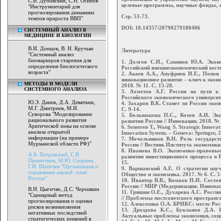
С.В. Дубовский, С.Н. Осипов
целевые программы, научные фонды, э
"Инструментарий для
прогнозирования динамики
Стр. 53-73.
темпов прироста ВВП"
DOI: 10.14357/20790279180406
СИСТЕМНЫЙ АНАЛИЗ В
МЕДИЦИНЕ И БИОЛОГИИ
В.И. Донцов, В. Н. Крутько
Литература
"Системный анализ
биомаркеров старения для
1. Долгов С.И., Савинов Ю.А. Эконо
определения биологического
Российский внешнеэкономический вестни
возраста"
2. Акаев А.А., Ануфриев И.Е., Попов
инновационное развитие – ключ к экон
МЕТОДЫ И МОДЕЛИ
2010. № 11. С. 15-28.
СИСТЕМНОГО АНАЛИЗА
3. Ахметов А.Г. Россия на пути к 
Российского экономического университе
Ю.Э. Даник, Д.А. Девяткин,
4. Захаров В.К. Станет ли Россия экон
М.Г. Дмитриев, М.И.
С. 9-14.
Суворова "Моделирование
5. Большакова П.С., Котов А.И. Эк
рационального развития
развития России // Инновации. 2018. № 1
Арктической зоны на основе
6. Someren T., Wang S. Strategic Innovat
анализа открытой
Innovation System. – Geneva: Springer, 
информации (на примере
7. Мочальников В.Н. Роль государст
Мурманской области РФ)"
России // Вестник Института экономики
8. Иванова В.О. Экономико-правовые
А.Б. Петровский, С.В.
развитии инвестиционного процесса в Р
Проничкин, М.Ю. Стернин,
15.
Г.И. Шепелев "Организация и
9. Варшавский А.Е. О стратегии науч
управление наукой: опыт
Общество и экономика. 2017. № 6. С. 5
России"
10. Ивантер В.В., Комков Н.И. Состо
России // МИР (Модернизация. Инновации
В.Н. Цыгичко, Д.С. Черешкин
11. Гришин О.Е., Духарева А.С. Росси
"Сценарный метод
// Проблемы постсоветского пространства
прогнозирования и оценки
12. Алексеенко О.А. БРИКС: место Росси
рисков возникновения
13. Дроздова К.С., Букланов Д.А. 
негативных последствий
Актуальные проблемы экономики, социо
стратегических решений в