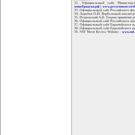
32. Официальный сайт Министер
минобрнауки.рф/
;
www.government.ru/d
33. Официальный сайт Российского фо
34. Ларичев О.И. Вербальный анализ ре
35. Петровский А.Б. Теория принятия р
36. Официальный сайт Российского на
37. Официальный сайт Европейского н
38. Официальный сайт Европейского ин
39. NSF Merit Review Website –
www.nsf.