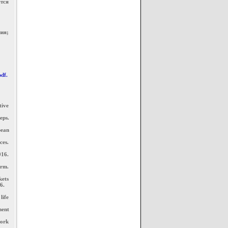
ется
ия;
pdf.
tive
eps.
pean
ces.
016.
irm.
kets
6.
life
ment
work