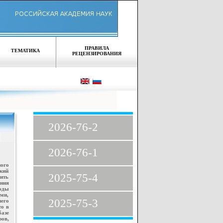
ПРАВИЛА
ТЕМАТИКА
РЕЦЕНЗИРОВАНИЯ
2026-76-2
2026-76-1
ого
кий
2025-75-4
ить
ния
боды
ми,
2025-75-3
его
то в
азе
ов,