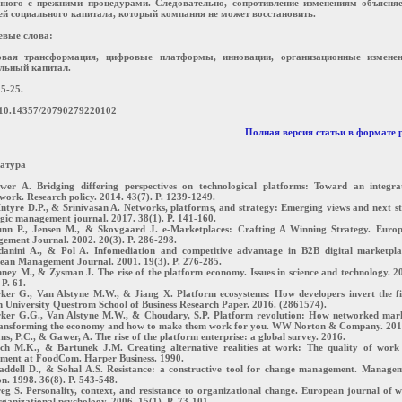
нного с прежними процедурами. Следовательно, сопротивление изменениям объясня
ей социального капитала, который компания не может восстановить.
евые слова:
овая трансформация, цифровые платформы, инновации, организационные изменен
льный капитал.
15-25.
10.14357/20790279220102
Полная версия статьи в формате 
атура
wer A. Bridging differing perspectives on technological platforms: Toward an integra
ork. Research policy. 2014. 43(7). P. 1239-1249.
ntyre D.P., & Srinivasan A. Networks, platforms, and strategy: Emerging views and next st
gic management journal. 2017. 38(1). P. 141-160.
unn P., Jensen M., & Skovgaard J. e-Marketplaces: Crafting A Winning Strategy. Euro
ement Journal. 2002. 20(3). P. 286-298.
danini A., & Pol A. Infomediation and competitive advantage in B2B digital marketpla
ean Management Journal. 2001. 19(3). P. 276-285.
ney M., & Zysman J. The rise of the platform economy. Issues in science and technology. 2
 P. 61.
rker G., Van Alstyne M.W., & Jiang X. Platform ecosystems: How developers invert the f
 University Questrom School of Business Research Paper. 2016. (2861574).
rker G.G., Van Alstyne M.W., & Choudary, S.P. Platform revolution: How networked mar
ransforming the economy and how to make them work for you. WW Norton & Company. 201
ns, P.C., & Gawer, A. The rise of the platform enterprise: a global survey. 2016.
ch M.K., & Bartunek J.M. Creating alternative realities at work: The quality of work 
iment at FoodCom. Harper Business. 1990.
addell D., & Sohal A.S. Resistance: a constructive tool for change management. Manage
on. 1998. 36(8). P. 543-548.
eg S. Personality, context, and resistance to organizational change. European journal of 
ganizational psychology. 2006. 15(1). P. 73-101.