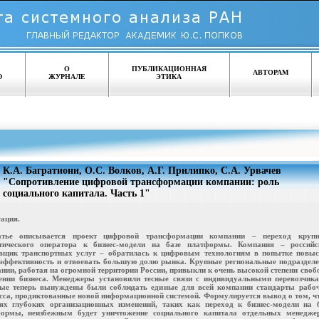
О
ПУБЛИКАЦИОННАЯ
АВТОРАМ
Ю
ЖУРНАЛЕ
ЭТИКА
К.А. Багратиони, О.С. Волков, А.Г. Прилипко, С.А. Урвачев
"Сопротивление цифровой трансформации компании: роль
социального капитала. Часть 1"
ация.
атье описывается проект цифровой трансформации компании – переход крупн
стического оператора к бизнес-модели на базе платформы. Компания – российс
вщик транспортных услуг – обратилась к цифровым технологиям в попытке повыс
эффективность и отвоевать большую долю рынка. Крупные региональные подразделе
нии, работая на огромной территории России, привыкли к очень высокой степени сво
ении бизнеса. Менеджеры установили тесные связи с индивидуальными перевозчика
ые теперь вынуждены были соблюдать единые для всей компании стандарты рабоч
сса, продиктованные новой информационной системой. Формулируется вывод о том, ч
ях глубоких организационных изменений, таких как переход к бизнес-модели на б
ормы, неизбежным будет уничтожение социального капитала отдельных менеджер