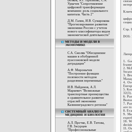
Волков, А.Г. Прилипко, С.А.
связа
Урвачев "Сопротивление
потер
цифровой трансформации
компании: роль социального
Ключ
капитала. Часть 2"
цифр
Д.М. Галин, И.В. Сумарокова
социа
"Прогнозирование развития
экономики России с учетом
Стр. 
нового классификатора видов
экономической деятельности"
DOI: 
МЕТОДЫ И МОДЕЛИ В
ЭКОНОМИКЕ
С.А. Смоляк "Обесценение
Литер
машин в обобщенной
пуассоновской модели
1. Ga
деградации"
framew
2. McI
A.Ф. Миронычев
Strate
"Построение функции
3. Br
полезности методом
Manag
разделения переменных"
4. Or
Europ
И.В. Найденов, А.Л.
5. Ken
Маркевич "Возможные
32(3).
транспортные преимущества
6. Pa
и сравнительное развитие
Boston
отраслей экономики
7. Pa
Калининградского региона"
are t
8. Eva
СИСТЕМНЫЙ АНАЛИЗ В
9. Mo
МЕДИЦИНЕ И БИОЛОГИИ
exper
10. W
А.Л. Прочко, Е.В. Титова,
decisi
Г.В. Засурцев
11. Or
"Профессиональные
and or