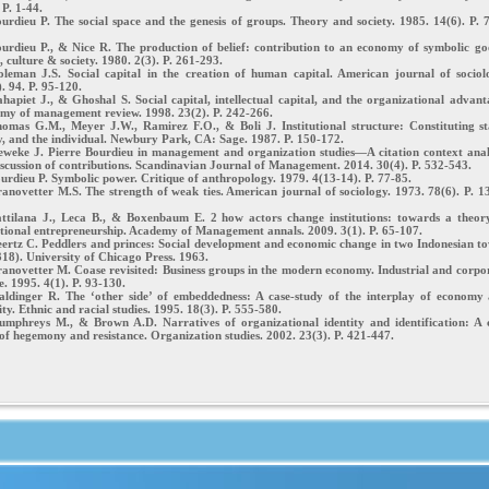
 P. 1-44.
urdieu P. The social space and the genesis of groups. Theory and society. 1985. 14(6). P. 
urdieu P., & Nice R. The production of belief: contribution to an economy of symbolic go
 culture & society. 1980. 2(3). P. 261-293.
oleman J.S. Social capital in the creation of human capital. American journal of sociol
. 94. P. 95-120.
hapiet J., & Ghoshal S. Social capital, intellectual capital, and the organizational advant
my of management review. 1998. 23(2). P. 242-266.
homas G.M., Meyer J.W., Ramirez F.O., & Boli J. Institutional structure: Constituting st
y, and the individual. Newbury Park, CA: Sage. 1987. P. 150-172.
ieweke J. Pierre Bourdieu in management and organization studies—A citation context anal
scussion of contributions. Scandinavian Journal of Management. 2014. 30(4). P. 532-543.
urdieu P. Symbolic power. Critique of anthropology. 1979. 4(13-14). P. 77-85.
anovetter M.S. The strength of weak ties. American journal of sociology. 1973. 78(6). P. 1
attilana J., Leca B., & Boxenbaum E. 2 how actors change institutions: towards a theor
utional entrepreneurship. Academy of Management annals. 2009. 3(1). P. 65-107.
ertz C. Peddlers and princes: Social development and economic change in two Indonesian t
318). University of Chicago Press. 1963.
anovetter M. Coase revisited: Business groups in the modern economy. Industrial and corpo
. 1995. 4(1). P. 93-130.
aldinger R. The ‘other side’ of embeddedness: A case‐study of the interplay of economy
ity. Ethnic and racial studies. 1995. 18(3). P. 555-580.
umphreys M., & Brown A.D. Narratives of organizational identity and identification: A 
of hegemony and resistance. Organization studies. 2002. 23(3). P. 421-447.