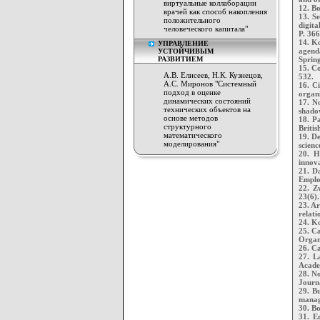
виртуальные коллаборации
12. Bo
врачей как способ накопления
13. Se
положительного
digita
человеческого капитала"
P. 366
14. Ko
УПРАВЛЕНИЕ
agend
УСТОЙЧИВЫМ
РАЗВИТИЕМ
Spring
15. Co
А.В. Елисеев, Н.К. Кузнецов,
532.
А.С. Миронов "Системный
16. C
подход в оценке
organi
динамических состояний
17. N
технических объектов на
shadow
основе методов
18. P
структурного
Britis
математического
19. De
моделирования"
scienc
20. H
innova
21. D
Employ
22. Z
23(6).
23. A
relati
24. Ko
25. C
Organ
26. Ca
27. L
Acade
28. No
Journa
29. B
manag
30. Bo
31. E