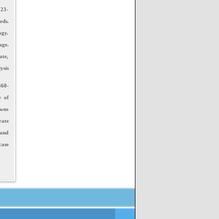
723-
ods.
ogy.
age.
ate,
ysis
360-
y of
owns
rate
 and
case