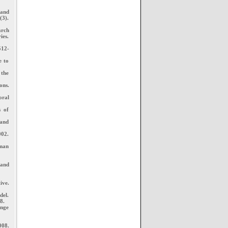
 and
(3).
arch
ies.
512-
e to
 the
ons.
oral
s of
 and
002.
uman
 and
ive.
del.
8.
ange
008.