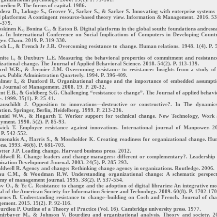
urdieu P. The forms of capital. 1986.
dera D., Lokuge S., Grover V., Sarker S., & Sarker S. Innovating with enterprise systems
l platforms: A contingent resource-based theory view. Information & Management. 2016. 53
-379.
skinen K., Bonina C., & Eaton B. Digital platforms in the global south: foundations andrese
a. In International Conference on Social Implications of Computers in Developing Countr
er. Cham. 2019. P. 319-330.
ch L., & French Jr J.R. Overcoming resistance to change. Human relations. 1948. 1(4). P. 
inite I., & Duxbury L.E. Measuring the behavioral properties of commitment and resistanc
zational change. The Journal of Applied Behavioral Science. 2018. 54(2). P. 113-139.
ord W.R., & Jermier J.M. Overcoming resistance to resistance: Insights from a study of
s. Public Administration Quarterly. 1994. P. 396-409.
almer I., & Dunford R. Organizational change and the importance of embedded assumpti
h Journal of Management. 2008. 19. P. 20-32.
nt E.B., & Goldberg S.G. Challenging “resistance to change”. The Journal of applied behavi
e. 1999. 35(1). P. 25-41.
auschildt J. Opposition to innovations—destructive or constructive?. In The dynamic
tion. Springer, Berlin, Heidelberg. 1999. P. 213-236.
aniel W.W., & Hogarth T. Worker support for technical change. New Technology, Work
ment. 1990. 5(2). P. 85-93.
wick T. Employee resistance against innovations. International journal of Manpower. 2
 P. 542-552.
rmenakis A., Harris S., & Mossholder K. Creating readiness for organizational change. H
ons. 1993. 46(6). P. 681-703.
tter J.P. Leading change. Harvard business press. 2012.
aldwell R. Change leaders and change managers: different or complementary?. Leadership
ization Development Journal. 2003. 24(5). P. 285-293.
ldwell R. Agency and change: Rethinking change agency in organizations. Routledge. 2006.
au C.M., & Woodman R.W. Understanding organizational change: A schematic perspect
my of management journal. 1995. 38(2). P. 537-554.
v O., & Ye C. Resistance to change and the adoption of digital libraries: An integrative mo
l of the American Society for Information Science and Technology. 2009. 60(8). P. 1702-170
urnes B. Understanding resistance to change–building on Coch and French. Journal of ch
ement. 2015. 15(2). P. 92-116.
urdieu P. Outline of a Theory of Practice (Vol. 16). Cambridge university press. 1977.
mirbayer M., & Johnson V. Bourdieu and organizational analysis. Theory and society. 2