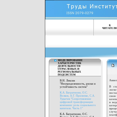
К
ЧИТАТЕЛ
МОДЕЛИРОВАНИЕ
ХАРАКТЕРИСТИК
ДЕЯТЕЛЬНОСТИ
ОТРАСЛЕВЫХ И
РЕГИОНАЛЬНЫХ
ПОДСИСТЕМ
Аннот
В.Н. Лексин
"Неопределенность, риски и
В ст
устойчивость систем"
логи
К.А. Багратиони, О.С.
поста
Волков, А.Г. Прилипко, С.А.
свою 
Урвачев "Сопротивление
компа
цифровой трансформации
в вед
компании: роль социального
котор
капитала. Часть 1"
проце
случа
К.А. Багратиони, О.С.
платф