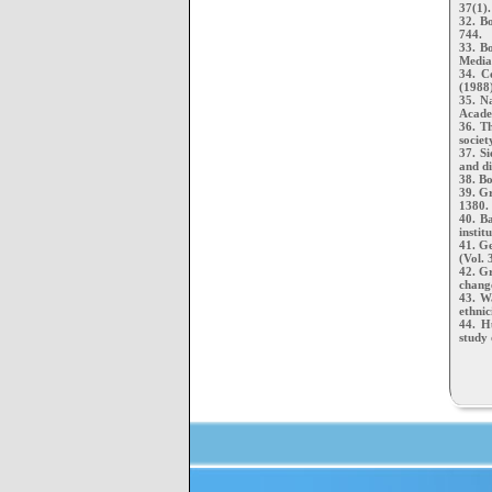
37(1).
32. Bo
744.
33. Bo
Media,
34. C
(1988)
35. Na
Acade
36. T
societ
37. S
and di
38. Bo
39. Gr
1380.
40. B
instit
41. Ge
(Vol. 
42. Gr
change
43. W
ethnic
44. H
study 