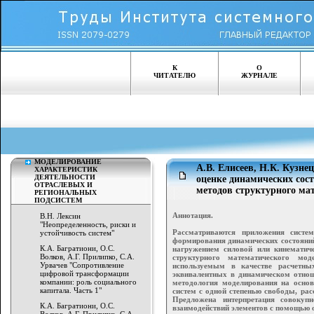
К
О
ЧИТАТЕЛЮ
ЖУРНАЛЕ
МОДЕЛИРОВАНИЕ
А.В. Елисеев, Н.К. Кузне
ХАРАКТЕРИСТИК
ДЕЯТЕЛЬНОСТИ
оценке динамических сост
ОТРАСЛЕВЫХ И
методов структурного ма
РЕГИОНАЛЬНЫХ
ПОДСИСТЕМ
Аннотация.
В.Н. Лексин
"Неопределенность, риски и
Рассматриваются приложения систе
устойчивость систем"
формирования динамических состояний
К.А. Багратиони, О.С.
нагружением силовой или кинематич
Волков, А.Г. Прилипко, С.А.
структурного математического мод
Урвачев "Сопротивление
используемым в качестве расчетны
цифровой трансформации
эквивалентных в динамическом отнош
компании: роль социального
методология моделирования на основ
капитала. Часть 1"
систем с одной степенью свободы, ра
Предложена интерпретация совокуп
К.А. Багратиони, О.С.
взаимодействий элементов с помощью 