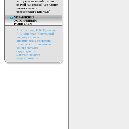
виртуальные коллаборации
врачей как способ накопления
положительного
человеческого капитала"
УПРАВЛЕНИЕ
УСТОЙЧИВЫМ
РАЗВИТИЕМ
А.В. Елисеев, Н.К. Кузнецов,
А.С. Миронов "Системный
подход в оценке
динамических состояний
технических объектов на
основе методов
структурного
математического
моделирования"