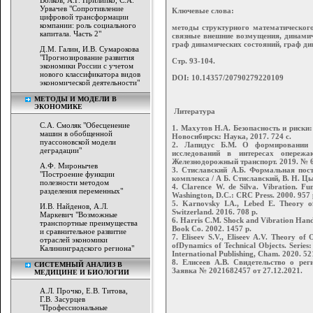
Волков, А.Г. Прилипко, С.А.
Урвачев "Сопротивление
Ключевые слова:
цифровой трансформации
компании: роль социального
методы структурного математического
капитала. Часть 2"
связные внешние возмущения, динамич
граф динамических состояний, граф д
Д.М. Галин, И.В. Сумарокова
"Прогнозирование развития
Стр. 93-104.
экономики России с учетом
нового классификатора видов
DOI: 10.14357/20790279220109
экономической деятельности"
МЕТОДЫ И МОДЕЛИ В
ЭКОНОМИКЕ
Литература
С.А. Смоляк "Обесценение
1. Махутов Н.А. Безопасность и риски:
машин в обобщенной
Новосибирск: Наука, 2017. 724 с.
пуассоновской модели
2. Лапидус Б.М. О формировании 
деградации"
исследований в интересах опере
Железнодорожный транспорт. 2019. № 6.
A.Ф. Миронычев
3. Стиславский А.Б. Формальная пост
"Построение функции
комплекса / А Б. Стиславский, В. Н. Ц
полезности методом
4. Clarence W. de Silva. Vibration. F
разделения переменных"
Washington, D.C.: CRC Press. 2000. 957 
5. Karnovsky I.A., Lebed E. Theory of 
И.В. Найденов, А.Л.
Switzerland. 2016. 708 p.
Маркевич "Возможные
6. Harris С.М. Shock and Vibration Hand
транспортные преимущества
Book Со. 2002. 1457 p.
и сравнительное развитие
7. Eliseev S.V., Eliseev A.V. Theory of
отраслей экономики
ofDynamics of Technical Objects. Series:
Калининградского региона"
International Publishing, Cham. 2020. 52
8. Елисеев А.В. Свидетельство о ре
СИСТЕМНЫЙ АНАЛИЗ В
Заявка № 2021682457 от 27.12.2021.
МЕДИЦИНЕ И БИОЛОГИИ
А.Л. Прочко, Е.В. Титова,
Г.В. Засурцев
"Профессиональные