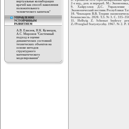
виртуальные коллаборации
2-е изд., доп. и перераб. М.: Экономика,
врачей как способ накопления
9. Хайруллов Д.С. Управление со
положительного
Экономический вестник Республики Тат
человеческого капитала"
10. Чекмарев В.В. Теория экономическ
безопасность. 2020. Т.3. № 3. С. 335–35
УПРАВЛЕНИЕ
11. Hellwig Z. Schemat budowy pro
УСТОЙЧИВЫМ
РАЗВИТИЕМ
Z.//Przeglad Statystyczhy. 1967. № 2. P. 
А.В. Елисеев, Н.К. Кузнецов,
А.С. Миронов "Системный
подход в оценке
динамических состояний
технических объектов на
основе методов
структурного
математического
моделирования"