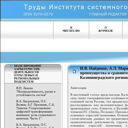
К
О
ЧИТАТЕЛЮ
ЖУРНАЛЕ
МОДЕЛИРОВАНИЕ
И.В. Найденов, А.Л. Ма
ХАРАКТЕРИСТИК
ДЕЯТЕЛЬНОСТИ
преимущества и сравните
ОТРАСЛЕВЫХ И
Калининградского регион
РЕГИОНАЛЬНЫХ
ПОДСИСТЕМ
Аннотация.
В.Н. Лексин
"Неопределенность, риски и
В настоящей статье представлена Кал
устойчивость систем"
силу своих географических особенност
К.А. Багратиони, О.С.
основной части России, что предпола
Волков, А.Г. Прилипко, С.А.
рассматривать как положительные фа
Урвачев "Сопротивление
транспортная сеть; близость к Балти
цифровой трансформации
членами ЕС (Литва, Польша). Проанал
компании: роль социального
основных отраслей экономики. Основн
капитала. Часть 1"
статистических данных по среднеспис
экономической деятельности, структ
К.А. Багратиони, О.С.
основных отраслей экономики, 