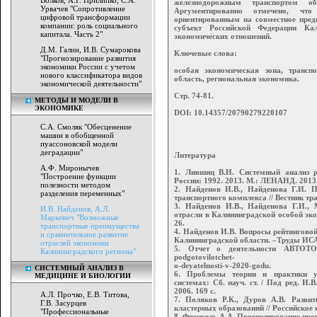
Волков, А.Г. Прилипко, С.А.
железнодорожным транспортом об
Урвачев "Сопротивление
Аргументированно отмечено, что
цифровой трансформации
ориентированным на совместное пред
компании: роль социального
субъект Российской Федерации Ка
капитала. Часть 2"
экономических отношений.
Д.М. Галин, И.В. Сумарокова
Ключевые слова:
"Прогнозирование развития
экономики России с учетом
особая экономическая зона, трансп
нового классификатора видов
область, региональная экономика.
экономической деятельности"
Стр. 74-81.
МЕТОДЫ И МОДЕЛИ В
ЭКОНОМИКЕ
DOI: 10.14357/20790279220107
С.А. Смоляк "Обесценение
машин в обобщенной
пуассоновской модели
деградации"
Литература
A.Ф. Миронычев
1. Лившиц В.Н. Системный анализ 
"Построение функции
России: 1992. 2013. М.: ЛЕНАНД. 2013.
полезности методом
2. Найденов И.В., Найденова Г.И. 
разделения переменных"
транспортного комплекса // Вестник тра
3. Найденов И.В., Найденова Г.И., 
И.В. Найденов, А.Л.
отрасли в Калининградской особой экон
Маркевич "Возможные
26.
транспортные преимущества
4. Найденов И.В. Вопросы рейтинговой
и сравнительное развитие
Калининградской области. –Труды ИСА
отраслей экономики
5. Отчет о деятельности АВТОТОР в
Калининградского региона"
podgotovilotchet-
o-deyatelnosti-v-2020-godu.
СИСТЕМНЫЙ АНАЛИЗ В
6. Проблемы теории и практики уп
МЕДИЦИНЕ И БИОЛОГИИ
системах: Сб. науч. ст. / Под ред. И
2006. 169 с.
А.Л. Прочко, Е.В. Титова,
7. Поляков Р.К., Дуров А.В. Разви
Г.В. Засурцев
кластерных образований // Российское 
"Профессиональные
8. Френкель А.А. Прогнозирование прои