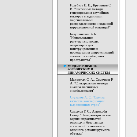
Голубков В. В., Кругляков С.
В. "Численные методы
генерирования случайных
векторов с заданными
маргинальными
распределениями и заданной
корреляционной матрицей"
Бакушинский А.Б.
"Использование
регуляризирующих
операторов для
конструирования и
исследования аппроксимаций
элементов гильбертова
пространства"
МОДЕЛИРОВАНИЕ
ФИЗИЧЕСКИХ И
ДИНАМИЧЕСКИХ СИСТЕМ
Махортых С. А., Семечкин Р.
А. "Спектральные методы
анализа магнитных
энцефалограмм"
Стукалов А. С. "Оценка
качества кластеризации
выровненных строк"
Садыхов Г. С., Алшехаби
Самер "Непараметрические
оценки вероятностей
опасных и безопасных
состояний техногенно-
опасного ремонтируемого
объекта"