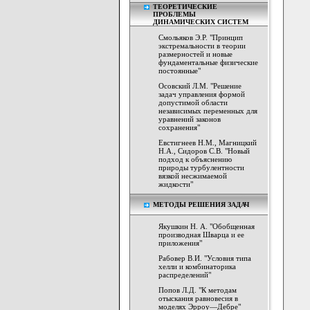
ТЕОРЕТИЧЕСКИЕ
ПРОБЛЕМЫ
ДИНАМИЧЕСКИХ СИСТЕМ
Смольяков Э.Р. "Принцип
экстремальности в теории
размерностей и новые
фундаментальные физические
постоянные"
Осовский Л.М. "Решение
задач управления формой
допустимой области
независимых переменных для
уравнений законов
сохранения"
Евстигнеев Н.М., Магницкий
Н.А., Сидоров С.В. "Новый
подход к объяснению
природы турбулентности
вязкой несжимаемой
жидкости"
МЕТОДЫ РЕШЕНИЯ ЗАДАЧ
Якушкин Н. А. "Обобщенная
производная Шварца и ее
приложения"
Рабовер В.И. "Условия типа
хелли и комбинаторика
распределений"
Попов Л.Д. "К методам
отыскания равновесия в
моделях Эрроу—Дебре"