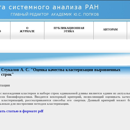
О
ПУБЛИКАЦИОННАЯ
АВТОРАМ
Ю
ЖУРНАЛЕ
ЭТИКА
Стукалов А. С. "Оценка качества кластеризации выровненных
строк"
тация
с нахождения кластеров в наборе строк одинаковой длины является одним из актуал
сов биоинформатики. Вводится векторный критерий, позволяющий оценивать качес
 кластеризаций, рассматриваются способы его свертки. Данный критерий может б
ьзован для построения методов кластеризации.
ать статью в формате pdf