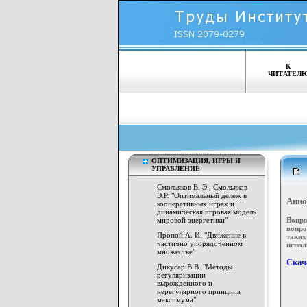
К
ЧИТАТЕЛ
ОПТИМИЗАЦИЯ, ИГРЫ И
УПРАВЛЕНИЕ
Смольяков В. Э., Смольяков
Э.Р. "Оптимальный дележ в
Анно
кооперативных играх и
динамическая игровая модель
Вопро
мировой энергетики"
вопро
Пропой А. И. "Движение в
таких
частично упорядоченном
испол
множестве"
Скач
Дикусар В.В. "Методы
регуляризации
вырожденного и
нерегулярного принципа
максимума"