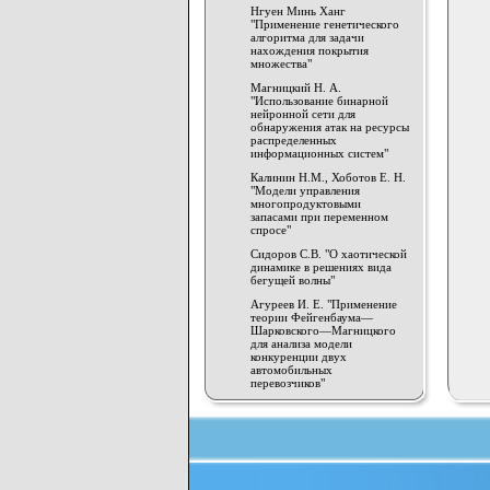
Нгуен Минь Ханг
"Применение генетического
алгоритма для задачи
нахождения покрытия
множества"
Магницкий Н. А.
"Использование бинарной
нейронной сети для
обнаружения атак на ресурсы
распределенных
информационных систем"
Калинин Н.М., Хоботов Е. Н.
"Модели управления
многопродуктовыми
запасами при переменном
спросе"
Сидоров С.В. "О хаотической
динамике в решениях вида
бегущей волны"
Агуреев И. Е. "Применение
теории Фейгенбаума—
Шарковского—Магницкого
для анализа модели
конкуренции двух
автомобильных
перевозчиков"