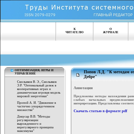
К
О
ЧИТАТЕЛЮ
ЖУРНАЛЕ
ОПТИМИЗАЦИЯ, ИГРЫ И
Попов Л.Д. "К методам 
УПРАВЛЕНИЕ
Дебре"
Смольяков В. Э., Смольяков
Э.Р. "Оптимальный дележ в
Аннотация
кооперативных играх и
динамическая игровая модель
Предложены методы нахождения равн
мировой энергетики"
слабых начальных предположения
Пропой А. И. "Движение в
интерпретацию. Представлены соответ
частично упорядоченном
множестве"
Скачать статью в формате pdf
Дикусар В.В. "Методы
регуляризации
вырожденного и
нерегулярного принципа
максимума"