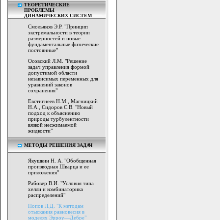
ТЕОРЕТИЧЕСКИЕ
ПРОБЛЕМЫ
ДИНАМИЧЕСКИХ СИСТЕМ
Смольяков Э.Р. "Принцип
экстремальности в теории
размерностей и новые
фундаментальные физические
постоянные"
Осовский Л.М. "Решение
задач управления формой
допустимой области
независимых переменных для
уравнений законов
сохранения"
Евстигнеев Н.М., Магницкий
Н.А., Сидоров С.В. "Новый
подход к объяснению
природы турбулентности
вязкой несжимаемой
жидкости"
МЕТОДЫ РЕШЕНИЯ ЗАДАЧ
Якушкин Н. А. "Обобщенная
производная Шварца и ее
приложения"
Рабовер В.И. "Условия типа
хелли и комбинаторика
распределений"
Попов Л.Д. "К методам
отыскания равновесия в
моделях Эрроу—Дебре"