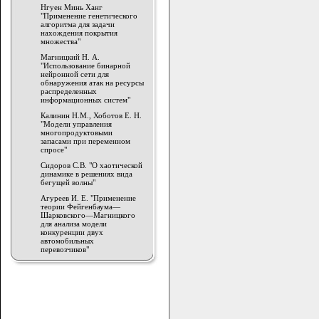
Нгуен Минь Ханг
"Применение генетического
алгоритма для задачи
нахождения покрытия
множества"
Магницкий Н. А.
"Использование бинарной
нейронной сети для
обнаружения атак на ресурсы
распределенных
информационных систем"
Калинин Н.М., Хоботов Е. Н.
"Модели управления
многопродуктовыми
запасами при переменном
спросе"
Сидоров С.В. "О хаотической
динамике в решениях вида
бегущей волны"
Агуреев И. Е. "Применение
теории Фейгенбаума—
Шарковского—Магницкого
для анализа модели
конкуренции двух
автомобильных
перевозчиков"