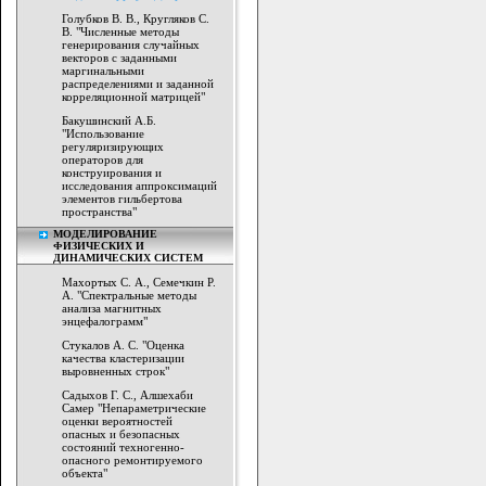
Голубков В. В., Кругляков С.
В. "Численные методы
генерирования случайных
векторов с заданными
маргинальными
распределениями и заданной
корреляционной матрицей"
Бакушинский А.Б.
"Использование
регуляризирующих
операторов для
конструирования и
исследования аппроксимаций
элементов гильбертова
пространства"
МОДЕЛИРОВАНИЕ
ФИЗИЧЕСКИХ И
ДИНАМИЧЕСКИХ СИСТЕМ
Махортых С. А., Семечкин Р.
А. "Спектральные методы
анализа магнитных
энцефалограмм"
Стукалов А. С. "Оценка
качества кластеризации
выровненных строк"
Садыхов Г. С., Алшехаби
Самер "Непараметрические
оценки вероятностей
опасных и безопасных
состояний техногенно-
опасного ремонтируемого
объекта"